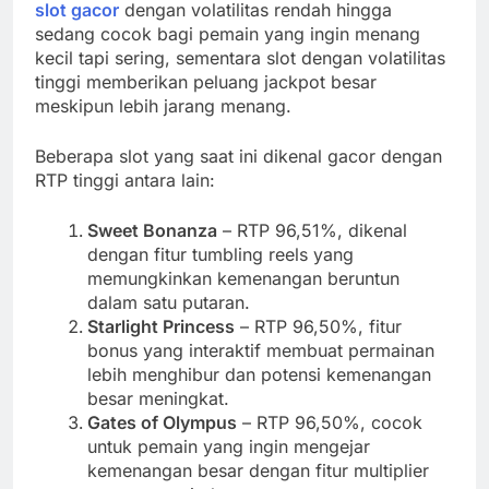
slot gacor
dengan volatilitas rendah hingga
sedang cocok bagi pemain yang ingin menang
kecil tapi sering, sementara slot dengan volatilitas
tinggi memberikan peluang jackpot besar
meskipun lebih jarang menang.
Beberapa slot yang saat ini dikenal gacor dengan
RTP tinggi antara lain:
Sweet Bonanza
– RTP 96,51%, dikenal
dengan fitur tumbling reels yang
memungkinkan kemenangan beruntun
dalam satu putaran.
Starlight Princess
– RTP 96,50%, fitur
bonus yang interaktif membuat permainan
lebih menghibur dan potensi kemenangan
besar meningkat.
Gates of Olympus
– RTP 96,50%, cocok
untuk pemain yang ingin mengejar
kemenangan besar dengan fitur multiplier