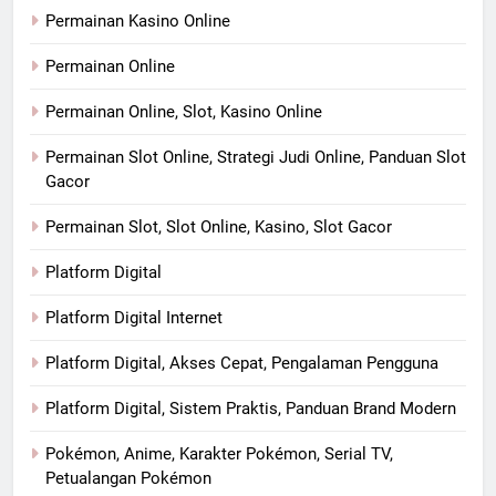
Permainan Kasino Online
Permainan Online
Permainan Online, Slot, Kasino Online
Permainan Slot Online, Strategi Judi Online, Panduan Slot
Gacor
Permainan Slot, Slot Online, Kasino, Slot Gacor
Platform Digital
Platform Digital Internet
Platform Digital, Akses Cepat, Pengalaman Pengguna
Platform Digital, Sistem Praktis, Panduan Brand Modern
Pokémon, Anime, Karakter Pokémon, Serial TV,
Petualangan Pokémon