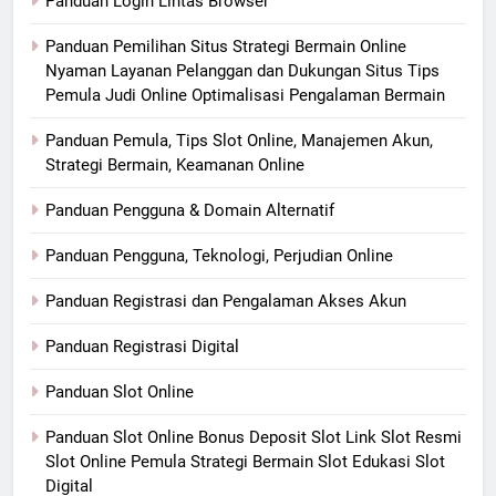
Panduan Login Lintas Browser
Panduan Pemilihan Situs Strategi Bermain Online
Nyaman Layanan Pelanggan dan Dukungan Situs Tips
Pemula Judi Online Optimalisasi Pengalaman Bermain
Panduan Pemula, Tips Slot Online, Manajemen Akun,
Strategi Bermain, Keamanan Online
Panduan Pengguna & Domain Alternatif
Panduan Pengguna, Teknologi, Perjudian Online
Panduan Registrasi dan Pengalaman Akses Akun
Panduan Registrasi Digital
Panduan Slot Online
Panduan Slot Online Bonus Deposit Slot Link Slot Resmi
Slot Online Pemula Strategi Bermain Slot Edukasi Slot
Digital