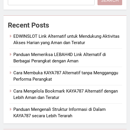
SEARCH
Recent Posts
EDWINSLOT Link Alternatif untuk Mendukung Aktivitas
Akses Harian yang Aman dan Teratur
Panduan Memeriksa LEBAH4D Link Alternatif di
Berbagai Perangkat dengan Aman
Cara Membuka KAYA787 Alternatif tanpa Mengganggu
Performa Perangkat
Cara Mengelola Bookmark KAYA787 Alternatif dengan
Lebih Aman dan Teratur
Panduan Mengenali Struktur Informasi di Dalam
KAYA787 secara Lebih Terarah