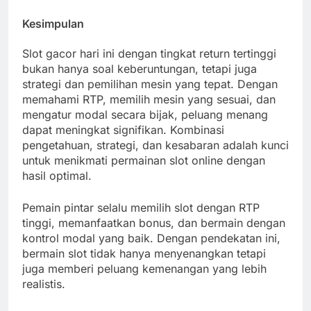
Kesimpulan
Slot gacor hari ini dengan tingkat return tertinggi
bukan hanya soal keberuntungan, tetapi juga
strategi dan pemilihan mesin yang tepat. Dengan
memahami RTP, memilih mesin yang sesuai, dan
mengatur modal secara bijak, peluang menang
dapat meningkat signifikan. Kombinasi
pengetahuan, strategi, dan kesabaran adalah kunci
untuk menikmati permainan slot online dengan
hasil optimal.
Pemain pintar selalu memilih slot dengan RTP
tinggi, memanfaatkan bonus, dan bermain dengan
kontrol modal yang baik. Dengan pendekatan ini,
bermain slot tidak hanya menyenangkan tetapi
juga memberi peluang kemenangan yang lebih
realistis.