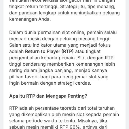
Temukan rekomendasi slot gacor hari ini dengan
tingkat return tertinggi. Strategi jitu, tips menang,
dan panduan lengkap untuk meningkatkan peluang
kemenangan Anda.
Dalam dunia permainan slot online, pemain selalu
mencari mesin dengan peluang menang tinggi.
Salah satu indikator utama yang menjadi fokus
adalah
Return to Player (RTP)
atau tingkat
pengembalian kepada pemain. Slot dengan RTP
tinggi cenderung memberikan kemenangan lebih
sering dalam jangka panjang, menjadikannya
pilihan favorit bagi para penggemar slot yang
ingin bermain dengan strategi cerdas.
Apa itu RTP dan Mengapa Penting?
RTP adalah persentase teoretis dari total taruhan
yang dikembalikan oleh mesin slot kepada pemain
selama periode waktu tertentu. Misalnya, jika
sebuah mesin memiliki RTP 96%, artinya dari