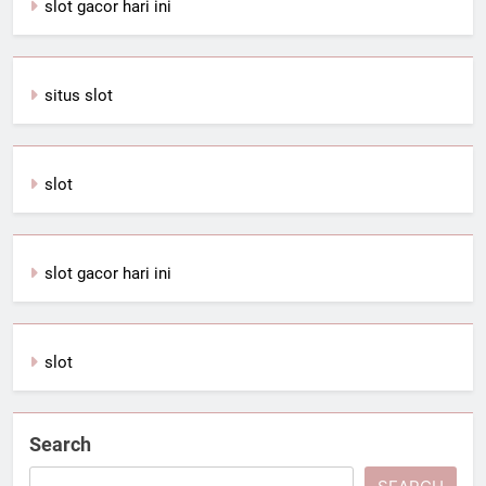
slot gacor hari ini
situs slot
slot
slot gacor hari ini
slot
Search