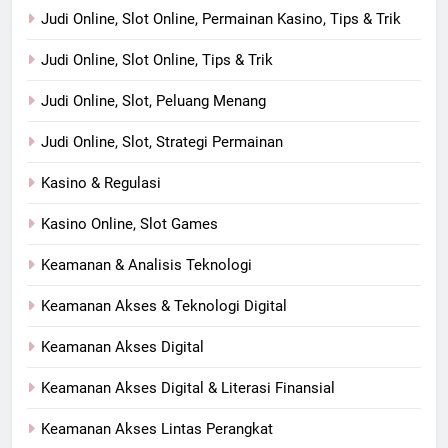
Judi Online, Slot Online, Permainan Kasino, Tips & Trik
Judi Online, Slot Online, Tips & Trik
Judi Online, Slot, Peluang Menang
Judi Online, Slot, Strategi Permainan
Kasino & Regulasi
Kasino Online, Slot Games
Keamanan & Analisis Teknologi
Keamanan Akses & Teknologi Digital
Keamanan Akses Digital
Keamanan Akses Digital & Literasi Finansial
Keamanan Akses Lintas Perangkat