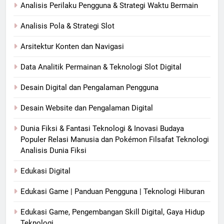
Analisis Perilaku Pengguna & Strategi Waktu Bermain
Analisis Pola & Strategi Slot
Arsitektur Konten dan Navigasi
Data Analitik Permainan & Teknologi Slot Digital
Desain Digital dan Pengalaman Pengguna
Desain Website dan Pengalaman Digital
Dunia Fiksi & Fantasi Teknologi & Inovasi Budaya
Populer Relasi Manusia dan Pokémon Filsafat Teknologi
Analisis Dunia Fiksi
Edukasi Digital
Edukasi Game | Panduan Pengguna | Teknologi Hiburan
Edukasi Game, Pengembangan Skill Digital, Gaya Hidup
Teknologi