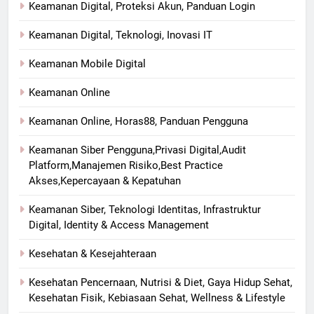
Keamanan Digital, Proteksi Akun, Panduan Login
Keamanan Digital, Teknologi, Inovasi IT
Keamanan Mobile Digital
Keamanan Online
Keamanan Online, Horas88, Panduan Pengguna
Keamanan Siber Pengguna,Privasi Digital,Audit
Platform,Manajemen Risiko,Best Practice
Akses,Kepercayaan & Kepatuhan
Keamanan Siber, Teknologi Identitas, Infrastruktur
Digital, Identity & Access Management
Kesehatan & Kesejahteraan
Kesehatan Pencernaan, Nutrisi & Diet, Gaya Hidup Sehat,
Kesehatan Fisik, Kebiasaan Sehat, Wellness & Lifestyle