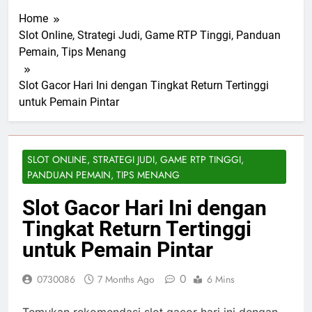
Home
Slot Online, Strategi Judi, Game RTP Tinggi, Panduan
Pemain, Tips Menang
Slot Gacor Hari Ini dengan Tingkat Return Tertinggi
untuk Pemain Pintar
SLOT ONLINE, STRATEGI JUDI, GAME RTP TINGGI,
PANDUAN PEMAIN, TIPS MENANG
Slot Gacor Hari Ini dengan
Tingkat Return Tertinggi
untuk Pemain Pintar
0
0730086
7 Months Ago
6 Mins