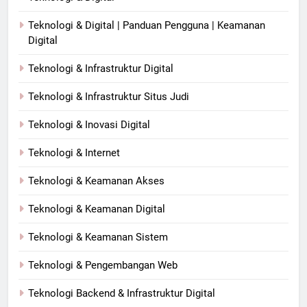
Teknologi & Digital | Panduan Pengguna | Keamanan
Digital
Teknologi & Infrastruktur Digital
Teknologi & Infrastruktur Situs Judi
Teknologi & Inovasi Digital
Teknologi & Internet
Teknologi & Keamanan Akses
Teknologi & Keamanan Digital
Teknologi & Keamanan Sistem
Teknologi & Pengembangan Web
Teknologi Backend & Infrastruktur Digital