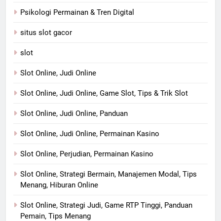
Psikologi Permainan & Tren Digital
situs slot gacor
slot
Slot Online, Judi Online
Slot Online, Judi Online, Game Slot, Tips & Trik Slot
Slot Online, Judi Online, Panduan
Slot Online, Judi Online, Permainan Kasino
Slot Online, Perjudian, Permainan Kasino
Slot Online, Strategi Bermain, Manajemen Modal, Tips
Menang, Hiburan Online
Slot Online, Strategi Judi, Game RTP Tinggi, Panduan
Pemain, Tips Menang