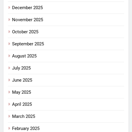
December 2025
November 2025
October 2025
September 2025
August 2025
July 2025
June 2025
May 2025
April 2025
March 2025
February 2025