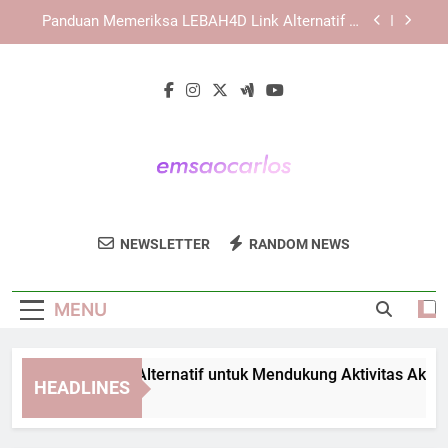
Skip
Cara Membuka KAYA787 Alternatif tanpa
to
Mengganggu Performa Perangkat
content
Cara Mengelola Bookmark KAYA787 Alternatif
dengan Lebih Aman dan Teratur
EDWINSLOT Link Alternatif untuk Mendukung
Aktivitas Akses Harian yang Aman dan Teratur
Panduan Memeriksa LEBAH4D Link Alternatif di
Berbagai Perangkat dengan Aman
Cara Membuka KAYA787 Alternatif tanpa
Mengganggu Performa Perangkat
Emsa O' Carlos
Nikmati Hidangan Autentik Di Emsa O’
Cara Mengelola Bookmark KAYA787 Alternatif
NEWSLETTER
RANDOM NEWS
dengan Lebih Aman dan Teratur
Carlos, Restoran Dengan Cita Rasa Khas
Yang Memanjakan Selera.
MENU
WINSLOT Link Alternatif untuk Mendukung Aktivitas Akses Ha
HEADLINES
Weeks Ago