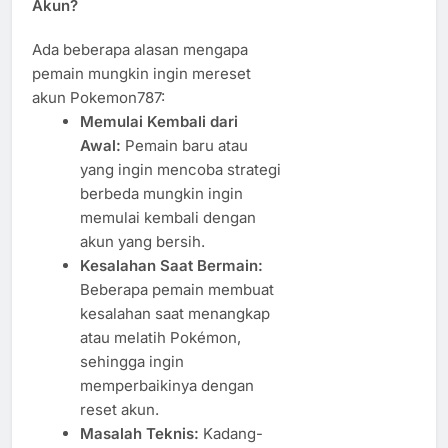
Akun?
Ada beberapa alasan mengapa
pemain mungkin ingin mereset
akun Pokemon787:
Memulai Kembali dari
Awal:
Pemain baru atau
yang ingin mencoba strategi
berbeda mungkin ingin
memulai kembali dengan
akun yang bersih.
Kesalahan Saat Bermain:
Beberapa pemain membuat
kesalahan saat menangkap
atau melatih Pokémon,
sehingga ingin
memperbaikinya dengan
reset akun.
Masalah Teknis:
Kadang-