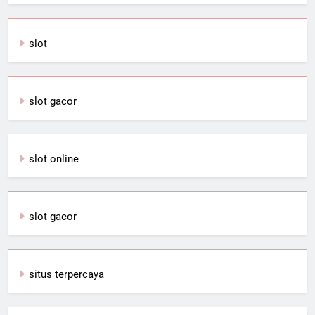
slot
slot gacor
slot online
slot gacor
situs terpercaya