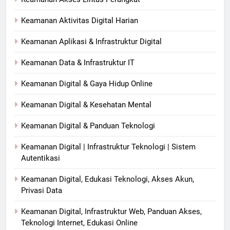
Keamanan Aktivitas Digital Harian
Keamanan Aplikasi & Infrastruktur Digital
Keamanan Data & Infrastruktur IT
Keamanan Digital & Gaya Hidup Online
Keamanan Digital & Kesehatan Mental
Keamanan Digital & Panduan Teknologi
Keamanan Digital | Infrastruktur Teknologi | Sistem
Autentikasi
Keamanan Digital, Edukasi Teknologi, Akses Akun,
Privasi Data
Keamanan Digital, Infrastruktur Web, Panduan Akses,
Teknologi Internet, Edukasi Online