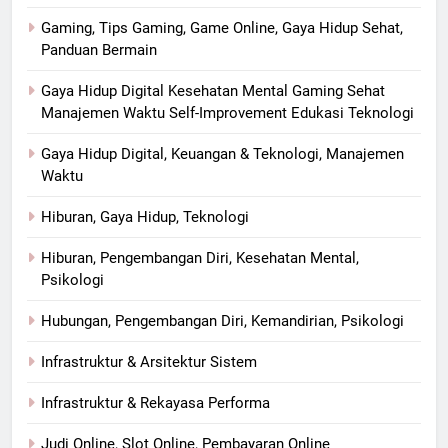
Gaming, Tips Gaming, Game Online, Gaya Hidup Sehat,
Panduan Bermain
Gaya Hidup Digital Kesehatan Mental Gaming Sehat
Manajemen Waktu Self-Improvement Edukasi Teknologi
Gaya Hidup Digital, Keuangan & Teknologi, Manajemen
Waktu
Hiburan, Gaya Hidup, Teknologi
Hiburan, Pengembangan Diri, Kesehatan Mental,
Psikologi
Hubungan, Pengembangan Diri, Kemandirian, Psikologi
Infrastruktur & Arsitektur Sistem
Infrastruktur & Rekayasa Performa
Judi Online, Slot Online, Pembayaran Online