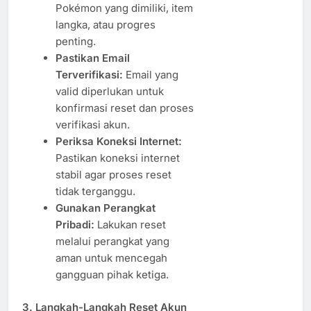
Pokémon yang dimiliki, item
langka, atau progres
penting.
Pastikan Email
Terverifikasi:
Email yang
valid diperlukan untuk
konfirmasi reset dan proses
verifikasi akun.
Periksa Koneksi Internet:
Pastikan koneksi internet
stabil agar proses reset
tidak terganggu.
Gunakan Perangkat
Pribadi:
Lakukan reset
melalui perangkat yang
aman untuk mencegah
gangguan pihak ketiga.
3. Langkah-Langkah Reset Akun