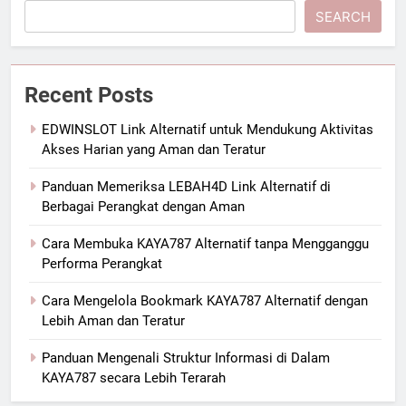
SEARCH
Recent Posts
EDWINSLOT Link Alternatif untuk Mendukung Aktivitas
Akses Harian yang Aman dan Teratur
Panduan Memeriksa LEBAH4D Link Alternatif di
Berbagai Perangkat dengan Aman
Cara Membuka KAYA787 Alternatif tanpa Mengganggu
Performa Perangkat
Cara Mengelola Bookmark KAYA787 Alternatif dengan
Lebih Aman dan Teratur
Panduan Mengenali Struktur Informasi di Dalam
KAYA787 secara Lebih Terarah