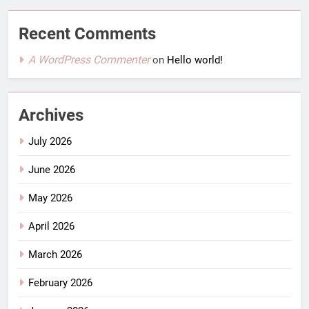
Recent Comments
A WordPress Commenter
on
Hello world!
Archives
July 2026
June 2026
May 2026
April 2026
March 2026
February 2026