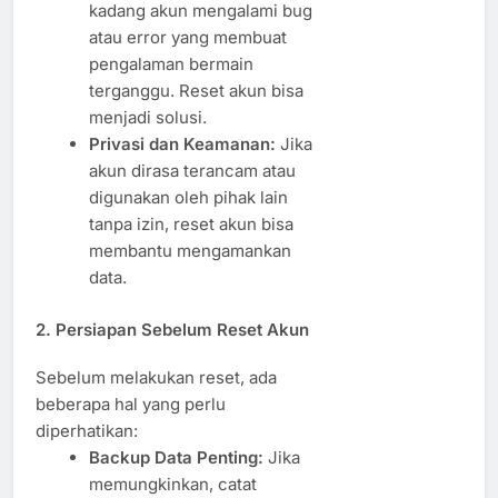
kadang akun mengalami bug
atau error yang membuat
pengalaman bermain
terganggu. Reset akun bisa
menjadi solusi.
Privasi dan Keamanan:
Jika
akun dirasa terancam atau
digunakan oleh pihak lain
tanpa izin, reset akun bisa
membantu mengamankan
data.
2. Persiapan Sebelum Reset Akun
Sebelum melakukan reset, ada
beberapa hal yang perlu
diperhatikan:
Backup Data Penting:
Jika
memungkinkan, catat