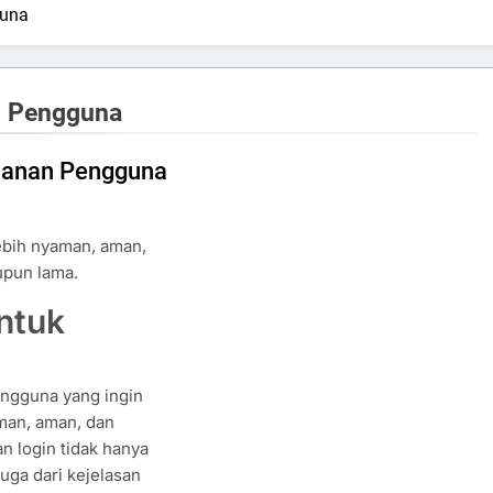
guna
n Pengguna
manan Pengguna
ebih nyaman, aman,
upun lama.
ntuk
engguna yang ingin
man, aman, dan
n login tidak hanya
juga dari kejelasan