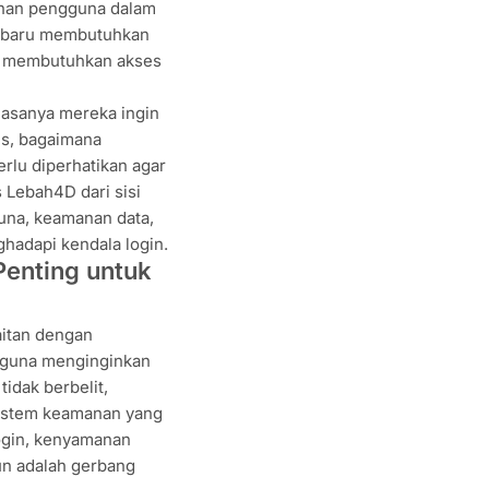
dahan pengguna dalam
a baru membutuhkan
a membutuhkan akses
iasanya mereka ingin
es, bagaimana
erlu diperhatikan agar
 Lebah4D dari sisi
na, keamanan data,
ghadapi kendala login.
enting untuk
itan dengan
gguna menginginkan
idak berbelit,
 sistem keamanan yang
ogin, kenyamanan
un adalah gerbang