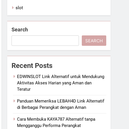
slot
Search
SEARCH
Recent Posts
EDWINSLOT Link Alternatif untuk Mendukung
Aktivitas Akses Harian yang Aman dan
Teratur
Panduan Memeriksa LEBAH4D Link Alternatif
di Berbagai Perangkat dengan Aman
Cara Membuka KAYA787 Alternatif tanpa
Mengganggu Performa Perangkat