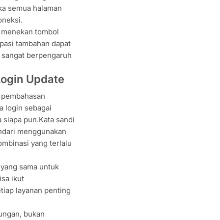
ika semua halaman
oneksi.
um menekan tombol
spasi tambahan dapat
ni sangat berpengaruh
ogin Update
p pembahasan
 login sebagai
a siapa pun.Kata sandi
Hindari menggunakan
ombinasi yang terlalu
 yang sama untuk
sa ikut
iap layanan penting
dungan, bukan