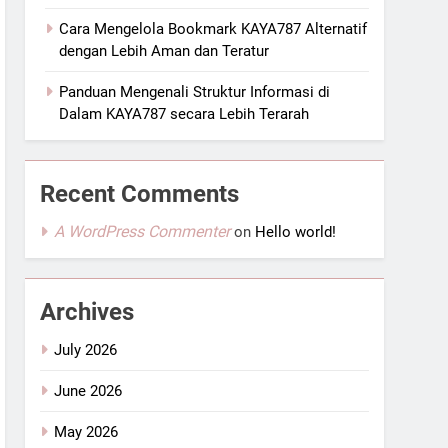
Cara Mengelola Bookmark KAYA787 Alternatif
dengan Lebih Aman dan Teratur
Panduan Mengenali Struktur Informasi di
Dalam KAYA787 secara Lebih Terarah
Recent Comments
A WordPress Commenter
on
Hello world!
Archives
July 2026
June 2026
May 2026