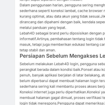
Dalam penggunaan harian, pengguna sering mengh
sederhana seperti koneksi lambat, cache browser
kurang optimal, atau data akun yang tidak sesuai.J
dirancang dan dipahami dengan baik, kendala sepert
melalui panduan yang tepat.
Lebah4D sebagai brand perlu diposisikan dengan 
informatif.Artinya, pembahasan tentang login tidak 
masuk, tetapi juga memberikan edukasi tentang ca
tetap stabil dan aman.
Persiapan Sebelum Mengakses L
Sebelum melakukan Lebah4D login, pengguna seb
perangkat berada dalam kondisi baik.Ponsel atau k
penuh, banyak aplikasi berjalan di latar belakang, 
belum diperbarui dapat membuat halaman login ter
sederhana sering kali membantu proses akses berjal
Koneksi internet juga perlu diperhatikan.Koneksi yan
membuat halaman gagal dimuat, proses verifikasi t
login tidak merespons.Pengguna dapat memeriksa 