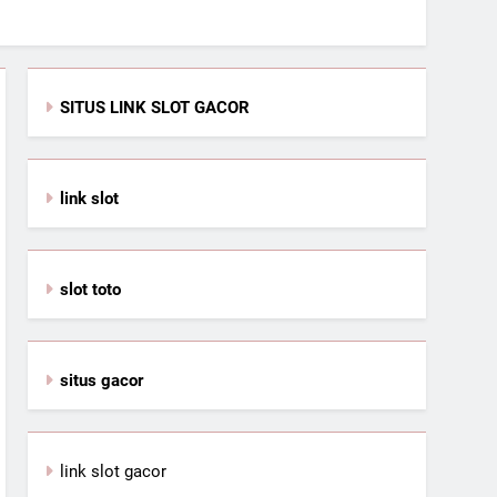
SITUS LINK SLOT GACOR
link slot
slot toto
situs gacor
link slot gacor