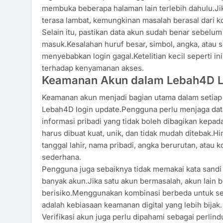
membuka beberapa halaman lain terlebih dahulu.J
terasa lambat, kemungkinan masalah berasal dari k
Selain itu, pastikan data akun sudah benar sebel
masuk.Kesalahan huruf besar, simbol, angka, atau 
menyebabkan login gagal.Ketelitian kecil seperti i
terhadap kenyamanan akses.
Keamanan Akun dalam Lebah4D L
Keamanan akun menjadi bagian utama dalam setia
Lebah4D login update.Pengguna perlu menjaga data
informasi pribadi yang tidak boleh dibagikan kepad
harus dibuat kuat, unik, dan tidak mudah ditebak.
tanggal lahir, nama pribadi, angka berurutan, atau k
sederhana.
Pengguna juga sebaiknya tidak memakai kata sandi
banyak akun.Jika satu akun bermasalah, akun lain bi
berisiko.Menggunakan kombinasi berbeda untuk set
adalah kebiasaan keamanan digital yang lebih bijak.
Verifikasi akun juga perlu dipahami sebagai perlin