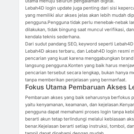
utama menuju seluruh pengalaman digital.
Lebah4D login update juga penting dari sisi keper
yang memiliki alur akses jelas akan lebih mudah di
pengguna.Pengguna tidak perlu menebak-nebak la
dilakukan, tidak bingung saat muncul verifikasi, da
kendala teknis sederhana.
Dari sudut pandang SEO, keyword seperti Lebah4D 
Lebah4D akses terbaru, dan Lebah4D login resmi me
pencarian yang kuat karena menggabungkan brand
langsung pengguna.Konten yang baik harus menj
pencarian tersebut secara lengkap, bukan hanya m
tanpa memberikan penjelasan yang bermanfaat.
Fokus Utama Pembaruan Akses L
Pembaruan akses yang baik seharusnya berfokus pa
yaitu kenyamanan, keamanan, dan kejelasan.Kenya
pengguna dapat memahami proses login tanpa ke
berarti akun tetap terlindungi melalui kebiasaan ak
benar.Kejelasan berarti setiap instruksi, tombol, da
tampil dapat dipahami dengan mudah.