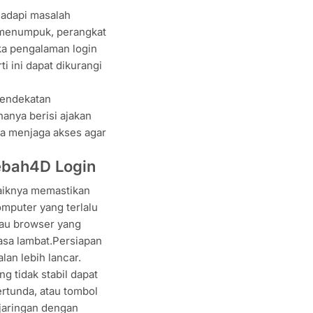
adapi masalah
 menumpuk, perangkat
ika pengalaman login
i ini dapat dikurangi
pendekatan
hanya berisi ajakan
ra menjaga akses agar
ebah4D Login
aiknya memastikan
omputer yang terlalu
atau browser yang
asa lambat.Persiapan
an lebih lancar.
g tidak stabil dapat
ertunda, atau tombol
jaringan dengan