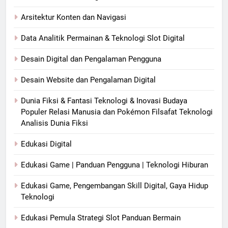
Arsitektur Konten dan Navigasi
Data Analitik Permainan & Teknologi Slot Digital
Desain Digital dan Pengalaman Pengguna
Desain Website dan Pengalaman Digital
Dunia Fiksi & Fantasi Teknologi & Inovasi Budaya
Populer Relasi Manusia dan Pokémon Filsafat Teknologi
Analisis Dunia Fiksi
Edukasi Digital
Edukasi Game | Panduan Pengguna | Teknologi Hiburan
Edukasi Game, Pengembangan Skill Digital, Gaya Hidup
Teknologi
Edukasi Pemula Strategi Slot Panduan Bermain