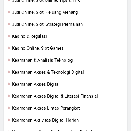
Judi Online, Slot Online, Tips & Trik
Judi Online, Slot, Peluang Menang
Judi Online, Slot, Strategi Permainan
Kasino & Regulasi
Kasino Online, Slot Games
Keamanan & Analisis Teknologi
Keamanan Akses & Teknologi Digital
Keamanan Akses Digital
Keamanan Akses Digital & Literasi Finansial
Keamanan Akses Lintas Perangkat
Keamanan Aktivitas Digital Harian