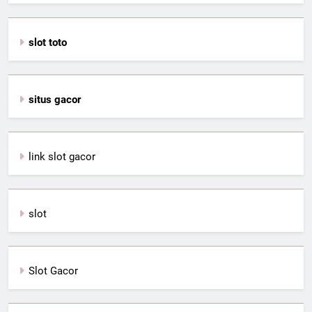
slot toto
situs gacor
link slot gacor
slot
Slot Gacor