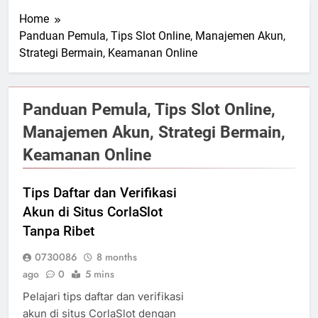
Home
Panduan Pemula, Tips Slot Online, Manajemen Akun,
Strategi Bermain, Keamanan Online
Panduan Pemula, Tips Slot Online,
Manajemen Akun, Strategi Bermain,
Keamanan Online
Tips Daftar dan Verifikasi
Akun di Situs CorlaSlot
Tanpa Ribet
0730086
8 months
ago
0
5 mins
Pelajari tips daftar dan verifikasi
akun di situs CorlaSlot dengan