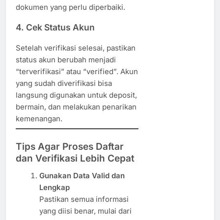
dokumen yang perlu diperbaiki.
4.
Cek Status Akun
Setelah verifikasi selesai, pastikan
status akun berubah menjadi
“terverifikasi” atau “verified”. Akun
yang sudah diverifikasi bisa
langsung digunakan untuk deposit,
bermain, dan melakukan penarikan
kemenangan.
Tips Agar Proses Daftar
dan Verifikasi Lebih Cepat
Gunakan Data Valid dan
Lengkap
Pastikan semua informasi
yang diisi benar, mulai dari