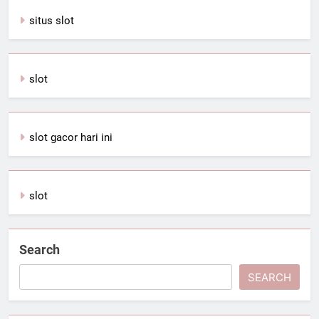
situs slot
slot
slot gacor hari ini
slot
Search
SEARCH