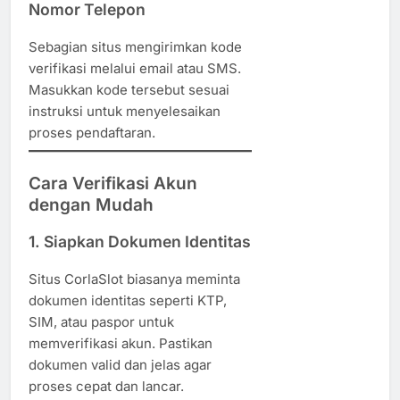
Nomor Telepon
Sebagian situs mengirimkan kode
verifikasi melalui email atau SMS.
Masukkan kode tersebut sesuai
instruksi untuk menyelesaikan
proses pendaftaran.
Cara Verifikasi Akun
dengan Mudah
1.
Siapkan Dokumen Identitas
Situs CorlaSlot biasanya meminta
dokumen identitas seperti KTP,
SIM, atau paspor untuk
memverifikasi akun. Pastikan
dokumen valid dan jelas agar
proses cepat dan lancar.