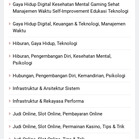
Gaya Hidup Digital Kesehatan Mental Gaming Sehat
Manajemen Waktu Self-Improvement Edukasi Teknologi
Gaya Hidup Digital, Keuangan & Teknologi, Manajemen
Waktu
Hiburan, Gaya Hidup, Teknologi
Hiburan, Pengembangan Diri, Kesehatan Mental,
Psikologi
Hubungan, Pengembangan Diri, Kemandirian, Psikologi
Infrastruktur & Arsitektur Sistem
Infrastruktur & Rekayasa Performa
Judi Online, Slot Online, Pembayaran Online
Judi Online, Slot Online, Permainan Kasino, Tips & Trik