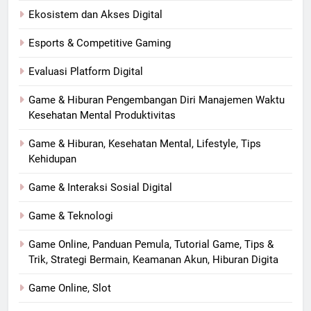
Ekosistem dan Akses Digital
Esports & Competitive Gaming
Evaluasi Platform Digital
Game & Hiburan Pengembangan Diri Manajemen Waktu
Kesehatan Mental Produktivitas
Game & Hiburan, Kesehatan Mental, Lifestyle, Tips
Kehidupan
Game & Interaksi Sosial Digital
Game & Teknologi
Game Online, Panduan Pemula, Tutorial Game, Tips &
Trik, Strategi Bermain, Keamanan Akun, Hiburan Digita
Game Online, Slot