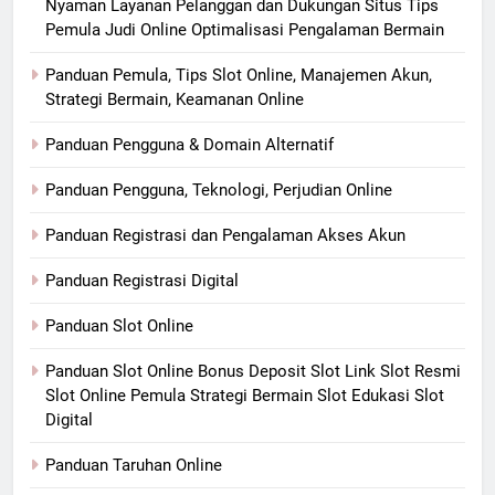
Nyaman Layanan Pelanggan dan Dukungan Situs Tips
Pemula Judi Online Optimalisasi Pengalaman Bermain
Panduan Pemula, Tips Slot Online, Manajemen Akun,
Strategi Bermain, Keamanan Online
Panduan Pengguna & Domain Alternatif
Panduan Pengguna, Teknologi, Perjudian Online
Panduan Registrasi dan Pengalaman Akses Akun
Panduan Registrasi Digital
Panduan Slot Online
Panduan Slot Online Bonus Deposit Slot Link Slot Resmi
Slot Online Pemula Strategi Bermain Slot Edukasi Slot
Digital
Panduan Taruhan Online