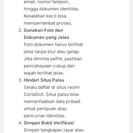
email, nomor telepon,
hingga dokumen identitas.
Kesalahan kecil bisa
memperlambat proses.
Gunakan Foto dan
Dokumen yang Jelas
Foto dokumen harus terlihat
jelas tanpa blur atau gelap.
Jika diminta selfie, pastikan
pencahayaan cukup dan
wajah terlihat jelas.
Hindari Situs Palsu
Selalu daftar di situs resmi
CorlaSlot. Situs palsu bisa
memanfaatkan data pribadi
untuk penipuan atau
pencurian identitas.
Simpan Bukti Verifikasi
Simpan tangkapan layar atau