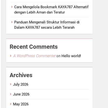
Cara Mengelola Bookmark KAYA787 Alternatif
dengan Lebih Aman dan Teratur
Panduan Mengenali Struktur Informasi di
Dalam KAYA787 secara Lebih Terarah
Recent Comments
A WordPress Commenter
on
Hello world!
Archives
July 2026
June 2026
May 2026