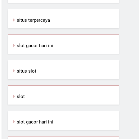
situs terpercaya
slot gacor hari ini
situs slot
slot
slot gacor hari ini