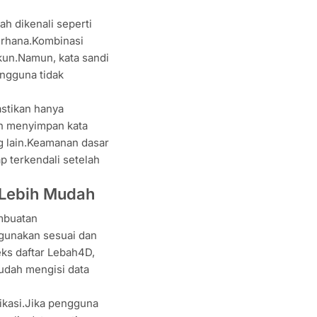
ah dikenali seperti
derhana.Kombinasi
kun.Namun, kata sandi
engguna tidak
astikan hanya
an menyimpan kata
g lain.Keamanan dasar
 terkendali setelah
 Lebih Mudah
embuatan
igunakan sesuai dan
eks daftar Lebah4D,
sudah mengisi data
ikasi.Jika pengguna