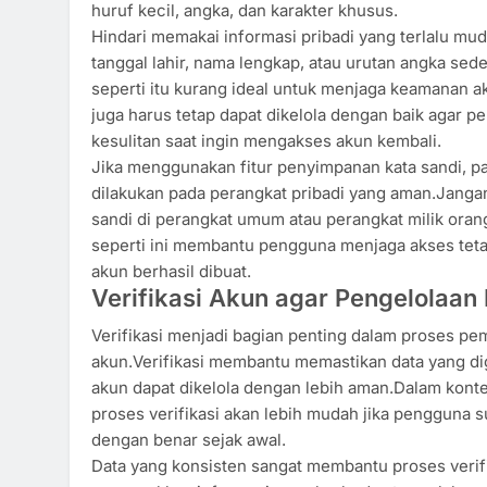
huruf kecil, angka, dan karakter khusus.
Hindari memakai informasi pribadi yang terlalu mud
tanggal lahir, nama lengkap, atau urutan angka se
seperti itu kurang ideal untuk menjaga keamanan a
juga harus tetap dapat dikelola dengan baik agar p
kesulitan saat ingin mengakses akun kembali.
Jika menggunakan fitur penyimpanan kata sandi, p
dilakukan pada perangkat pribadi yang aman.Jang
sandi di perangkat umum atau perangkat milik oran
seperti ini membantu pengguna menjaga akses tetap
akun berhasil dibuat.
Verifikasi Akun agar Pengelolaan
Verifikasi menjadi bagian penting dalam proses p
akun.Verifikasi membantu memastikan data yang d
akun dapat dikelola dengan lebih aman.Dalam kont
proses verifikasi akan lebih mudah jika pengguna 
dengan benar sejak awal.
Data yang konsisten sangat membantu proses verif