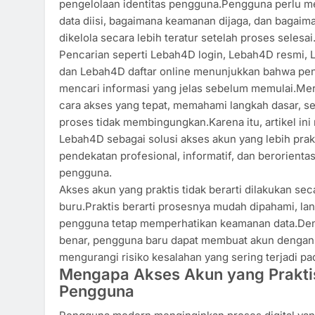
pengelolaan identitas pengguna.Pengguna perlu 
data diisi, bagaimana keamanan dijaga, dan bagaim
dikelola secara lebih teratur setelah proses selesai
Pencarian seperti Lebah4D login, Lebah4D resmi, L
dan Lebah4D daftar online menunjukkan bahwa pe
mencari informasi yang jelas sebelum memulai.Me
cara akses yang tepat, memahami langkah dasar, s
proses tidak membingungkan.Karena itu, artikel in
Lebah4D sebagai solusi akses akun yang lebih prak
pendekatan profesional, informatif, dan berorient
pengguna.
Akses akun yang praktis tidak berarti dilakukan sec
buru.Praktis berarti prosesnya mudah dipahami, la
pengguna tetap memperhatikan keamanan data.Den
benar, pengguna baru dapat membuat akun dengan 
mengurangi risiko kesalahan yang sering terjadi pa
Mengapa Akses Akun yang Prakti
Pengguna