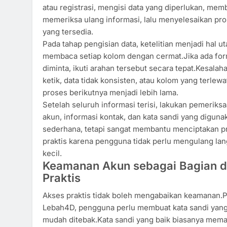
atau registrasi, mengisi data yang diperlukan, memb
memeriksa ulang informasi, lalu menyelesaikan pro
yang tersedia.
Pada tahap pengisian data, ketelitian menjadi hal 
membaca setiap kolom dengan cermat.Jika ada for
diminta, ikuti arahan tersebut secara tepat.Kesalaha
ketik, data tidak konsisten, atau kolom yang terle
proses berikutnya menjadi lebih lama.
Setelah seluruh informasi terisi, lakukan pemeriks
akun, informasi kontak, dan kata sandi yang diguna
sederhana, tetapi sangat membantu menciptakan p
praktis karena pengguna tidak perlu mengulang lan
kecil.
Keamanan Akun sebagai Bagian d
Praktis
Akses praktis tidak boleh mengabaikan keamanan.P
Lebah4D, pengguna perlu membuat kata sandi yang k
mudah ditebak.Kata sandi yang baik biasanya mema