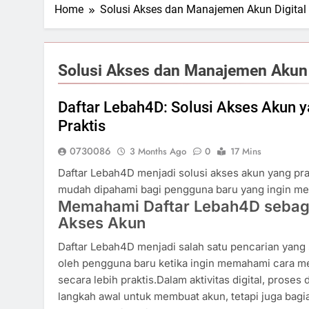
Home
Solusi Akses dan Manajemen Akun Digital
Solusi Akses dan Manajemen Akun 
Daftar Lebah4D: Solusi Akses Akun y
Praktis
0730086
3 Months Ago
0
17 Mins
Daftar Lebah4D menjadi solusi akses akun yang pra
mudah dipahami bagi pengguna baru yang ingin menge
Memahami Daftar Lebah4D sebaga
Akses Akun
Daftar Lebah4D menjadi salah satu pencarian yang
oleh pengguna baru ketika ingin memahami cara m
secara lebih praktis.Dalam aktivitas digital, proses
langkah awal untuk membuat akun, tetapi juga bagia