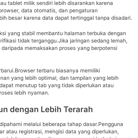
au tablet milik sendiri lebih disarankan karena
browser, data otomatis, dan pengaturan
h besar karena data dapat tertinggal tanpa disadari.
neksi yang stabil membantu halaman terbuka dengan
erifikasi tidak terganggu.Jika jaringan sedang lemah,
k daripada memaksakan proses yang berpotensi
rbarui.Browser terbaru biasanya memiliki
anan yang lebih optimal, dan tampilan yang lebih
 dapat menutup tab yang tidak diperlukan atau
roses lebih nyaman.
 dengan Lebih Terarah
dipahami melalui beberapa tahap dasar.Pengguna
atau registrasi, mengisi data yang diperlukan,