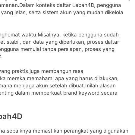
keamanan.Dalam konteks daftar Lebah4D, pengguna
yang jelas, serta sistem akun yang mudah dikelola
ghemat waktu.Misalnya, ketika pengguna sudah
t stabil, dan data yang diperlukan, proses daftar
 pengguna memulai tanpa persiapan, proses yang
t.
yang praktis juga membangun rasa
ika mereka memahami apa yang harus dilakukan,
mana menjaga akun setelah dibuat.Inilah alasan
enting dalam memperkuat brand keyword secara
ebah4D
na sebaiknya memastikan perangkat yang digunakan