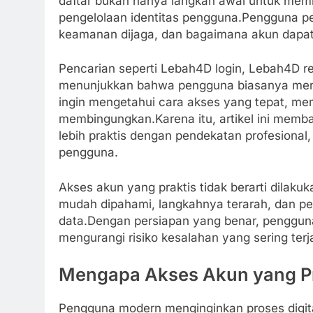
daftar bukan hanya langkah awal untuk membu
pengelolaan identitas pengguna.Pengguna p
keamanan dijaga, dan bagaimana akun dapat di
Pencarian seperti Lebah4D login, Lebah4D re
menunjukkan bahwa pengguna biasanya menc
ingin mengetahui cara akses yang tepat, me
membingungkan.Karena itu, artikel ini memb
lebih praktis dengan pendekatan profesional,
pengguna.
Akses akun yang praktis tidak berarti dilakuk
mudah dipahami, langkahnya terarah, dan 
data.Dengan persiapan yang benar, penggun
mengurangi risiko kesalahan yang sering terj
Mengapa Akses Akun yang Pr
Pengguna modern menginginkan proses digita