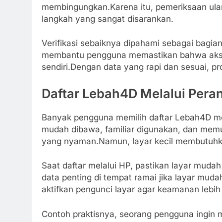
membingungkan.Karena itu, pemeriksaan ula
langkah yang sangat disarankan.
Verifikasi sebaiknya dipahami sebagai bagia
membantu pengguna memastikan bahwa akses
sendiri.Dengan data yang rapi dan sesuai, pr
Daftar Lebah4D Melalui Pera
Banyak pengguna memilih daftar Lebah4D mela
mudah dibawa, familiar digunakan, dan mem
yang nyaman.Namun, layar kecil membutuhkan k
Saat daftar melalui HP, pastikan layar mudah 
data penting di tempat ramai jika layar muda
aktifkan pengunci layar agar keamanan lebih 
Contoh praktisnya, seorang pengguna ingin m