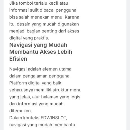
Jika tombol terlalu kecil atau
informasi sulit dibaca, pengguna
bisa salah menekan menu. Karena
itu, desain yang mudah digunakan
menjadi bagian penting dari akses
digital yang praktis.
Navigasi yang Mudah
Membantu Akses Lebih
Efisien
Navigasi adalah elemen utama
dalam pengalaman pengguna.
Platform digital yang baik
seharusnya memiliki struktur menu
yang jelas, alur halaman yang logis,
dan informasi yang mudah
ditemukan.
Dalam konteks EDWINSLOT,
navigasi yang mudah membantu