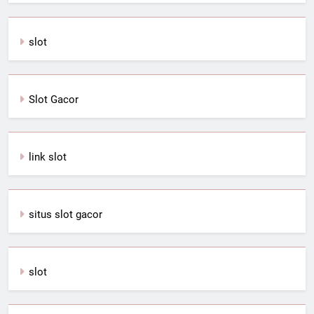
slot
Slot Gacor
link slot
situs slot gacor
slot