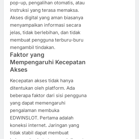
pop-up, pengalihan otomatis, atau
instruksi yang terasa memaksa.
Akses digital yang aman biasanya
menyampaikan informasi secara
jelas, tidak berlebihan, dan tidak
membuat pengguna terburu-buru
mengambil tindakan.
Faktor yang
Mempengaruhi Kecepatan
Akses
Kecepatan akses tidak hanya
ditentukan oleh platform. Ada
beberapa faktor dari sisi pengguna
yang dapat memengaruhi
pengalaman membuka
EDWINSLOT. Pertama adalah
koneksi internet. Jaringan yang
tidak stabil dapat membuat