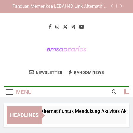
Skip
Cara Membuka KAYA787 Alternatif tanpa
to
Mengganggu Performa Perangkat
content
Cara Mengelola Bookmark KAYA787 Alternatif
dengan Lebih Aman dan Teratur
EDWINSLOT Link Alternatif untuk Mendukung
Aktivitas Akses Harian yang Aman dan Teratur
Panduan Memeriksa LEBAH4D Link Alternatif di
Berbagai Perangkat dengan Aman
Cara Membuka KAYA787 Alternatif tanpa
Mengganggu Performa Perangkat
Emsa O' Carlos
Nikmati Hidangan Autentik Di Emsa O’
Cara Mengelola Bookmark KAYA787 Alternatif
NEWSLETTER
RANDOM NEWS
dengan Lebih Aman dan Teratur
Carlos, Restoran Dengan Cita Rasa Khas
Yang Memanjakan Selera.
MENU
WINSLOT Link Alternatif untuk Mendukung Aktivitas Akses Ha
HEADLINES
Weeks Ago