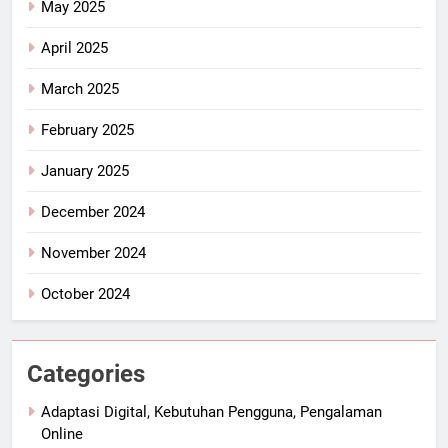
May 2025
April 2025
March 2025
February 2025
January 2025
December 2024
November 2024
October 2024
Categories
Adaptasi Digital, Kebutuhan Pengguna, Pengalaman
Online