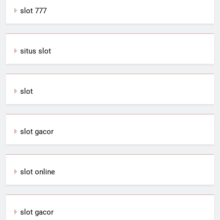
slot 777
situs slot
slot
slot gacor
slot online
slot gacor