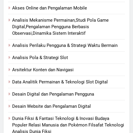
Akses Online dan Pengalaman Mobile
Analisis Mekanisme Permainan,Studi Pola Game
Digital,Pengalaman Pengguna Berbasis
Observasi,Dinamika Sistem Interaktif
Analisis Perilaku Pengguna & Strategi Waktu Bermain
Analisis Pola & Strategi Slot
Arsitektur Konten dan Navigasi
Data Analitik Permainan & Teknologi Slot Digital
Desain Digital dan Pengalaman Pengguna
Desain Website dan Pengalaman Digital
Dunia Fiksi & Fantasi Teknologi & Inovasi Budaya
Populer Relasi Manusia dan Pokémon Filsafat Teknologi
Analisis Dunia Fiksi