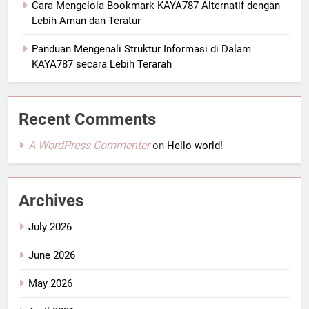
Cara Mengelola Bookmark KAYA787 Alternatif dengan
Lebih Aman dan Teratur
Panduan Mengenali Struktur Informasi di Dalam
KAYA787 secara Lebih Terarah
Recent Comments
A WordPress Commenter
on
Hello world!
Archives
July 2026
June 2026
May 2026