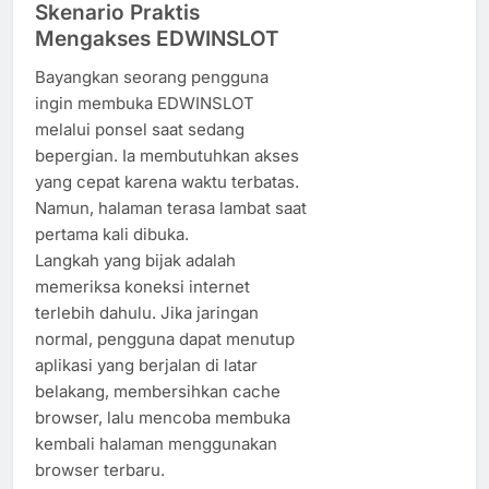
Skenario Praktis
Mengakses EDWINSLOT
Bayangkan seorang pengguna
ingin membuka EDWINSLOT
melalui ponsel saat sedang
bepergian. Ia membutuhkan akses
yang cepat karena waktu terbatas.
Namun, halaman terasa lambat saat
pertama kali dibuka.
Langkah yang bijak adalah
memeriksa koneksi internet
terlebih dahulu. Jika jaringan
normal, pengguna dapat menutup
aplikasi yang berjalan di latar
belakang, membersihkan cache
browser, lalu mencoba membuka
kembali halaman menggunakan
browser terbaru.