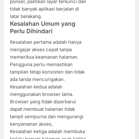
ponsel, pastikan layar terkunci dan
tidak banyak aplikasi berjalan di
latar belakang.
Kesalahan Umum yang
Perlu Dihindari
Kesalahan pertama adalah hanya
mengejar akses cepat tanpa
memeriksa keamanan halaman.
Pengguna perlu memastikan
tampilan tetap konsisten dan tidak
ada tanda mencurigakan.
Kesalahan kedua adalah
menggunakan browser lama.
Browser yang tidak diperbarui
dapat membuat halaman tidak
tampil sempurna dan mengurangi
kenyamanan akses.
Kesalahan ketiga adalah membuka
terlalu banyak halaman acak ketika