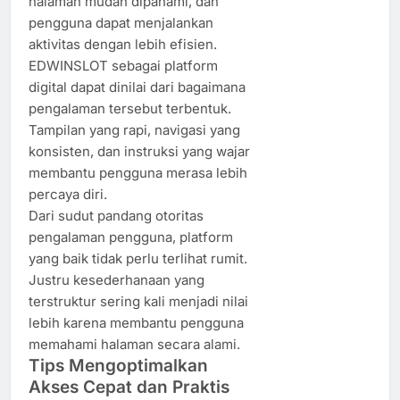
halaman mudah dipahami, dan
pengguna dapat menjalankan
aktivitas dengan lebih efisien.
EDWINSLOT sebagai platform
digital dapat dinilai dari bagaimana
pengalaman tersebut terbentuk.
Tampilan yang rapi, navigasi yang
konsisten, dan instruksi yang wajar
membantu pengguna merasa lebih
percaya diri.
Dari sudut pandang otoritas
pengalaman pengguna, platform
yang baik tidak perlu terlihat rumit.
Justru kesederhanaan yang
terstruktur sering kali menjadi nilai
lebih karena membantu pengguna
memahami halaman secara alami.
Tips Mengoptimalkan
Akses Cepat dan Praktis