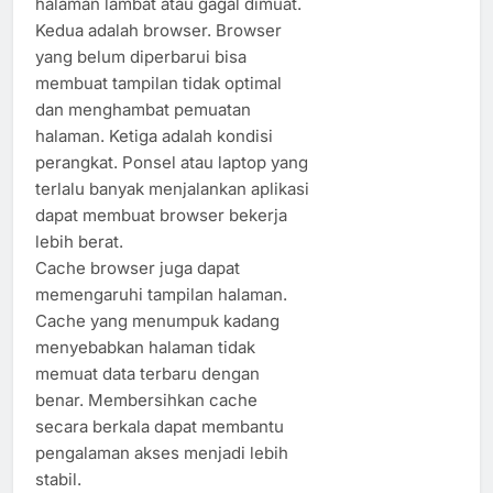
halaman lambat atau gagal dimuat.
Kedua adalah browser. Browser
yang belum diperbarui bisa
membuat tampilan tidak optimal
dan menghambat pemuatan
halaman. Ketiga adalah kondisi
perangkat. Ponsel atau laptop yang
terlalu banyak menjalankan aplikasi
dapat membuat browser bekerja
lebih berat.
Cache browser juga dapat
memengaruhi tampilan halaman.
Cache yang menumpuk kadang
menyebabkan halaman tidak
memuat data terbaru dengan
benar. Membersihkan cache
secara berkala dapat membantu
pengalaman akses menjadi lebih
stabil.