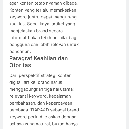
agar konten tetap nyaman dibaca.
Konten yang terlalu memaksakan
keyword justru dapat mengurangi
kualitas. Sebaliknya, artikel yang
menjelaskan brand secara
informatif akan lebih bernilai bagi
pengguna dan lebih relevan untuk
pencarian.
Paragraf Keahlian dan
Otoritas
Dari perspektif strategi konten
digital, artikel brand harus
menggabungkan tiga hal utama:
relevansi keyword, kedalaman
pembahasan, dan kepercayaan
pembaca. TIARA4D sebagai brand
keyword perlu dijelaskan dengan
bahasa yang natural, bukan hanya