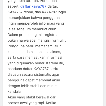
yang lebih terarah. Pencarian
seperti
daftar kaya787
daftar,
KAYA787 resmi, dan KAYA787 login
menunjukkan bahwa pengguna
ingin memperoleh informasi yang
jelas sebelum membuat akun.
Dalam proses digital, registrasi
bukan hanya soal mengisi formulir.
Pengguna perlu memahami alur,
keamanan data, stabilitas akses,
serta cara memastikan informasi
yang digunakan benar. Karena itu,
panduan daftar KAYA787 perlu
disusun secara sistematis agar
pengguna dapat membuat akun
dengan lebih stabil dan minim
kendala.
Akun yang stabil berawal dari
proses awal yang rapi. Ketika