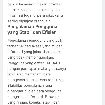
baik. Jika menggunakan browser
mobile, pastikan tidak menyimpan
informasi login di perangkat yang
sering dipinjam orang lain.
Pengalaman Pengguna
yang Stabil dan Efisien
Pengalaman pengguna yang baik
terbentuk dari akses yang mudah,
informasi yang jelas, dan sistem
yang tidak membingungkan.
Pengguna yang daftar TIARA4D
dengan persiapan matang biasanya
lebih siap memahami cara
mengelola akun setelah registrasi.
Stabilitas pengalaman juga
dipengaruhi oleh cara pengguna
mengakses informasi. Browser
yang ringan, koneksi stabil, dan