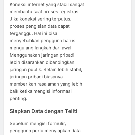
Koneksi internet yang stabil sangat
membantu saat proses registrasi.
Jika koneksi sering terputus,
proses pengisian data dapat
terganggu. Hal ini bisa
menyebabkan pengguna harus
mengulang langkah dari awal.
Menggunakan jaringan pribadi
lebih disarankan dibandingkan
jaringan publik. Selain lebih stabil,
jaringan pribadi biasanya
memberikan rasa aman yang lebih
baik ketika mengisi informasi
penting.
Siapkan Data dengan Teliti
Sebelum mengisi formulir,
pengguna perlu menyiapkan data