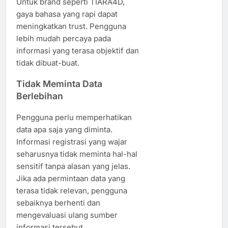
Untuk brand seperti TIARA4D,
gaya bahasa yang rapi dapat
meningkatkan trust. Pengguna
lebih mudah percaya pada
informasi yang terasa objektif dan
tidak dibuat-buat.
Tidak Meminta Data
Berlebihan
Pengguna perlu memperhatikan
data apa saja yang diminta.
Informasi registrasi yang wajar
seharusnya tidak meminta hal-hal
sensitif tanpa alasan yang jelas.
Jika ada permintaan data yang
terasa tidak relevan, pengguna
sebaiknya berhenti dan
mengevaluasi ulang sumber
informasi tersebut.