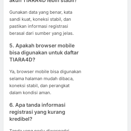
akun TIARA4D lebih stabil?
Gunakan data yang benar, kata
sandi kuat, koneksi stabil, dan
pastikan informasi registrasi
berasal dari sumber yang jelas.
5. Apakah browser mobile
bisa digunakan untuk daftar
TIARA4D?
Ya, browser mobile bisa digunakan
selama halaman mudah dibaca,
koneksi stabil, dan perangkat
dalam kondisi aman.
6. Apa tanda informasi
registrasi yang kurang
kredibel?
Tanda yang perlu diwaspadai