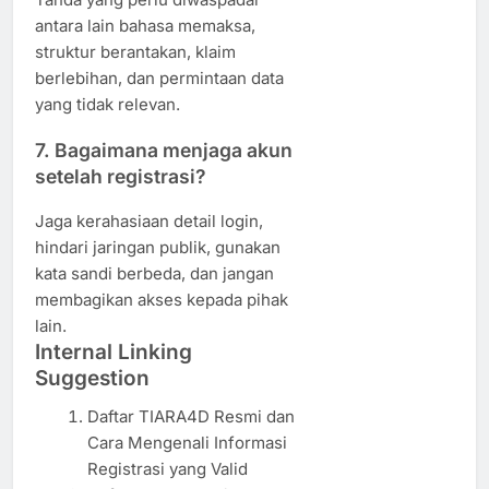
antara lain bahasa memaksa,
struktur berantakan, klaim
berlebihan, dan permintaan data
yang tidak relevan.
7. Bagaimana menjaga akun
setelah registrasi?
Jaga kerahasiaan detail login,
hindari jaringan publik, gunakan
kata sandi berbeda, dan jangan
membagikan akses kepada pihak
lain.
Internal Linking
Suggestion
Daftar TIARA4D Resmi dan
Cara Mengenali Informasi
Registrasi yang Valid