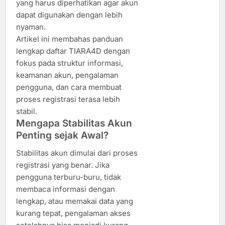
yang harus diperhatikan agar akun
dapat digunakan dengan lebih
nyaman.
Artikel ini membahas panduan
lengkap daftar TIARA4D dengan
fokus pada struktur informasi,
keamanan akun, pengalaman
pengguna, dan cara membuat
proses registrasi terasa lebih
stabil.
Mengapa Stabilitas Akun
Penting sejak Awal?
Stabilitas akun dimulai dari proses
registrasi yang benar. Jika
pengguna terburu-buru, tidak
membaca informasi dengan
lengkap, atau memakai data yang
kurang tepat, pengalaman akses