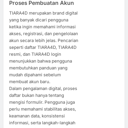
Proses Pembuatan Akun
TIARA4D merupakan brand digital
yang banyak dicari pengguna
ketika ingin memahami informasi
akses, registrasi, dan pengelolaan
akun secara lebih jelas. Pencarian
seperti daftar TIARA4D, TIARA4D
resmi, dan TIARA4D login
menunjukkan bahwa pengguna
membutuhkan panduan yang
mudah dipahami sebelum
membuat akun baru.
Dalam pengalaman digital, proses
daftar bukan hanya tentang
mengisi formulir. Pengguna juga
perlu memahami stabilitas akses,
keamanan data, konsistensi
informasi, serta langkah-langkah