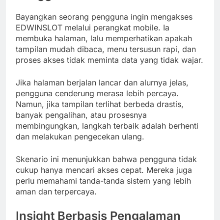
Bayangkan seorang pengguna ingin mengakses
EDWINSLOT melalui perangkat mobile. Ia
membuka halaman, lalu memperhatikan apakah
tampilan mudah dibaca, menu tersusun rapi, dan
proses akses tidak meminta data yang tidak wajar.
Jika halaman berjalan lancar dan alurnya jelas,
pengguna cenderung merasa lebih percaya.
Namun, jika tampilan terlihat berbeda drastis,
banyak pengalihan, atau prosesnya
membingungkan, langkah terbaik adalah berhenti
dan melakukan pengecekan ulang.
Skenario ini menunjukkan bahwa pengguna tidak
cukup hanya mencari akses cepat. Mereka juga
perlu memahami tanda-tanda sistem yang lebih
aman dan terpercaya.
Insight Berbasis Pengalaman