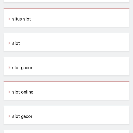
situs slot
slot
slot gacor
slot online
slot gacor