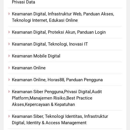
Privasi Data
Keamanan Digital, Infrastruktur Web, Panduan Akses,
Teknologi Internet, Edukasi Online
Keamanan Digital, Proteksi Akun, Panduan Login
Keamanan Digital, Teknologi, Inovasi IT
Keamanan Mobile Digital
Keamanan Online
Keamanan Online, Horas88, Panduan Pengguna
Keamanan Siber Pengguna,Privasi Digital,Audit
Platform,Manajemen Risiko,Best Practice
Akses,Kepercayaan & Kepatuhan
Keamanan Siber, Teknologi Identitas, Infrastruktur
Digital, Identity & Access Management