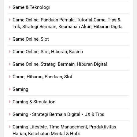
Game & Teknologi
Game Online, Panduan Pemula, Tutorial Game, Tips &
Trik, Strategi Bermain, Keamanan Akun, Hiburan Digita
Game Online, Slot
Game Online, Slot, Hiburan, Kasino
Game Online, Strategi Bermain, Hiburan Digital
Game, Hiburan, Panduan, Slot
Gaming
Gaming & Simulation
Gaming • Strategi Bermain Digital • UX & Tips
Gaming Lifestyle, Time Management, Produktivitas
Harian, Kesehatan Mental & Hobi