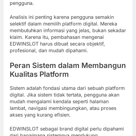
pengguna.
Analisis ini penting karena pengguna semakin
selektif dalam memilih platform digital. Mereka
membutuhkan informasi yang jelas, bukan sekadar
klaim. Karena itu, pembahasan mengenai
EDWINSLOT harus dibuat secara objektif,
profesional, dan mudah dipahami.
Peran Sistem dalam Membangun
Kualitas Platform
Sistem adalah fondasi utama dari sebuah platform
digital. Jika sistem tidak tertata, pengguna akan
mudah mengalami kendala seperti halaman
lambat, navigasi membingungkan, atau proses
akses yang kurang efisien.
EDWINSLOT sebagai brand digital perlu dipahami
dari bagaimana sistemnya mendukung