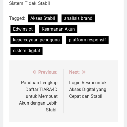
Sistem Tidak Stabil
Tagged:
Akses Stabil
analisis brand
Edwinslot
Keamanan Akun
kepercayaan pengguna
platform responsif
sistem digital
Previous:
Next:
Post
navigation
Panduan Lengkap
Login Resmi untuk
Daftar TIARA4D
Akses Digital yang
untuk Membuat
Cepat dan Stabil
Akun dengan Lebih
Stabil