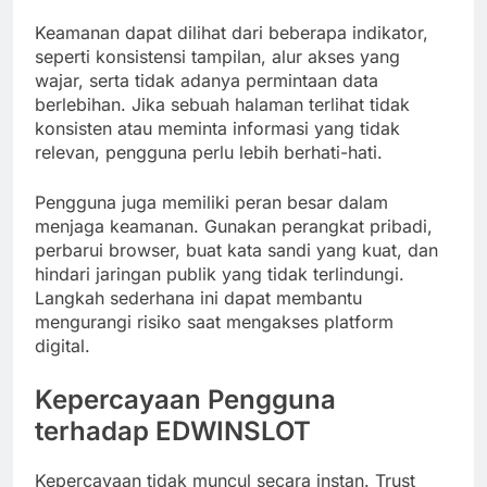
Keamanan dapat dilihat dari beberapa indikator,
seperti konsistensi tampilan, alur akses yang
wajar, serta tidak adanya permintaan data
berlebihan. Jika sebuah halaman terlihat tidak
konsisten atau meminta informasi yang tidak
relevan, pengguna perlu lebih berhati-hati.
Pengguna juga memiliki peran besar dalam
menjaga keamanan. Gunakan perangkat pribadi,
perbarui browser, buat kata sandi yang kuat, dan
hindari jaringan publik yang tidak terlindungi.
Langkah sederhana ini dapat membantu
mengurangi risiko saat mengakses platform
digital.
Kepercayaan Pengguna
terhadap EDWINSLOT
Kepercayaan tidak muncul secara instan. Trust