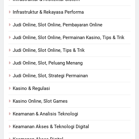
Infrastruktur & Rekayasa Performa
Judi Online, Slot Online, Pembayaran Online
Judi Online, Slot Online, Permainan Kasino, Tips & Trik
Judi Online, Slot Online, Tips & Trik
Judi Online, Slot, Peluang Menang
Judi Online, Slot, Strategi Permainan
Kasino & Regulasi
Kasino Online, Slot Games
Keamanan & Analisis Teknologi
Keamanan Akses & Teknologi Digital