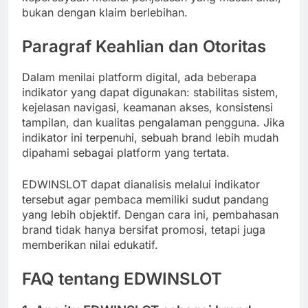
bukan dengan klaim berlebihan.
Paragraf Keahlian dan Otoritas
Dalam menilai platform digital, ada beberapa
indikator yang dapat digunakan: stabilitas sistem,
kejelasan navigasi, keamanan akses, konsistensi
tampilan, dan kualitas pengalaman pengguna. Jika
indikator ini terpenuhi, sebuah brand lebih mudah
dipahami sebagai platform yang tertata.
EDWINSLOT dapat dianalisis melalui indikator
tersebut agar pembaca memiliki sudut pandang
yang lebih objektif. Dengan cara ini, pembahasan
brand tidak hanya bersifat promosi, tetapi juga
memberikan nilai edukatif.
FAQ tentang EDWINSLOT