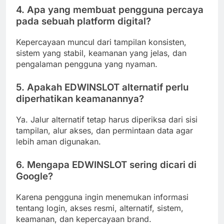
4. Apa yang membuat pengguna percaya
pada sebuah platform digital?
Kepercayaan muncul dari tampilan konsisten,
sistem yang stabil, keamanan yang jelas, dan
pengalaman pengguna yang nyaman.
5. Apakah EDWINSLOT alternatif perlu
diperhatikan keamanannya?
Ya. Jalur alternatif tetap harus diperiksa dari sisi
tampilan, alur akses, dan permintaan data agar
lebih aman digunakan.
6. Mengapa EDWINSLOT sering dicari di
Google?
Karena pengguna ingin menemukan informasi
tentang login, akses resmi, alternatif, sistem,
keamanan, dan kepercayaan brand.