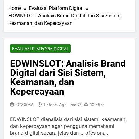
Home
Evaluasi Platform Digital
EDWINSLOT: Analisis Brand Digital dari Sisi Sistem,
Keamanan, dan Kepercayaan
EVALUASI PLATFORM DIGITAL
EDWINSLOT: Analisis Brand
Digital dari Sisi Sistem,
Keamanan, dan
Kepercayaan
0
0730086
1 Month Ago
10 Mins
EDWINSLOT dianalisis dari sisi sistem, keamanan,
dan kepercayaan agar pengguna memahami
brand digital secara jelas dan profesional.