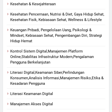
Kesehatan & Kesejahteraan
Kesehatan Pencernaan, Nutrisi & Diet, Gaya Hidup Sehat,
Kesehatan Fisik, Kebiasaan Sehat, Wellness & Lifestyle
Keuangan Pribadi, Pengelolaan Uang, Psikologi &
Mindset, Kebiasaan Sehat, Pengembangan Diri, Strategi
Hidup Hemat
Kontrol Sistem Digital,Manajemen Platform
Online,Stabilitas Infrastruktur Modern,Pengalaman
Pengguna Berkelanjutan
Literasi Digital,Keamanan Siber,Perlindungan
Konsumen,Analisis Informasi,Manajemen Risiko,Etika &
Kesadaran Pengguna
Literasi Keamanan Digital
Manajemen Akses Digital