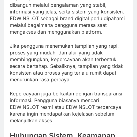
dibangun melalui pengalaman yang stabil,
informasi yang jelas, serta sistem yang konsisten.
EDWINSLOT sebagai brand digital perlu dipahami
melalui bagaimana pengguna merasa saat
mengakses dan menggunakan platform.
Jika pengguna menemukan tampilan yang rapi,
proses yang mudah, dan alur yang tidak
membingungkan, kepercayaan akan terbentuk
secara bertahap. Sebaliknya, tampilan yang tidak
konsisten atau proses yang terlalu rumit dapat
menurunkan rasa percaya.
Kepercayaan juga berkaitan dengan transparansi
informasi. Pengguna biasanya mencari
EDWINSLOT resmi atau EDWINSLOT terpercaya
karena ingin mendapatkan kejelasan sebelum
melanjutkan akses.
Hubungan Sistem, Keamanan,