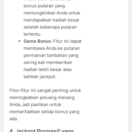
bonus putaran yang
memungkinkan Anda untuk
mendapatkan hadiah besar
setelah beberapa putaran
tertentu.
Game Bonus
: Fitur ini dapat
membawa Anda ke putaran
permainan tambahan yang
sering kali memberikan
hadiah lebih besar atau
bahkan jackpot.
Fitur-fitur ini sangat penting untuk
meningkatkan peluang menang
Anda, jadi pastikan untuk
memanfaatkan setiap bonus yang
ada.
4. Jackpot Progresif yang