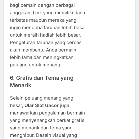
bagi pemain dengan berbagai
anggaran, baik yang memiliki dana
terbatas maupun mereka yang
ingin mencoba taruhan lebih besar
untuk meraih hadiah lebih besar.
Pengaturan taruhan yang cerdas
akan membantu Anda bermain
lebih lama dan meningkatkan
peluang untuk menang.
6. Grafis dan Tema yang
Menarik
Selain peluang menang yang
besar,
Ular Slot Gacor
juga
menawarkan pengalaman bermain
yang menyenangkan berkat grafis
yang menarik dan tema yang
menghibur. Desain visual yang