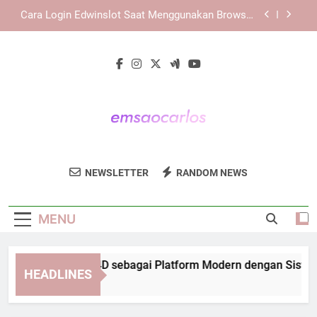
Skip
Panduan Memilih Permainan Digital dengan
to
Frekuensi Kemenangan Tinggi untuk Strategi
Jangka Panjang
content
Lebah4d yang Mengutamakan Stabilitas dan
Efisiensi Platform
Cara Reset Akun Pokemon787: Panduan Lengkap
untuk Pemain
Cara Login Edwinslot Saat Menggunakan Browser
Berbeda dengan Akses yang Aman dan Terarah
Panduan Memilih Permainan Digital dengan
Frekuensi Kemenangan Tinggi untuk Strategi
Emsa O' Carlos
Jangka Panjang
Nikmati Hidangan Autentik Di Emsa O’
Lebah4d yang Mengutamakan Stabilitas dan
NEWSLETTER
RANDOM NEWS
Efisiensi Platform
Carlos, Restoran Dengan Cita Rasa Khas
Yang Memanjakan Selera.
MENU
ngenal Lebah4D sebagai Platform Modern dengan Sistem Pra
HEADLINES
Months Ago