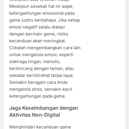
Meskipun sesekali hal ini wajar,
ketergantungan emosional pada
game justru berbahaya. Jika setiap
emosi negatif selalu diatasi
dengan bermain game, risiko
kecanduan akan meningkat.
Cobalah mengembangkan cara lain
untuk mengelola emosi, seperti
olahraga ringan, menulis,
berbincang dengan teman, atau
sekadar beristirahat tanpa layar.
Semakin beragam cara Anda
mengelola stres, semakin kecil
ketergantungan pada game.
Jaga Keseimbangan dengan
Aktivitas Non-Digital
Menghindari kecanduan game