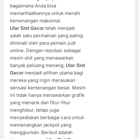
bagaimana Anda bisa
memanfaatkannya untuk meraih
kemenangan maksimal.
Ular Slot Gacor
telah menjadi
salah satu permainan yang paling
diminati oleh para pemain judi
online. Dengan reputasi sebagai
mesin slot yang menawarkan
banyak peluang menang,
Ular Slot
Gacor
menjadi pilihan utama bagi
mereka yang ingin merasakan
sensasi kemenangan besar. Mesin
ini tidak hanya menawarkan grafik
yang menarik dan fitur-fitur
menghibur, tetapi juga
menyediakan berbagai cara untuk
memenangkan jackpot yang
menggiurkan. Berikut adalah