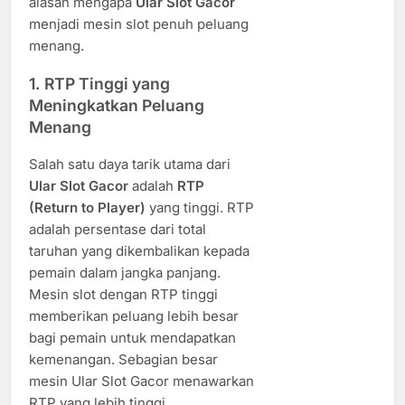
alasan mengapa
Ular Slot Gacor
menjadi mesin slot penuh peluang
menang.
1. RTP Tinggi yang
Meningkatkan Peluang
Menang
Salah satu daya tarik utama dari
Ular Slot Gacor
adalah
RTP
(Return to Player)
yang tinggi. RTP
adalah persentase dari total
taruhan yang dikembalikan kepada
pemain dalam jangka panjang.
Mesin slot dengan RTP tinggi
memberikan peluang lebih besar
bagi pemain untuk mendapatkan
kemenangan. Sebagian besar
mesin Ular Slot Gacor menawarkan
RTP yang lebih tinggi