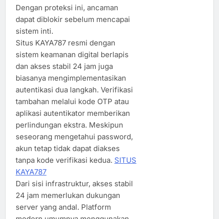
Dengan proteksi ini, ancaman
dapat diblokir sebelum mencapai
sistem inti.
Situs KAYA787 resmi dengan
sistem keamanan digital berlapis
dan akses stabil 24 jam juga
biasanya mengimplementasikan
autentikasi dua langkah. Verifikasi
tambahan melalui kode OTP atau
aplikasi autentikator memberikan
perlindungan ekstra. Meskipun
seseorang mengetahui password,
akun tetap tidak dapat diakses
tanpa kode verifikasi kedua.
SITUS
KAYA787
Dari sisi infrastruktur, akses stabil
24 jam memerlukan dukungan
server yang andal. Platform
modern umumnya menggunakan