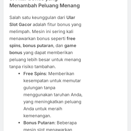
Menambah Peluang Menang
Salah satu keunggulan dari
Ular
Slot Gacor
adalah fitur bonus yang
melimpah. Mesin ini sering kali
menawarkan bonus seperti
free
spins
,
bonus putaran
, dan
game
bonus
yang dapat memberikan
peluang lebih besar untuk menang
tanpa risiko tambahan.
Free Spins
: Memberikan
kesempatan untuk memutar
gulungan tanpa
menggunakan taruhan Anda,
yang meningkatkan peluang
Anda untuk meraih
kemenangan.
Bonus Putaran
: Beberapa
mesin slot menawarkan