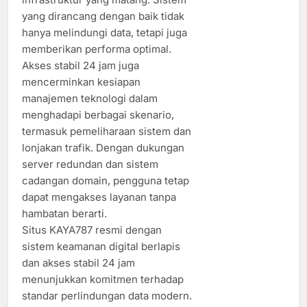
yang dirancang dengan baik tidak
hanya melindungi data, tetapi juga
memberikan performa optimal.
Akses stabil 24 jam juga
mencerminkan kesiapan
manajemen teknologi dalam
menghadapi berbagai skenario,
termasuk pemeliharaan sistem dan
lonjakan trafik. Dengan dukungan
server redundan dan sistem
cadangan domain, pengguna tetap
dapat mengakses layanan tanpa
hambatan berarti.
Situs KAYA787 resmi dengan
sistem keamanan digital berlapis
dan akses stabil 24 jam
menunjukkan komitmen terhadap
standar perlindungan data modern.