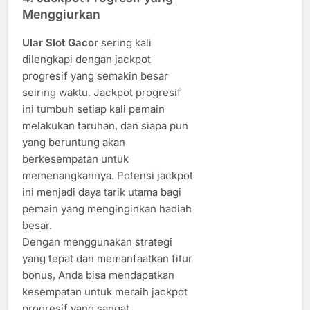
Menggiurkan
Ular Slot Gacor
sering kali
dilengkapi dengan jackpot
progresif yang semakin besar
seiring waktu. Jackpot progresif
ini tumbuh setiap kali pemain
melakukan taruhan, dan siapa pun
yang beruntung akan
berkesempatan untuk
memenangkannya. Potensi jackpot
ini menjadi daya tarik utama bagi
pemain yang menginginkan hadiah
besar.
Dengan menggunakan strategi
yang tepat dan memanfaatkan fitur
bonus, Anda bisa mendapatkan
kesempatan untuk meraih jackpot
progresif yang sangat