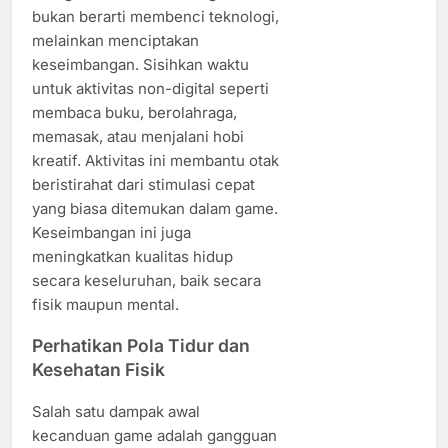
bukan berarti membenci teknologi,
melainkan menciptakan
keseimbangan. Sisihkan waktu
untuk aktivitas non-digital seperti
membaca buku, berolahraga,
memasak, atau menjalani hobi
kreatif. Aktivitas ini membantu otak
beristirahat dari stimulasi cepat
yang biasa ditemukan dalam game.
Keseimbangan ini juga
meningkatkan kualitas hidup
secara keseluruhan, baik secara
fisik maupun mental.
Perhatikan Pola Tidur dan
Kesehatan Fisik
Salah satu dampak awal
kecanduan game adalah gangguan