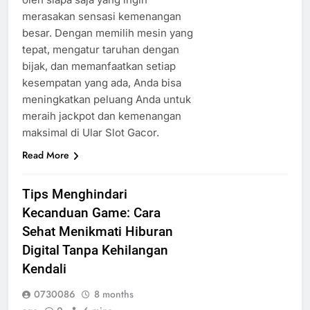
merasakan sensasi kemenangan
besar. Dengan memilih mesin yang
tepat, mengatur taruhan dengan
bijak, dan memanfaatkan setiap
kesempatan yang ada, Anda bisa
meningkatkan peluang Anda untuk
meraih jackpot dan kemenangan
maksimal di Ular Slot Gacor.
Read More
Tips Menghindari
Kecanduan Game: Cara
Sehat Menikmati Hiburan
Digital Tanpa Kehilangan
Kendali
0730086
8 months