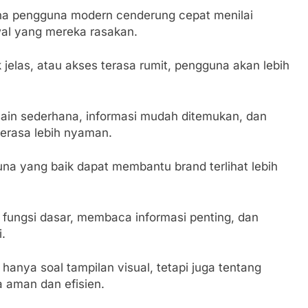
ena pengguna modern cenderung cepat menilai
wal yang mereka rasakan.
 jelas, atau akses terasa rumit, pengguna akan lebih
esain sederhana, informasi mudah ditemukan, dan
merasa lebih nyaman.
a yang baik dapat membantu brand terlihat lebih
ungsi dasar, membaca informasi penting, dan
.
hanya soal tampilan visual, tetapi juga tentang
 aman dan efisien.