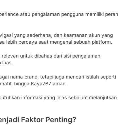
xperience atau pengalaman pengguna memiliki peran
 navigasi yang sederhana, dan keamanan akun yang
a lebih percaya saat mengenal sebuah platform.
relevan untuk dibahas dari sisi pengalaman
 luas.
i nama brand, tetapi juga mencari istilah seperti
rnatif, hingga Kaya787 aman.
tuhkan informasi yang jelas sebelum melanjutkan
jadi Faktor Penting?