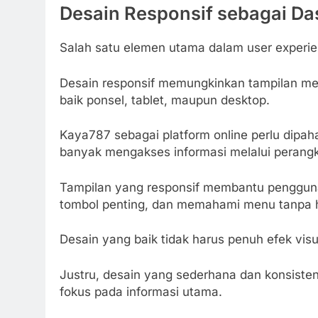
Desain Responsif sebagai D
Salah satu elemen utama dalam user experie
Desain responsif memungkinkan tampilan me
baik ponsel, tablet, maupun desktop.
Kaya787 sebagai platform online perlu dip
banyak mengakses informasi melalui perangk
Tampilan yang responsif membantu pengg
tombol penting, dan memahami menu tanpa ha
Desain yang baik tidak harus penuh efek visu
Justru, desain yang sederhana dan konsisten
fokus pada informasi utama.