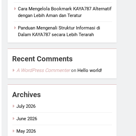
Cara Mengelola Bookmark KAYA787 Alternatif
dengan Lebih Aman dan Teratur
Panduan Mengenali Struktur Informasi di
Dalam KAYA787 secara Lebih Terarah
Recent Comments
A WordPress Commenter
on
Hello world!
Archives
July 2026
June 2026
May 2026