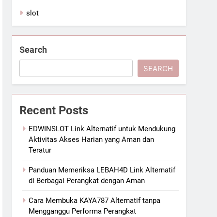
slot
Search
SEARCH
Recent Posts
EDWINSLOT Link Alternatif untuk Mendukung
Aktivitas Akses Harian yang Aman dan
Teratur
Panduan Memeriksa LEBAH4D Link Alternatif
di Berbagai Perangkat dengan Aman
Cara Membuka KAYA787 Alternatif tanpa
Mengganggu Performa Perangkat