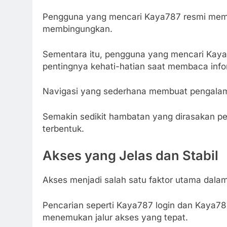
Pengguna yang mencari Kaya787 resmi membu
membingungkan.
Sementara itu, pengguna yang mencari Kay
pentingnya kehati-hatian saat membaca info
Navigasi yang sederhana membuat pengalaman
Semakin sedikit hambatan yang dirasakan pe
terbentuk.
Akses yang Jelas dan Stabil
Akses menjadi salah satu faktor utama dala
Pencarian seperti Kaya787 login dan Kaya78
menemukan jalur akses yang tepat.