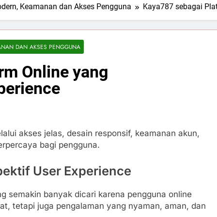
 Modern, Keamanan dan Akses Pengguna
Kaya787 sebagai Pla
AMANAN DAN AKSES PENGGUNA
rm Online yang
perience
ui akses jelas, desain responsif, keamanan akun,
erpercaya bagi pengguna.
ektif User Experience
ng semakin banyak dicari karena pengguna online
pat, tetapi juga pengalaman yang nyaman, aman, dan