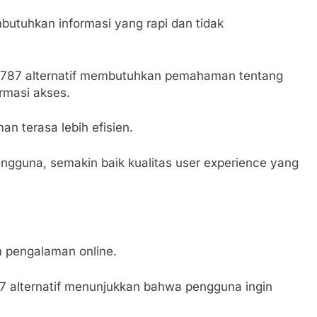
tuhkan informasi yang rapi dan tidak
a787 alternatif membutuhkan pemahaman tentang
rmasi akses.
 terasa lebih efisien.
ngguna, semakin baik kualitas user experience yang
m pengalaman online.
7 alternatif menunjukkan bahwa pengguna ingin