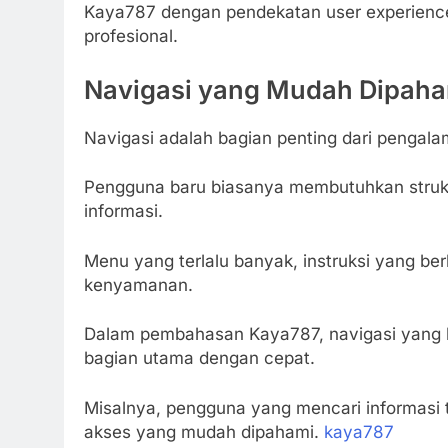
Kaya787 dengan pendekatan user experience 
profesional.
Navigasi yang Mudah Dipaha
Navigasi adalah bagian penting dari pengal
Pengguna baru biasanya membutuhkan struktu
informasi.
Menu yang terlalu banyak, instruksi yang ber
kenyamanan.
Dalam pembahasan Kaya787, navigasi yang
bagian utama dengan cepat.
Misalnya, pengguna yang mencari informasi
akses yang mudah dipahami.
kaya787