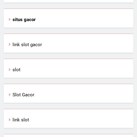
situs gacor
link slot gacor
slot
Slot Gacor
link slot