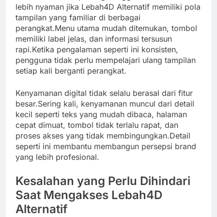
lebih nyaman jika Lebah4D Alternatif memiliki pola
tampilan yang familiar di berbagai
perangkat.Menu utama mudah ditemukan, tombol
memiliki label jelas, dan informasi tersusun
rapi.Ketika pengalaman seperti ini konsisten,
pengguna tidak perlu mempelajari ulang tampilan
setiap kali berganti perangkat.
Kenyamanan digital tidak selalu berasal dari fitur
besar.Sering kali, kenyamanan muncul dari detail
kecil seperti teks yang mudah dibaca, halaman
cepat dimuat, tombol tidak terlalu rapat, dan
proses akses yang tidak membingungkan.Detail
seperti ini membantu membangun persepsi brand
yang lebih profesional.
Kesalahan yang Perlu Dihindari
Saat Mengakses Lebah4D
Alternatif