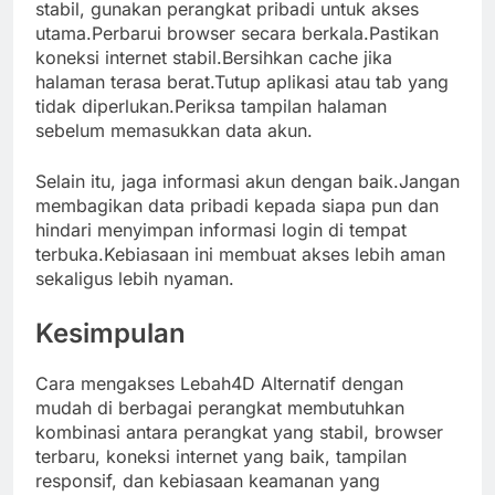
stabil, gunakan perangkat pribadi untuk akses
utama.Perbarui browser secara berkala.Pastikan
koneksi internet stabil.Bersihkan cache jika
halaman terasa berat.Tutup aplikasi atau tab yang
tidak diperlukan.Periksa tampilan halaman
sebelum memasukkan data akun.
Selain itu, jaga informasi akun dengan baik.Jangan
membagikan data pribadi kepada siapa pun dan
hindari menyimpan informasi login di tempat
terbuka.Kebiasaan ini membuat akses lebih aman
sekaligus lebih nyaman.
Kesimpulan
Cara mengakses Lebah4D Alternatif dengan
mudah di berbagai perangkat membutuhkan
kombinasi antara perangkat yang stabil, browser
terbaru, koneksi internet yang baik, tampilan
responsif, dan kebiasaan keamanan yang