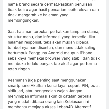
nama brand secara cermat.Pastikan penulisan
tidak keliru agar hasil pencarian lebih relevan dan
tidak mengarah ke halaman yang
membingungkan.
Saat halaman terbuka, perhatikan tampilan utama,
struktur menu, dan informasi yang tersedia.Jika
halaman responsif, teks akan mudah dibaca,
tombol nyaman disentuh, dan menu tidak saling
bertumpuk.Pengguna Android maupun iPhone
sebaiknya memakai browser yang stabil dan tidak
membuka terlalu banyak tab aktif agar performa
tetap ringan.
Keamanan juga penting saat menggunakan
smartphone.Aktifkan kunci layar seperti PIN, pola,
sidik jari, atau pengenalan wajah.Jangan
menyimpan informasi akun di catatan terbuka
yang mudah dibaca orang lain.Kebiasaan ini
membantu menjaga akses Lebah4D Alternatif