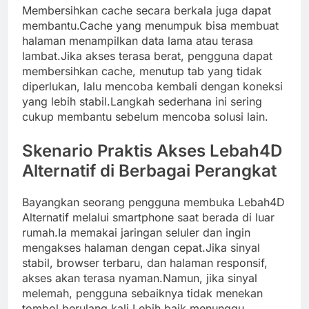
Membersihkan cache secara berkala juga dapat
membantu.Cache yang menumpuk bisa membuat
halaman menampilkan data lama atau terasa
lambat.Jika akses terasa berat, pengguna dapat
membersihkan cache, menutup tab yang tidak
diperlukan, lalu mencoba kembali dengan koneksi
yang lebih stabil.Langkah sederhana ini sering
cukup membantu sebelum mencoba solusi lain.
Skenario Praktis Akses Lebah4D
Alternatif di Berbagai Perangkat
Bayangkan seorang pengguna membuka Lebah4D
Alternatif melalui smartphone saat berada di luar
rumah.Ia memakai jaringan seluler dan ingin
mengakses halaman dengan cepat.Jika sinyal
stabil, browser terbaru, dan halaman responsif,
akses akan terasa nyaman.Namun, jika sinyal
melemah, pengguna sebaiknya tidak menekan
tombol berulang kali.Lebih baik menunggu