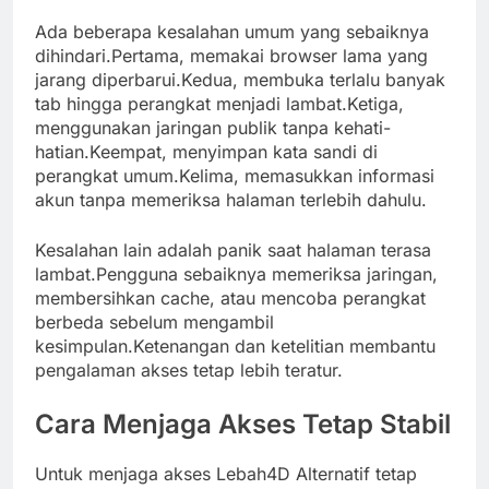
Ada beberapa kesalahan umum yang sebaiknya
dihindari.Pertama, memakai browser lama yang
jarang diperbarui.Kedua, membuka terlalu banyak
tab hingga perangkat menjadi lambat.Ketiga,
menggunakan jaringan publik tanpa kehati-
hatian.Keempat, menyimpan kata sandi di
perangkat umum.Kelima, memasukkan informasi
akun tanpa memeriksa halaman terlebih dahulu.
Kesalahan lain adalah panik saat halaman terasa
lambat.Pengguna sebaiknya memeriksa jaringan,
membersihkan cache, atau mencoba perangkat
berbeda sebelum mengambil
kesimpulan.Ketenangan dan ketelitian membantu
pengalaman akses tetap lebih teratur.
Cara Menjaga Akses Tetap Stabil
Untuk menjaga akses Lebah4D Alternatif tetap