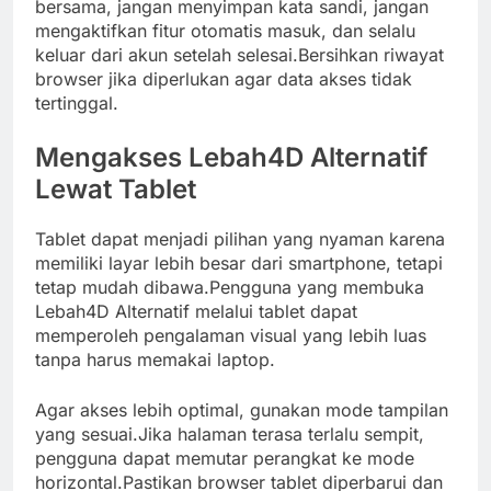
bersama, jangan menyimpan kata sandi, jangan
mengaktifkan fitur otomatis masuk, dan selalu
keluar dari akun setelah selesai.Bersihkan riwayat
browser jika diperlukan agar data akses tidak
tertinggal.
Mengakses Lebah4D Alternatif
Lewat Tablet
Tablet dapat menjadi pilihan yang nyaman karena
memiliki layar lebih besar dari smartphone, tetapi
tetap mudah dibawa.Pengguna yang membuka
Lebah4D Alternatif melalui tablet dapat
memperoleh pengalaman visual yang lebih luas
tanpa harus memakai laptop.
Agar akses lebih optimal, gunakan mode tampilan
yang sesuai.Jika halaman terasa terlalu sempit,
pengguna dapat memutar perangkat ke mode
horizontal.Pastikan browser tablet diperbarui dan