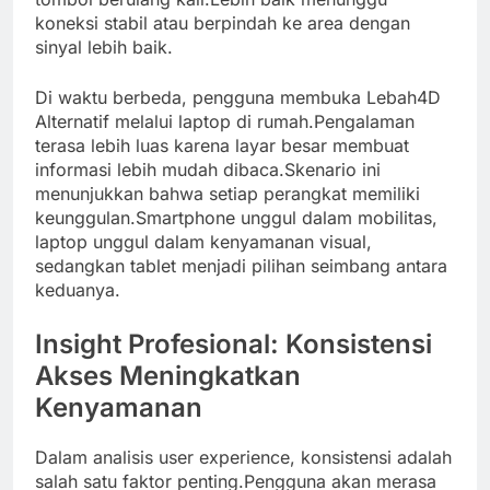
koneksi stabil atau berpindah ke area dengan
sinyal lebih baik.
Di waktu berbeda, pengguna membuka Lebah4D
Alternatif melalui laptop di rumah.Pengalaman
terasa lebih luas karena layar besar membuat
informasi lebih mudah dibaca.Skenario ini
menunjukkan bahwa setiap perangkat memiliki
keunggulan.Smartphone unggul dalam mobilitas,
laptop unggul dalam kenyamanan visual,
sedangkan tablet menjadi pilihan seimbang antara
keduanya.
Insight Profesional: Konsistensi
Akses Meningkatkan
Kenyamanan
Dalam analisis user experience, konsistensi adalah
salah satu faktor penting.Pengguna akan merasa