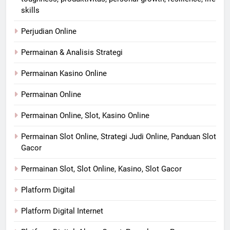
skills
Perjudian Online
Permainan & Analisis Strategi
Permainan Kasino Online
Permainan Online
Permainan Online, Slot, Kasino Online
Permainan Slot Online, Strategi Judi Online, Panduan Slot
Gacor
Permainan Slot, Slot Online, Kasino, Slot Gacor
Platform Digital
Platform Digital Internet