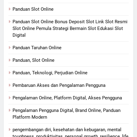
Panduan Slot Online
Panduan Slot Online Bonus Deposit Slot Link Slot Resmi
Slot Online Pemula Strategi Bermain Slot Edukasi Slot
Digital
Panduan Taruhan Online
Panduan, Slot Online
Panduan, Teknologi, Perjudian Online
Pembaruan Akses dan Pengalaman Pengguna
Pengalaman Online, Platform Digital, Akses Pengguna
Pengalaman Pengguna Digital, Brand Online, Panduan
Platform Modern
pengembangan diri, kesehatan dan kebugaran, mental
toughness, produktivitas, personal growth, resilience, life