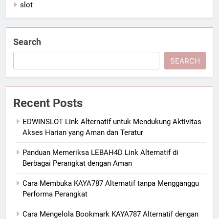
slot
Search
SEARCH
Recent Posts
EDWINSLOT Link Alternatif untuk Mendukung Aktivitas
Akses Harian yang Aman dan Teratur
Panduan Memeriksa LEBAH4D Link Alternatif di
Berbagai Perangkat dengan Aman
Cara Membuka KAYA787 Alternatif tanpa Mengganggu
Performa Perangkat
Cara Mengelola Bookmark KAYA787 Alternatif dengan