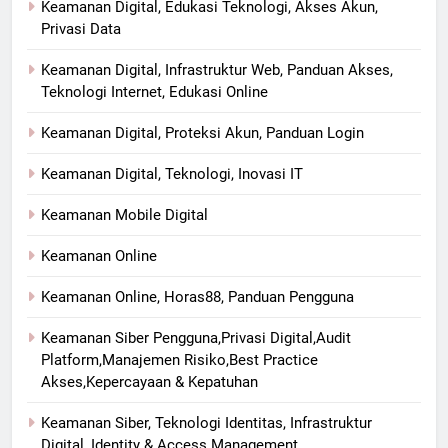
Keamanan Digital, Edukasi Teknologi, Akses Akun,
Privasi Data
Keamanan Digital, Infrastruktur Web, Panduan Akses,
Teknologi Internet, Edukasi Online
Keamanan Digital, Proteksi Akun, Panduan Login
Keamanan Digital, Teknologi, Inovasi IT
Keamanan Mobile Digital
Keamanan Online
Keamanan Online, Horas88, Panduan Pengguna
Keamanan Siber Pengguna,Privasi Digital,Audit
Platform,Manajemen Risiko,Best Practice
Akses,Kepercayaan & Kepatuhan
Keamanan Siber, Teknologi Identitas, Infrastruktur
Digital, Identity & Access Management