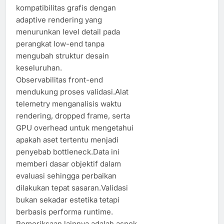
kompatibilitas grafis dengan
adaptive rendering yang
menurunkan level detail pada
perangkat low-end tanpa
mengubah struktur desain
keseluruhan.
Observabilitas front-end
mendukung proses validasi.Alat
telemetry menganalisis waktu
rendering, dropped frame, serta
GPU overhead untuk mengetahui
apakah aset tertentu menjadi
penyebab bottleneck.Data ini
memberi dasar objektif dalam
evaluasi sehingga perbaikan
dilakukan tepat sasaran.Validasi
bukan sekadar estetika tetapi
berbasis performa runtime.
Pemeriksaan lainnya adalah aspek