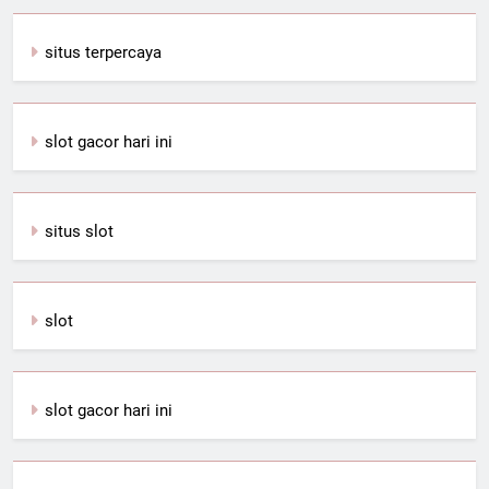
situs terpercaya
slot gacor hari ini
situs slot
slot
slot gacor hari ini