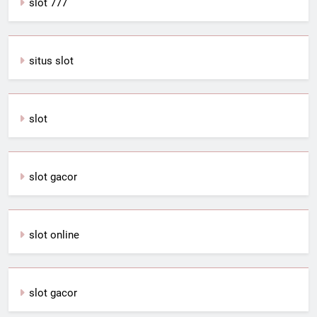
slot 777
situs slot
slot
slot gacor
slot online
slot gacor