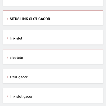
SITUS LINK SLOT GACOR
link slot
slot toto
situs gacor
link slot gacor