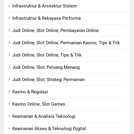
Infrastruktur & Arsitektur Sistem
Infrastruktur & Rekayasa Performa
Judi Online, Slot Online, Pembayaran Online
Judi Online, Slot Online, Permainan Kasino, Tips & Trik
Judi Online, Slot Online, Tips & Trik
Judi Online, Slot, Peluang Menang
Judi Online, Slot, Strategi Permainan
Kasino & Regulasi
Kasino Online, Slot Games
Keamanan & Analisis Teknologi
Keamanan Akses & Teknologi Digital