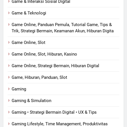
Game & Interaksi Sosial Digital
Game & Teknologi
Game Online, Panduan Pemula, Tutorial Game, Tips &
Trik, Strategi Bermain, Keamanan Akun, Hiburan Digita
Game Online, Slot
Game Online, Slot, Hiburan, Kasino
Game Online, Strategi Bermain, Hiburan Digital
Game, Hiburan, Panduan, Slot
Gaming
Gaming & Simulation
Gaming • Strategi Bermain Digital • UX & Tips
Gaming Lifestyle, Time Management, Produktivitas