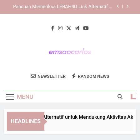
Skip
Cara Membuka KAYA787 Alternatif tanpa
to
Mengganggu Performa Perangkat
content
Cara Mengelola Bookmark KAYA787 Alternatif
dengan Lebih Aman dan Teratur
EDWINSLOT Link Alternatif untuk Mendukung
Aktivitas Akses Harian yang Aman dan Teratur
Panduan Memeriksa LEBAH4D Link Alternatif di
Berbagai Perangkat dengan Aman
Cara Membuka KAYA787 Alternatif tanpa
Mengganggu Performa Perangkat
Emsa O' Carlos
Nikmati Hidangan Autentik Di Emsa O’
Cara Mengelola Bookmark KAYA787 Alternatif
NEWSLETTER
RANDOM NEWS
dengan Lebih Aman dan Teratur
Carlos, Restoran Dengan Cita Rasa Khas
Yang Memanjakan Selera.
MENU
WINSLOT Link Alternatif untuk Mendukung Aktivitas Akses Ha
HEADLINES
Weeks Ago