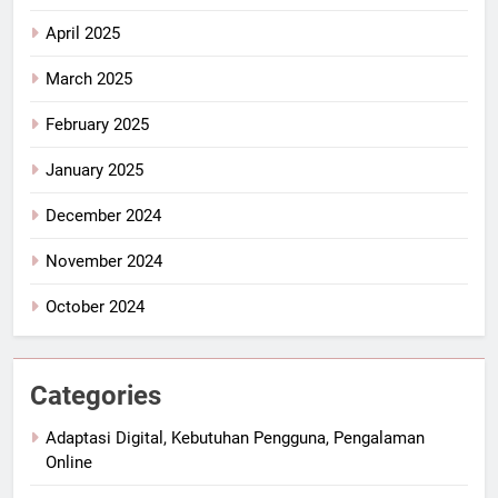
April 2025
March 2025
February 2025
January 2025
December 2024
November 2024
October 2024
Categories
Adaptasi Digital, Kebutuhan Pengguna, Pengalaman
Online