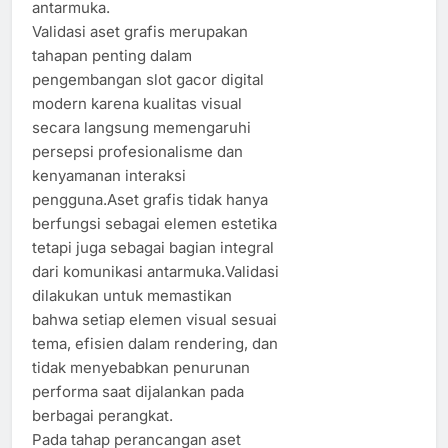
antarmuka.
Validasi aset grafis merupakan
tahapan penting dalam
pengembangan slot gacor digital
modern karena kualitas visual
secara langsung memengaruhi
persepsi profesionalisme dan
kenyamanan interaksi
pengguna.Aset grafis tidak hanya
berfungsi sebagai elemen estetika
tetapi juga sebagai bagian integral
dari komunikasi antarmuka.Validasi
dilakukan untuk memastikan
bahwa setiap elemen visual sesuai
tema, efisien dalam rendering, dan
tidak menyebabkan penurunan
performa saat dijalankan pada
berbagai perangkat.
Pada tahap perancangan aset