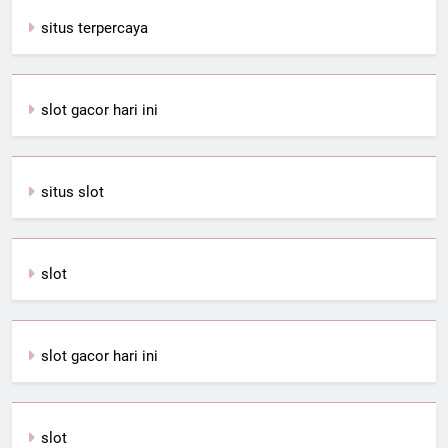
situs terpercaya
slot gacor hari ini
situs slot
slot
slot gacor hari ini
slot