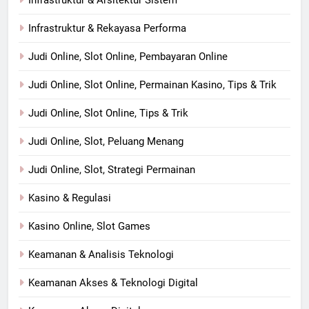
Infrastruktur & Arsitektur Sistem
Infrastruktur & Rekayasa Performa
Judi Online, Slot Online, Pembayaran Online
Judi Online, Slot Online, Permainan Kasino, Tips & Trik
Judi Online, Slot Online, Tips & Trik
Judi Online, Slot, Peluang Menang
Judi Online, Slot, Strategi Permainan
Kasino & Regulasi
Kasino Online, Slot Games
Keamanan & Analisis Teknologi
Keamanan Akses & Teknologi Digital