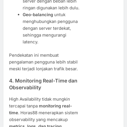
server dengan beban lebih
ringan digunakan lebih dulu.
Geo-balancing
untuk
menghubungkan pengguna
dengan server terdekat,
sehingga mengurangi
latency.
Pendekatan ini membuat
pengalaman pengguna lebih stabil
meski terjadi lonjakan trafik besar.
4. Monitoring Real-Time dan
Observability
High Availability tidak mungkin
tercapai tanpa
monitoring real-
time
. Horas88 menerapkan sistem
observability yang mencakup
metrics, logs, dan tracing
.