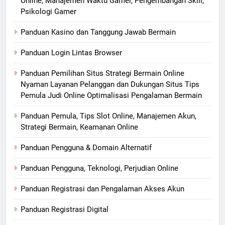
Online, Manajemen Waktu Gamer, Pengembangan Skill,
Psikologi Gamer
Panduan Kasino dan Tanggung Jawab Bermain
Panduan Login Lintas Browser
Panduan Pemilihan Situs Strategi Bermain Online
Nyaman Layanan Pelanggan dan Dukungan Situs Tips
Pemula Judi Online Optimalisasi Pengalaman Bermain
Panduan Pemula, Tips Slot Online, Manajemen Akun,
Strategi Bermain, Keamanan Online
Panduan Pengguna & Domain Alternatif
Panduan Pengguna, Teknologi, Perjudian Online
Panduan Registrasi dan Pengalaman Akses Akun
Panduan Registrasi Digital