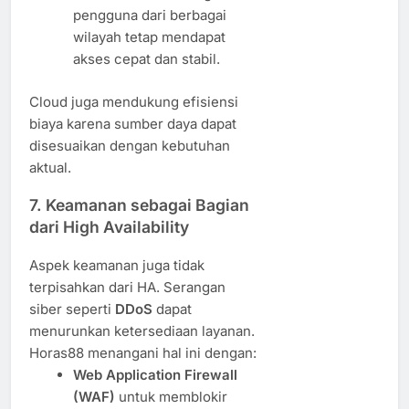
pengguna dari berbagai
wilayah tetap mendapat
akses cepat dan stabil.
Cloud juga mendukung efisiensi
biaya karena sumber daya dapat
disesuaikan dengan kebutuhan
aktual.
7. Keamanan sebagai Bagian
dari High Availability
Aspek keamanan juga tidak
terpisahkan dari HA. Serangan
siber seperti
DDoS
dapat
menurunkan ketersediaan layanan.
Horas88 menangani hal ini dengan:
Web Application Firewall
(WAF)
untuk memblokir