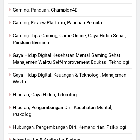
Gaming, Panduan, Champion4D
Gaming, Review Platform, Panduan Pemula
Gaming, Tips Gaming, Game Online, Gaya Hidup Sehat,
Panduan Bermain
Gaya Hidup Digital Kesehatan Mental Gaming Sehat
Manajemen Waktu Self-Improvement Edukasi Teknologi
Gaya Hidup Digital, Keuangan & Teknologi, Manajemen
Waktu
Hiburan, Gaya Hidup, Teknologi
Hiburan, Pengembangan Diri, Kesehatan Mental,
Psikologi
Hubungan, Pengembangan Diri, Kemandirian, Psikologi