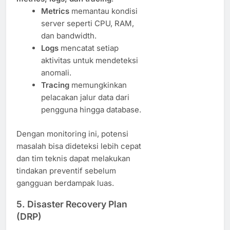
Metrics
memantau kondisi
server seperti CPU, RAM,
dan bandwidth.
Logs
mencatat setiap
aktivitas untuk mendeteksi
anomali.
Tracing
memungkinkan
pelacakan jalur data dari
pengguna hingga database.
Dengan monitoring ini, potensi
masalah bisa dideteksi lebih cepat
dan tim teknis dapat melakukan
tindakan preventif sebelum
gangguan berdampak luas.
5. Disaster Recovery Plan
(DRP)