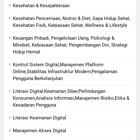
Kesehatan & Kesejahteraan
Kesehatan Pencernaan, Nutrisi & Diet, Gaya Hidup Sehat,
Kesehatan Fisik, Kebiasaan Sehat, Wellness & Lifestyle
Keuangan Pribadi, Pengelolaan Uang, Psikologi &
Mindset, Kebiasaan Sehat, Pengembangan Diri, Strategi
Hidup Hemat
Kontrol Sistem Digital,Manajemen Platform
Online,Stabilitas Infrastruktur Modern,Pengalaman
Pengguna Berkelanjutan
Literasi Digital,Keamanan Siber,Perlindungan
Konsumen,Analisis Informasi,Manajemen Risiko,Etika &
Kesadaran Pengguna
Literasi Keamanan Digital
Manajemen Akses Digital