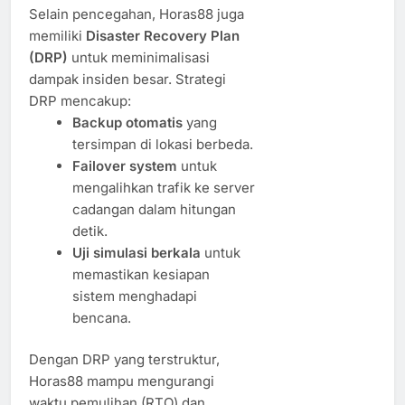
Selain pencegahan, Horas88 juga
memiliki
Disaster Recovery Plan
(DRP)
untuk meminimalisasi
dampak insiden besar. Strategi
DRP mencakup:
Backup otomatis
yang
tersimpan di lokasi berbeda.
Failover system
untuk
mengalihkan trafik ke server
cadangan dalam hitungan
detik.
Uji simulasi berkala
untuk
memastikan kesiapan
sistem menghadapi
bencana.
Dengan DRP yang terstruktur,
Horas88 mampu mengurangi
waktu pemulihan (RTO) dan