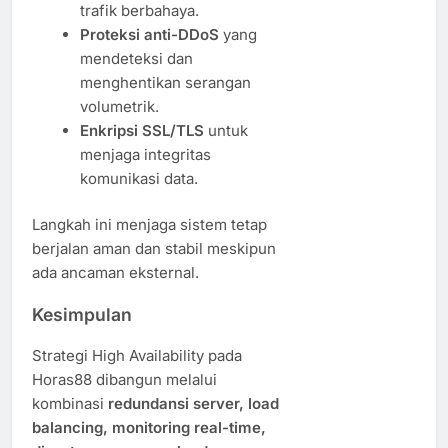
trafik berbahaya.
Proteksi anti-DDoS
yang
mendeteksi dan
menghentikan serangan
volumetrik.
Enkripsi SSL/TLS
untuk
menjaga integritas
komunikasi data.
Langkah ini menjaga sistem tetap
berjalan aman dan stabil meskipun
ada ancaman eksternal.
Kesimpulan
Strategi High Availability pada
Horas88 dibangun melalui
kombinasi
redundansi server, load
balancing, monitoring real-time,