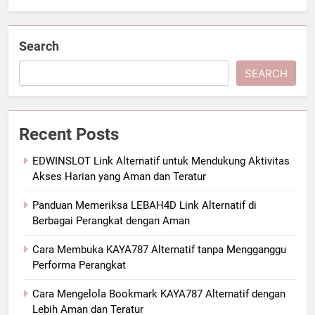
Search
SEARCH
Recent Posts
EDWINSLOT Link Alternatif untuk Mendukung Aktivitas
Akses Harian yang Aman dan Teratur
Panduan Memeriksa LEBAH4D Link Alternatif di
Berbagai Perangkat dengan Aman
Cara Membuka KAYA787 Alternatif tanpa Mengganggu
Performa Perangkat
Cara Mengelola Bookmark KAYA787 Alternatif dengan
Lebih Aman dan Teratur