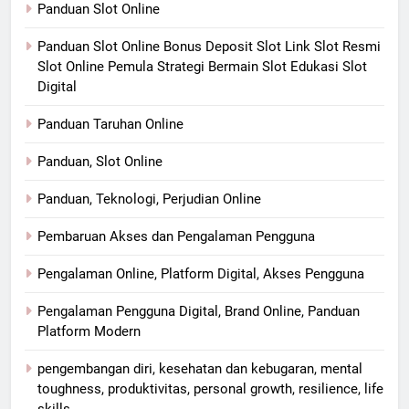
Panduan Slot Online
Panduan Slot Online Bonus Deposit Slot Link Slot Resmi
Slot Online Pemula Strategi Bermain Slot Edukasi Slot
Digital
Panduan Taruhan Online
Panduan, Slot Online
Panduan, Teknologi, Perjudian Online
Pembaruan Akses dan Pengalaman Pengguna
Pengalaman Online, Platform Digital, Akses Pengguna
Pengalaman Pengguna Digital, Brand Online, Panduan
Platform Modern
pengembangan diri, kesehatan dan kebugaran, mental
toughness, produktivitas, personal growth, resilience, life