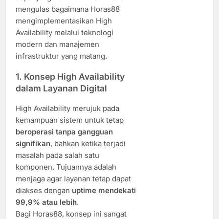
mengulas bagaimana Horas88
mengimplementasikan High
Availability melalui teknologi
modern dan manajemen
infrastruktur yang matang.
1. Konsep High Availability
dalam Layanan Digital
High Availability merujuk pada
kemampuan sistem untuk tetap
beroperasi tanpa gangguan
signifikan
, bahkan ketika terjadi
masalah pada salah satu
komponen. Tujuannya adalah
menjaga agar layanan tetap dapat
diakses dengan
uptime mendekati
99,9% atau lebih
.
Bagi Horas88, konsep ini sangat