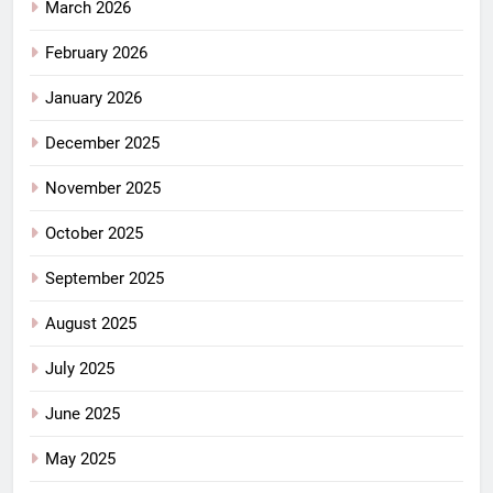
March 2026
February 2026
January 2026
December 2025
November 2025
October 2025
September 2025
August 2025
July 2025
June 2025
May 2025