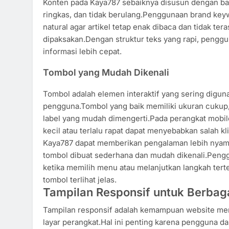
Konten pada Kaya787 sebaiknya disusun dengan bah
ringkas, dan tidak berulang.Penggunaan brand key
natural agar artikel tetap enak dibaca dan tidak tera
dipaksakan.Dengan struktur teks yang rapi, peng
informasi lebih cepat.
Tombol yang Mudah Dikenali
Tombol adalah elemen interaktif yang sering digun
pengguna.Tombol yang baik memiliki ukuran cukup, 
label yang mudah dimengerti.Pada perangkat mobile
kecil atau terlalu rapat dapat menyebabkan salah kli
Kaya787 dapat memberikan pengalaman lebih nyam
tombol dibuat sederhana dan mudah dikenali.Pengg
ketika memilih menu atau melanjutkan langkah tert
tombol terlihat jelas.
Tampilan Responsif untuk Berbag
Tampilan responsif adalah kemampuan website me
layar perangkat.Hal ini penting karena pengguna 