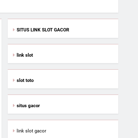
SITUS LINK SLOT GACOR
link slot
slot toto
situs gacor
link slot gacor