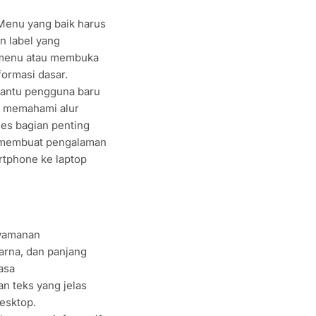
Menu yang baik harus
n label yang
p menu atau membuka
ormasi dasar.
bantu pengguna baru
t memahami alur
es bagian penting
a membuat pengalaman
rtphone ke laptop
nyamanan
arna, dan panjang
asa
 teks yang jelas
desktop.