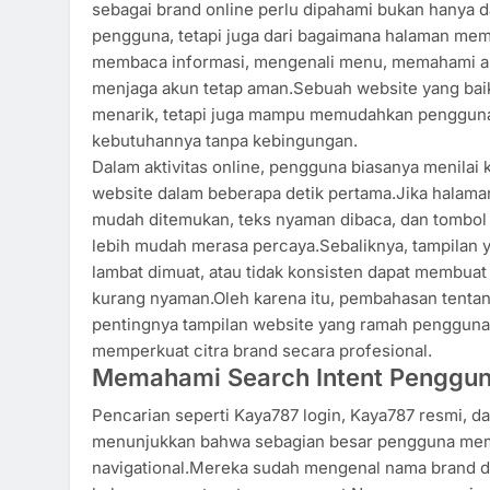
sebagai brand online perlu dipahami bukan hanya d
pengguna, tetapi juga dari bagaimana halaman m
membaca informasi, mengenali menu, memahami al
menjaga akun tetap aman.Sebuah website yang baik 
menarik, tetapi juga mampu memudahkan penggun
kebutuhannya tanpa kebingungan.
Dalam aktivitas online, pengguna biasanya menilai 
website dalam beberapa detik pertama.Jika halaman
mudah ditemukan, teks nyaman dibaca, dan tombol 
lebih mudah merasa percaya.Sebaliknya, tampilan ya
lambat dimuat, atau tidak konsisten dapat membua
kurang nyaman.Oleh karena itu, pembahasan tenta
pentingnya tampilan website yang ramah pengguna
memperkuat citra brand secara profesional.
Memahami Search Intent Penggu
Pencarian seperti Kaya787 login, Kaya787 resmi, da
menunjukkan bahwa sebagian besar pengguna memil
navigational.Mereka sudah mengenal nama brand 