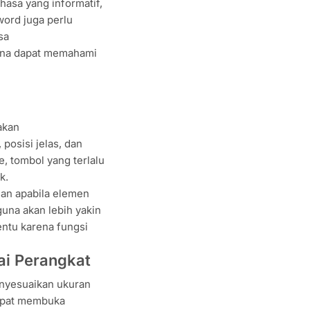
asa yang informatif,
word juga perlu
sa
guna dapat memahami
akan
posisi jelas, dan
, tombol yang terlalu
k.
an apabila elemen
una akan lebih yakin
entu karena fungsi
ai Perangkat
nyesuaikan ukuran
dapat membuka