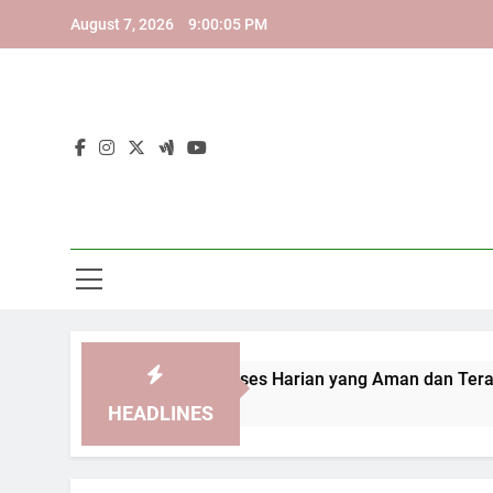
Skip
August 7, 2026
9:00:06 PM
to
content
Ems
Nikmati H
ndukung Aktivitas Akses Harian yang Aman dan Teratur
HEADLINES