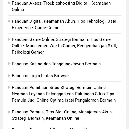
Panduan Akses, Troubleshooting Digital, Keamanan
Online
Panduan Digital, Keamanan Akun, Tips Teknologi, User
Experience, Game Online
Panduan Game Online, Strategi Bermain, Tips Game
Online, Manajemen Waktu Gamer, Pengembangan Skill,
Psikologi Gamer
Panduan Kasino dan Tanggung Jawab Bermain
Panduan Login Lintas Browser
Panduan Pemilihan Situs Strategi Bermain Online
Nyaman Layanan Pelanggan dan Dukungan Situs Tips
Pemula Judi Online Optimalisasi Pengalaman Bermain
Panduan Pemula, Tips Slot Online, Manajemen Akun,
Strategi Bermain, Keamanan Online