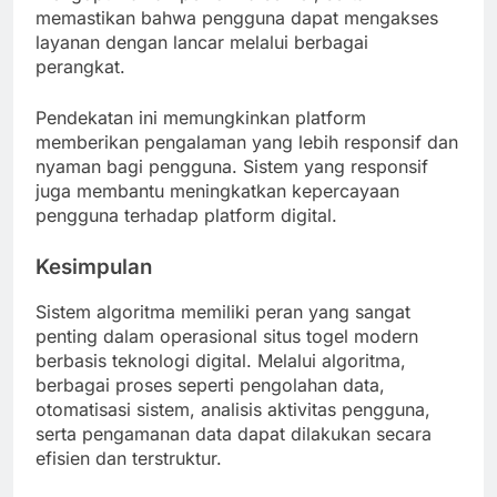
memastikan bahwa pengguna dapat mengakses
layanan dengan lancar melalui berbagai
perangkat.
Pendekatan ini memungkinkan platform
memberikan pengalaman yang lebih responsif dan
nyaman bagi pengguna. Sistem yang responsif
juga membantu meningkatkan kepercayaan
pengguna terhadap platform digital.
Kesimpulan
Sistem algoritma memiliki peran yang sangat
penting dalam operasional situs togel modern
berbasis teknologi digital. Melalui algoritma,
berbagai proses seperti pengolahan data,
otomatisasi sistem, analisis aktivitas pengguna,
serta pengamanan data dapat dilakukan secara
efisien dan terstruktur.