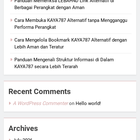
Panduan Memeriksa LEBAH4D Link Alternatif di
Berbagai Perangkat dengan Aman
Cara Membuka KAYA787 Alternatif tanpa Mengganggu
Performa Perangkat
Cara Mengelola Bookmark KAYA787 Alternatif dengan
Lebih Aman dan Teratur
Panduan Mengenali Struktur Informasi di Dalam
KAYA787 secara Lebih Terarah
Recent Comments
A WordPress Commenter
on
Hello world!
Archives