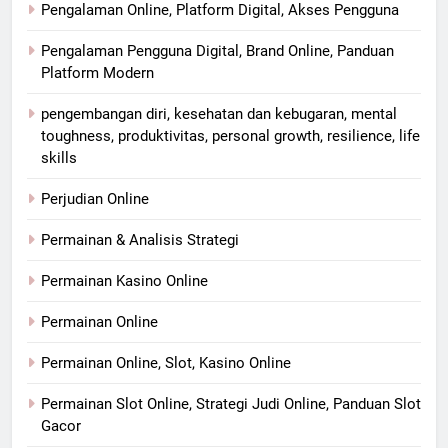
Pengalaman Online, Platform Digital, Akses Pengguna
Pengalaman Pengguna Digital, Brand Online, Panduan
Platform Modern
pengembangan diri, kesehatan dan kebugaran, mental
toughness, produktivitas, personal growth, resilience, life
skills
Perjudian Online
Permainan & Analisis Strategi
Permainan Kasino Online
Permainan Online
Permainan Online, Slot, Kasino Online
Permainan Slot Online, Strategi Judi Online, Panduan Slot
Gacor