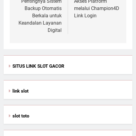
Pentingnya Sistem
Akses Platform
Backup Otomatis
melalui Champion4D
Berkala untuk
Link Login
Keandalan Layanan
Digital
SITUS LINK SLOT GACOR
link slot
slot toto