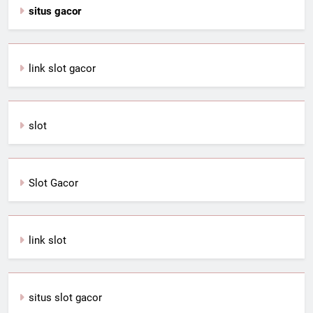
situs gacor
link slot gacor
slot
Slot Gacor
link slot
situs slot gacor