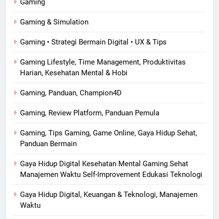
Gaming
Gaming & Simulation
Gaming • Strategi Bermain Digital • UX & Tips
Gaming Lifestyle, Time Management, Produktivitas
Harian, Kesehatan Mental & Hobi
Gaming, Panduan, Champion4D
Gaming, Review Platform, Panduan Pemula
Gaming, Tips Gaming, Game Online, Gaya Hidup Sehat,
Panduan Bermain
Gaya Hidup Digital Kesehatan Mental Gaming Sehat
Manajemen Waktu Self-Improvement Edukasi Teknologi
Gaya Hidup Digital, Keuangan & Teknologi, Manajemen
Waktu