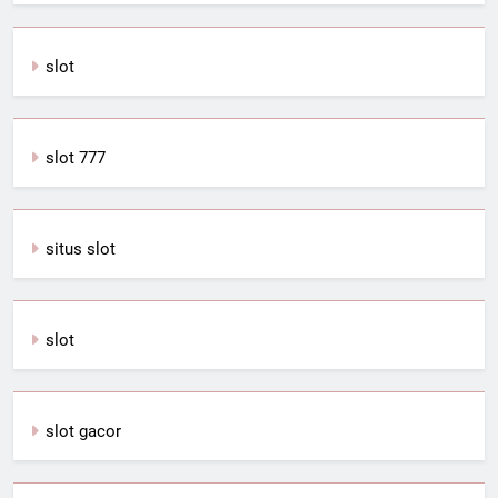
slot
slot 777
situs slot
slot
slot gacor