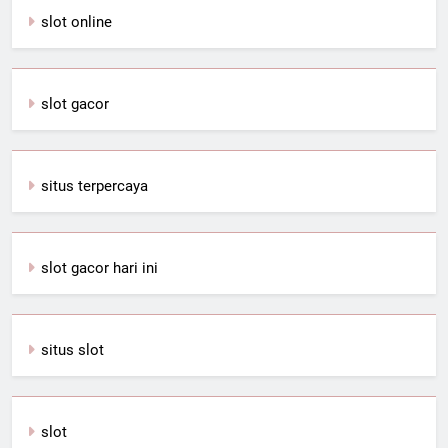
slot online
slot gacor
situs terpercaya
slot gacor hari ini
situs slot
slot