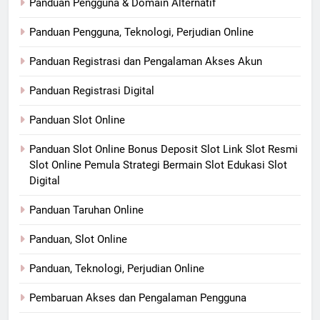
Panduan Pengguna & Domain Alternatif
Panduan Pengguna, Teknologi, Perjudian Online
Panduan Registrasi dan Pengalaman Akses Akun
Panduan Registrasi Digital
Panduan Slot Online
Panduan Slot Online Bonus Deposit Slot Link Slot Resmi
Slot Online Pemula Strategi Bermain Slot Edukasi Slot
Digital
Panduan Taruhan Online
Panduan, Slot Online
Panduan, Teknologi, Perjudian Online
Pembaruan Akses dan Pengalaman Pengguna