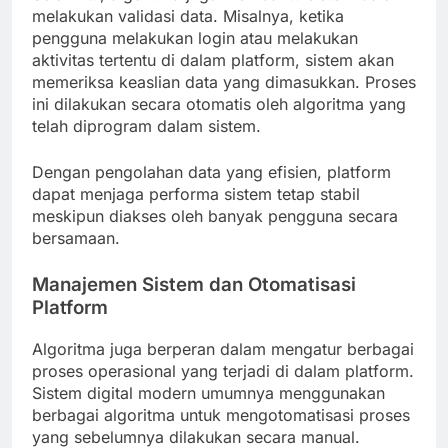
melakukan validasi data. Misalnya, ketika
pengguna melakukan login atau melakukan
aktivitas tertentu di dalam platform, sistem akan
memeriksa keaslian data yang dimasukkan. Proses
ini dilakukan secara otomatis oleh algoritma yang
telah diprogram dalam sistem.
Dengan pengolahan data yang efisien, platform
dapat menjaga performa sistem tetap stabil
meskipun diakses oleh banyak pengguna secara
bersamaan.
Manajemen Sistem dan Otomatisasi
Platform
Algoritma juga berperan dalam mengatur berbagai
proses operasional yang terjadi di dalam platform.
Sistem digital modern umumnya menggunakan
berbagai algoritma untuk mengotomatisasi proses
yang sebelumnya dilakukan secara manual.