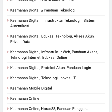
Keamanan Digital & Kesehatan Mental
Keamanan Digital & Panduan Teknologi
Keamanan Digital | Infrastruktur Teknologi | Sistem
Autentikasi
Keamanan Digital, Edukasi Teknologi, Akses Akun,
Privasi Data
Keamanan Digital, Infrastruktur Web, Panduan Akses,
Teknologi Internet, Edukasi Online
Keamanan Digital, Proteksi Akun, Panduan Login
Keamanan Digital, Teknologi, Inovasi IT
Keamanan Mobile Digital
Keamanan Online
Keamanan Online, Horas88, Panduan Pengguna