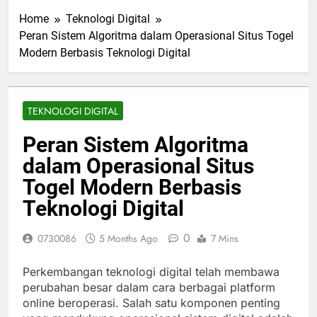
Home
Teknologi Digital
Peran Sistem Algoritma dalam Operasional Situs Togel
Modern Berbasis Teknologi Digital
TEKNOLOGI DIGITAL
Peran Sistem Algoritma
dalam Operasional Situs
Togel Modern Berbasis
Teknologi Digital
0
0730086
5 Months Ago
7 Mins
Perkembangan teknologi digital telah membawa
perubahan besar dalam cara berbagai platform
online beroperasi. Salah satu komponen penting