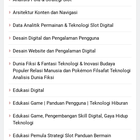
Arsitektur Konten dan Navigasi
Data Analitik Permainan & Teknologi Slot Digital
Desain Digital dan Pengalaman Pengguna
Desain Website dan Pengalaman Digital
Dunia Fiksi & Fantasi Teknologi & Inovasi Budaya
Populer Relasi Manusia dan Pokémon Filsafat Teknologi
Analisis Dunia Fiksi
Edukasi Digital
Edukasi Game | Panduan Pengguna | Teknologi Hiburan
Edukasi Game, Pengembangan Skill Digital, Gaya Hidup
Teknologi
Edukasi Pemula Strategi Slot Panduan Bermain