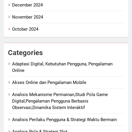
December 2024
November 2024
October 2024
Categories
Adaptasi Digital, Kebutuhan Pengguna, Pengalaman
Online
Akses Online dan Pengalaman Mobile
Analisis Mekanisme Permainan,Studi Pola Game
Digital,Pengalaman Pengguna Berbasis
Observasi,Dinamika Sistem Interaktif
Analisis Perilaku Pengguna & Strategi Waktu Bermain
Analisis Pola & Strategi Slot