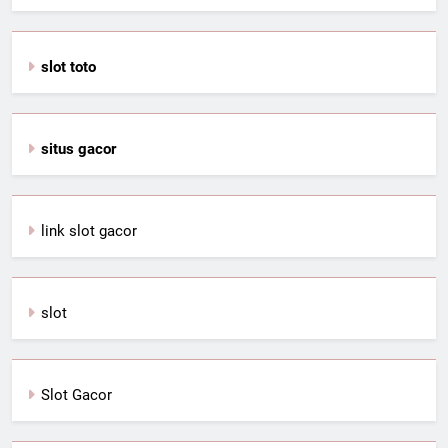
slot toto
situs gacor
link slot gacor
slot
Slot Gacor