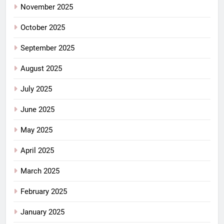
November 2025
October 2025
September 2025
August 2025
July 2025
June 2025
May 2025
April 2025
March 2025
February 2025
January 2025