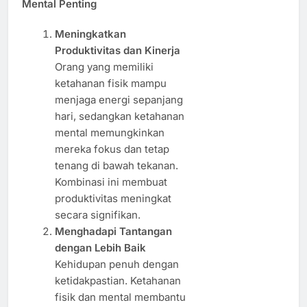
Mental Penting
Meningkatkan
Produktivitas dan Kinerja
Orang yang memiliki
ketahanan fisik mampu
menjaga energi sepanjang
hari, sedangkan ketahanan
mental memungkinkan
mereka fokus dan tetap
tenang di bawah tekanan.
Kombinasi ini membuat
produktivitas meningkat
secara signifikan.
Menghadapi Tantangan
dengan Lebih Baik
Kehidupan penuh dengan
ketidakpastian. Ketahanan
fisik dan mental membantu