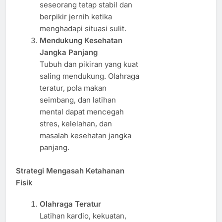
seseorang tetap stabil dan
berpikir jernih ketika
menghadapi situasi sulit.
Mendukung Kesehatan
Jangka Panjang
Tubuh dan pikiran yang kuat
saling mendukung. Olahraga
teratur, pola makan
seimbang, dan latihan
mental dapat mencegah
stres, kelelahan, dan
masalah kesehatan jangka
panjang.
Strategi Mengasah Ketahanan
Fisik
Olahraga Teratur
Latihan kardio, kekuatan,