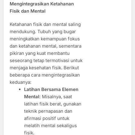
Mengintegrasikan Ketahanan
Fisik dan Mental
Ketahanan fisik dan mental saling
mendukung. Tubuh yang bugar
meningkatkan kemampuan fokus
dan ketahanan mental, sementara
pikiran yang kuat membantu
seseorang tetap termotivasi untuk
menjaga kesehatan fisik. Berikut
beberapa cara mengintegrasikan
keduanya:
Latihan Bersama Elemen
Mental:
Misalnya, saat
latihan fisik berat, gunakan
teknik pernapasan dan
afirmasi positif untuk
melatih mental sekaligus
fisik.