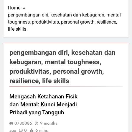
Home
pengembangan diri, kesehatan dan kebugaran, mental
toughness, produktivitas, personal growth, resilience,
life skills
pengembangan diri, kesehatan dan
kebugaran, mental toughness,
produktivitas, personal growth,
resilience, life skills
Mengasah Ketahanan Fisik
dan Mental: Kunci Menjadi
Pribadi yang Tangguh
0730086
9 months
ago
0
6 mins