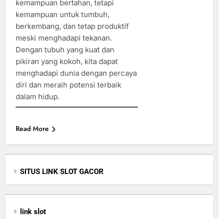
kemampuan bertahan, tetapi
kemampuan untuk tumbuh,
berkembang, dan tetap produktif
meski menghadapi tekanan.
Dengan tubuh yang kuat dan
pikiran yang kokoh, kita dapat
menghadapi dunia dengan percaya
diri dan meraih potensi terbaik
dalam hidup.
Read More
SITUS LINK SLOT GACOR
link slot