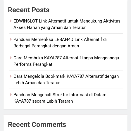
Recent Posts
EDWINSLOT Link Alternatif untuk Mendukung Aktivitas
Akses Harian yang Aman dan Teratur
Panduan Memeriksa LEBAH4D Link Alternatif di
Berbagai Perangkat dengan Aman
Cara Membuka KAYA787 Alternatif tanpa Mengganggu
Performa Perangkat
Cara Mengelola Bookmark KAYA787 Alternatif dengan
Lebih Aman dan Teratur
Panduan Mengenali Struktur Informasi di Dalam
KAYA787 secara Lebih Terarah
Recent Comments