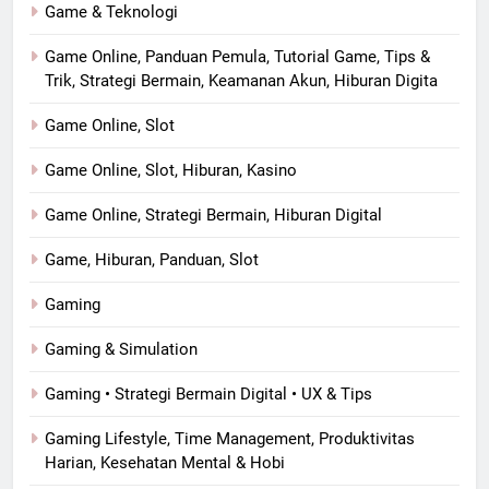
Game & Teknologi
Game Online, Panduan Pemula, Tutorial Game, Tips &
Trik, Strategi Bermain, Keamanan Akun, Hiburan Digita
Game Online, Slot
Game Online, Slot, Hiburan, Kasino
Game Online, Strategi Bermain, Hiburan Digital
Game, Hiburan, Panduan, Slot
Gaming
Gaming & Simulation
Gaming • Strategi Bermain Digital • UX & Tips
Gaming Lifestyle, Time Management, Produktivitas
Harian, Kesehatan Mental & Hobi