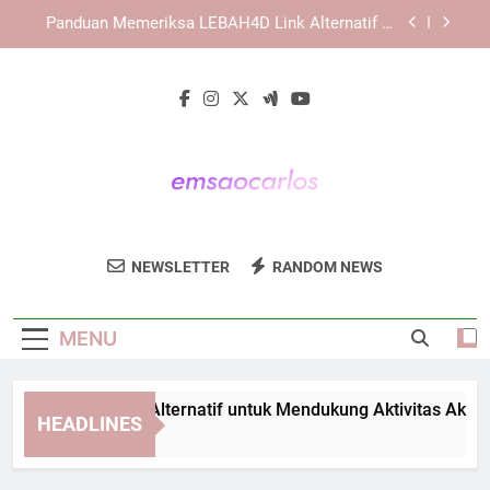
Skip
Cara Membuka KAYA787 Alternatif tanpa
to
Mengganggu Performa Perangkat
content
Cara Mengelola Bookmark KAYA787 Alternatif
dengan Lebih Aman dan Teratur
EDWINSLOT Link Alternatif untuk Mendukung
Aktivitas Akses Harian yang Aman dan Teratur
Panduan Memeriksa LEBAH4D Link Alternatif di
Berbagai Perangkat dengan Aman
Cara Membuka KAYA787 Alternatif tanpa
Mengganggu Performa Perangkat
Emsa O' Carlos
Nikmati Hidangan Autentik Di Emsa O’
Cara Mengelola Bookmark KAYA787 Alternatif
NEWSLETTER
RANDOM NEWS
dengan Lebih Aman dan Teratur
Carlos, Restoran Dengan Cita Rasa Khas
Yang Memanjakan Selera.
MENU
WINSLOT Link Alternatif untuk Mendukung Aktivitas Akses Ha
HEADLINES
Weeks Ago