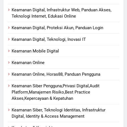
Keamanan Digital, Infrastruktur Web, Panduan Akses,
Teknologi Internet, Edukasi Online
Keamanan Digital, Proteksi Akun, Panduan Login
Keamanan Digital, Teknologi, Inovasi IT
Keamanan Mobile Digital
Keamanan Online
Keamanan Online, Horas88, Panduan Pengguna
Keamanan Siber Pengguna,Privasi Digital,Audit
Platform,Manajemen Risiko,Best Practice
Akses,Kepercayaan & Kepatuhan
Keamanan Siber, Teknologi Identitas, Infrastruktur
Digital, Identity & Access Management