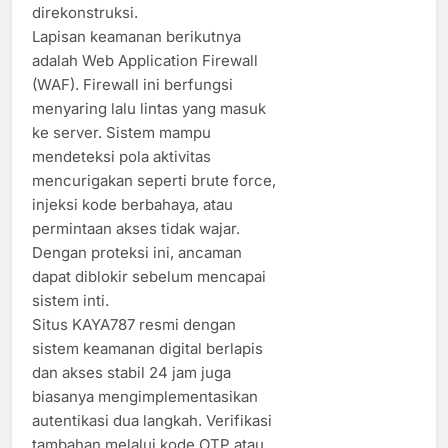
direkonstruksi.
Lapisan keamanan berikutnya
adalah Web Application Firewall
(WAF). Firewall ini berfungsi
menyaring lalu lintas yang masuk
ke server. Sistem mampu
mendeteksi pola aktivitas
mencurigakan seperti brute force,
injeksi kode berbahaya, atau
permintaan akses tidak wajar.
Dengan proteksi ini, ancaman
dapat diblokir sebelum mencapai
sistem inti.
Situs KAYA787 resmi dengan
sistem keamanan digital berlapis
dan akses stabil 24 jam juga
biasanya mengimplementasikan
autentikasi dua langkah. Verifikasi
tambahan melalui kode OTP atau