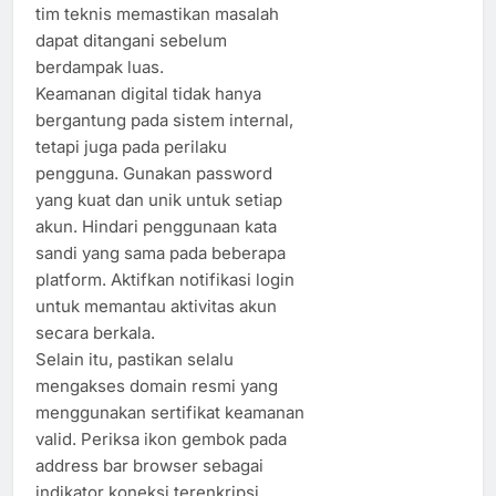
tim teknis memastikan masalah
dapat ditangani sebelum
berdampak luas.
Keamanan digital tidak hanya
bergantung pada sistem internal,
tetapi juga pada perilaku
pengguna. Gunakan password
yang kuat dan unik untuk setiap
akun. Hindari penggunaan kata
sandi yang sama pada beberapa
platform. Aktifkan notifikasi login
untuk memantau aktivitas akun
secara berkala.
Selain itu, pastikan selalu
mengakses domain resmi yang
menggunakan sertifikat keamanan
valid. Periksa ikon gembok pada
address bar browser sebagai
indikator koneksi terenkripsi.