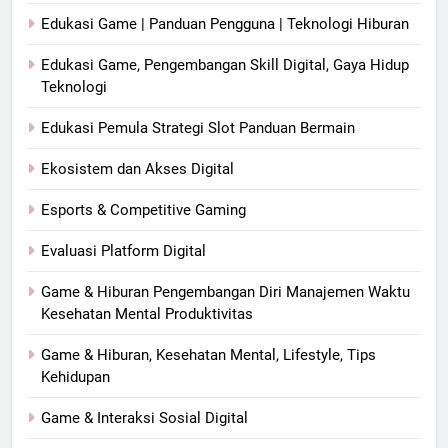
Edukasi Game | Panduan Pengguna | Teknologi Hiburan
Edukasi Game, Pengembangan Skill Digital, Gaya Hidup
Teknologi
Edukasi Pemula Strategi Slot Panduan Bermain
Ekosistem dan Akses Digital
Esports & Competitive Gaming
Evaluasi Platform Digital
Game & Hiburan Pengembangan Diri Manajemen Waktu
Kesehatan Mental Produktivitas
Game & Hiburan, Kesehatan Mental, Lifestyle, Tips
Kehidupan
Game & Interaksi Sosial Digital