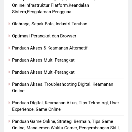
Online,Infrastruktur Platform,Keandalan
Sistem,Pengalaman Pengguna
Olahraga, Sepak Bola, Industri Taruhan
Optimasi Perangkat dan Browser
Panduan Akses & Keamanan Alternatif
Panduan Akses Multi Perangkat
Panduan Akses Multi-Perangkat
Panduan Akses, Troubleshooting Digital, Keamanan
Online
Panduan Digital, Keamanan Akun, Tips Teknologi, User
Experience, Game Online
Panduan Game Online, Strategi Bermain, Tips Game
Online, Manajemen Waktu Gamer, Pengembangan Skill,