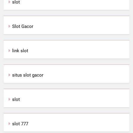
slot
Slot Gacor
link slot
situs slot gacor
slot
slot 777