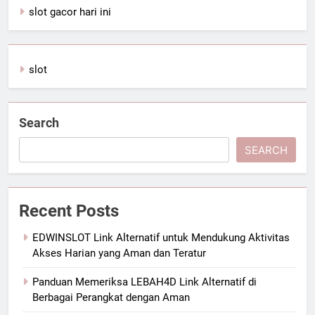
slot gacor hari ini
slot
Search
SEARCH
Recent Posts
EDWINSLOT Link Alternatif untuk Mendukung Aktivitas
Akses Harian yang Aman dan Teratur
Panduan Memeriksa LEBAH4D Link Alternatif di
Berbagai Perangkat dengan Aman