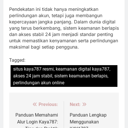
Pendekatan ini tidak hanya meningkatkan
perlindungan akun, tetapi juga membangun
kepercayaan jangka panjang. Dalam dunia digital
yang terus berkembang, sistem keamanan berlapis
dan akses stabil 24 jam menjadi standar penting
untuk memastikan kenyamanan serta perlindungan
maksimal bagi setiap pengguna.
Tagged:
situs kaya787 resmi, keamanan digital kaya787,
akses 24 jam stabil, sistem keamanan berlapis,
perlindungan akun online
Previous:
Next:
Post
navigation
Panduan Memahami
Panduan Lengkap
Alur Login Kaya787:
Menggunakan