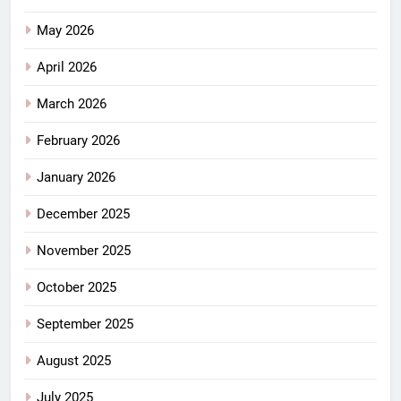
May 2026
April 2026
March 2026
February 2026
January 2026
December 2025
November 2025
October 2025
September 2025
August 2025
July 2025