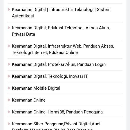
Keamanan Digital | Infrastruktur Teknologi | Sistem
Autentikasi
Keamanan Digital, Edukasi Teknologi, Akses Akun,
Privasi Data
Keamanan Digital, Infrastruktur Web, Panduan Akses,
Teknologi Internet, Edukasi Online
Keamanan Digital, Proteksi Akun, Panduan Login
Keamanan Digital, Teknologi, Inovasi IT
Keamanan Mobile Digital
Keamanan Online
Keamanan Online, Horas88, Panduan Pengguna
Keamanan Siber Pengguna,Privasi Digital,Audit