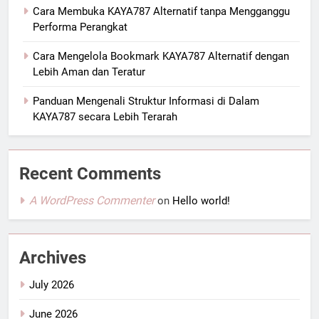
Cara Membuka KAYA787 Alternatif tanpa Mengganggu
Performa Perangkat
Cara Mengelola Bookmark KAYA787 Alternatif dengan
Lebih Aman dan Teratur
Panduan Mengenali Struktur Informasi di Dalam
KAYA787 secara Lebih Terarah
Recent Comments
A WordPress Commenter
on
Hello world!
Archives
July 2026
June 2026