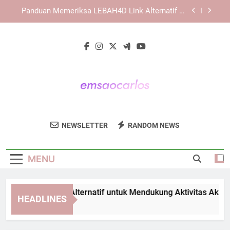
Skip
Cara Membuka KAYA787 Alternatif tanpa
to
Mengganggu Performa Perangkat
content
Cara Mengelola Bookmark KAYA787 Alternatif
dengan Lebih Aman dan Teratur
EDWINSLOT Link Alternatif untuk Mendukung
Aktivitas Akses Harian yang Aman dan Teratur
Panduan Memeriksa LEBAH4D Link Alternatif di
Berbagai Perangkat dengan Aman
Cara Membuka KAYA787 Alternatif tanpa
Mengganggu Performa Perangkat
Emsa O' Carlos
Nikmati Hidangan Autentik Di Emsa O’
Cara Mengelola Bookmark KAYA787 Alternatif
NEWSLETTER
RANDOM NEWS
dengan Lebih Aman dan Teratur
Carlos, Restoran Dengan Cita Rasa Khas
Yang Memanjakan Selera.
MENU
WINSLOT Link Alternatif untuk Mendukung Aktivitas Akses Ha
HEADLINES
eeks Ago