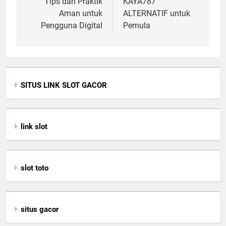
Tips dan Praktik
KAYA787
Aman untuk
ALTERNATIF untuk
Pengguna Digital
Pemula
SITUS LINK SLOT GACOR
link slot
slot toto
situs gacor