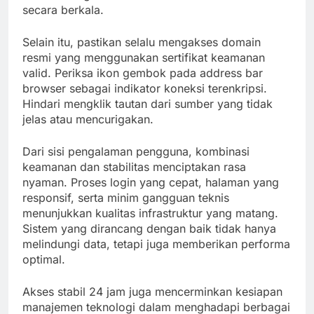
secara berkala.
Selain itu, pastikan selalu mengakses domain
resmi yang menggunakan sertifikat keamanan
valid. Periksa ikon gembok pada address bar
browser sebagai indikator koneksi terenkripsi.
Hindari mengklik tautan dari sumber yang tidak
jelas atau mencurigakan.
Dari sisi pengalaman pengguna, kombinasi
keamanan dan stabilitas menciptakan rasa
nyaman. Proses login yang cepat, halaman yang
responsif, serta minim gangguan teknis
menunjukkan kualitas infrastruktur yang matang.
Sistem yang dirancang dengan baik tidak hanya
melindungi data, tetapi juga memberikan performa
optimal.
Akses stabil 24 jam juga mencerminkan kesiapan
manajemen teknologi dalam menghadapi berbagai