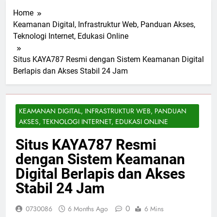
Home
Keamanan Digital, Infrastruktur Web, Panduan Akses,
Teknologi Internet, Edukasi Online
Situs KAYA787 Resmi dengan Sistem Keamanan Digital
Berlapis dan Akses Stabil 24 Jam
KEAMANAN DIGITAL, INFRASTRUKTUR WEB, PANDUAN
AKSES, TEKNOLOGI INTERNET, EDUKASI ONLINE
Situs KAYA787 Resmi
dengan Sistem Keamanan
Digital Berlapis dan Akses
Stabil 24 Jam
0
0730086
6 Months Ago
6 Mins