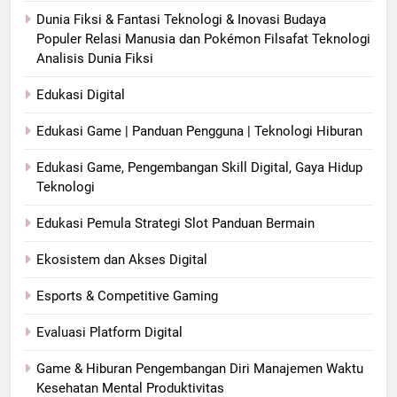
Dunia Fiksi & Fantasi Teknologi & Inovasi Budaya
Populer Relasi Manusia dan Pokémon Filsafat Teknologi
Analisis Dunia Fiksi
Edukasi Digital
Edukasi Game | Panduan Pengguna | Teknologi Hiburan
Edukasi Game, Pengembangan Skill Digital, Gaya Hidup
Teknologi
Edukasi Pemula Strategi Slot Panduan Bermain
Ekosistem dan Akses Digital
Esports & Competitive Gaming
Evaluasi Platform Digital
Game & Hiburan Pengembangan Diri Manajemen Waktu
Kesehatan Mental Produktivitas