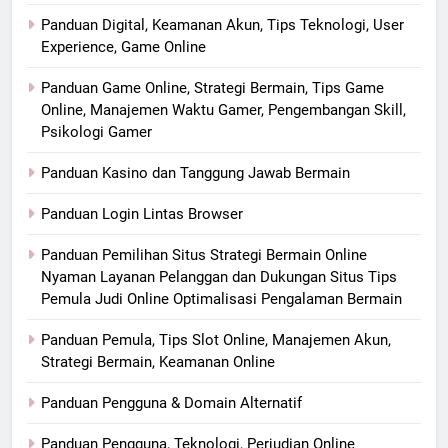
Panduan Digital, Keamanan Akun, Tips Teknologi, User
Experience, Game Online
Panduan Game Online, Strategi Bermain, Tips Game
Online, Manajemen Waktu Gamer, Pengembangan Skill,
Psikologi Gamer
Panduan Kasino dan Tanggung Jawab Bermain
Panduan Login Lintas Browser
Panduan Pemilihan Situs Strategi Bermain Online
Nyaman Layanan Pelanggan dan Dukungan Situs Tips
Pemula Judi Online Optimalisasi Pengalaman Bermain
Panduan Pemula, Tips Slot Online, Manajemen Akun,
Strategi Bermain, Keamanan Online
Panduan Pengguna & Domain Alternatif
Panduan Pengguna, Teknologi, Perjudian Online