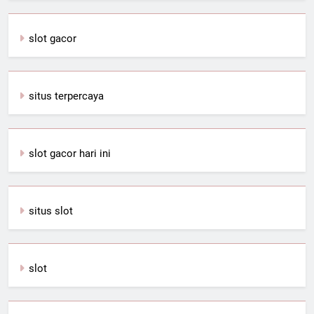
slot gacor
situs terpercaya
slot gacor hari ini
situs slot
slot