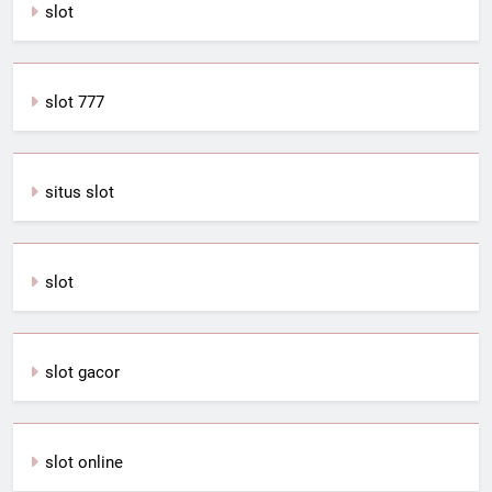
slot
slot 777
situs slot
slot
slot gacor
slot online