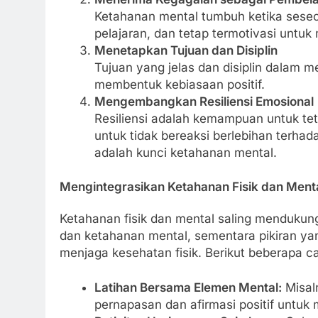
Ketahanan mental tumbuh ketika seseor
pelajaran, dan tetap termotivasi untuk
Menetapkan Tujuan dan Disiplin
Tujuan yang jelas dan disiplin dalam
membentuk kebiasaan positif.
Mengembangkan Resiliensi Emosional
Resiliensi adalah kemampuan untuk teta
untuk tidak bereaksi berlebihan terha
adalah kunci ketahanan mental.
Mengintegrasikan Ketahanan Fisik dan Ment
Ketahanan fisik dan mental saling menduku
dan ketahanan mental, sementara pikiran ya
menjaga kesehatan fisik. Berikut beberapa 
Latihan Bersama Elemen Mental:
Misaln
pernapasan dan afirmasi positif untuk m