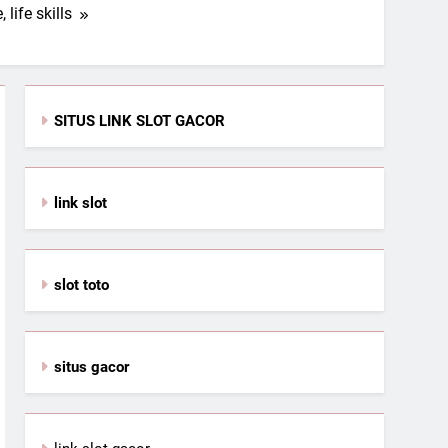
life skills
SITUS LINK SLOT GACOR
link slot
slot toto
situs gacor