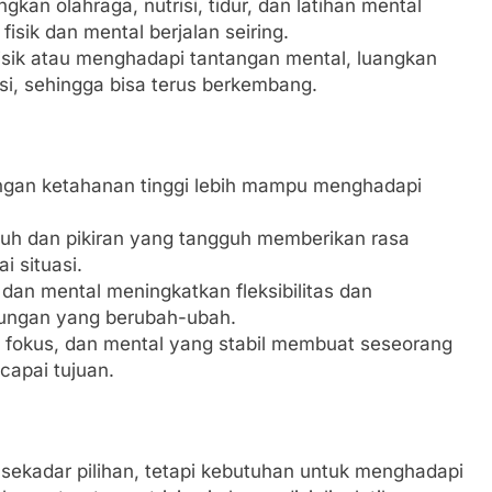
kan olahraga, nutrisi, tidur, dan latihan mental
isik dan mental berjalan seiring.
fisik atau menghadapi tantangan mental, luangkan
i, sehingga bisa terus berkembang.
gan ketahanan tinggi lebih mampu menghadapi
h dan pikiran yang tangguh memberikan rasa
 situasi.
 dan mental meningkatkan fleksibilitas dan
kungan yang berubah-ubah.
 fokus, dan mental yang stabil membuat seseorang
apai tujuan.
sekadar pilihan, tetapi kebutuhan untuk menghadapi