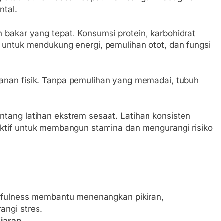
ntal.
akar yang tepat. Konsumsi protein, karbohidrat
g untuk mendukung energi, pemulihan otot, dan fungsi
hanan fisik. Tanpa pemulihan yang memadai, tubuh
.
ntang latihan ekstrem sesaat. Latihan konsisten
ektif untuk membangun stamina dan mengurangi risiko
ndfulness membantu menenangkan pikiran,
angi stres.
jaran