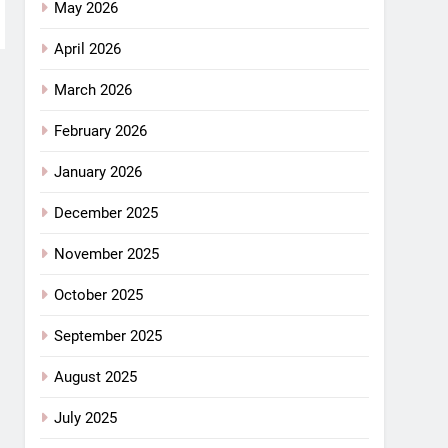
May 2026
April 2026
March 2026
February 2026
January 2026
December 2025
November 2025
October 2025
September 2025
August 2025
July 2025