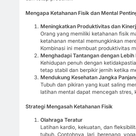
Mengapa Ketahanan Fisik dan Mental Pentin
Meningkatkan Produktivitas dan Kiner
Orang yang memiliki ketahanan fisik 
ketahanan mental memungkinkan merek
Kombinasi ini membuat produktivitas me
Menghadapi Tantangan dengan Lebih 
Kehidupan penuh dengan ketidakpastia
tetap stabil dan berpikir jernih ketika m
Mendukung Kesehatan Jangka Panjan
Tubuh dan pikiran yang kuat saling me
latihan mental dapat mencegah stres, 
Strategi Mengasah Ketahanan Fisik
Olahraga Teratur
Latihan kardio, kekuatan, dan fleksib
tubuh. Contohnya, lari, berenang, yo