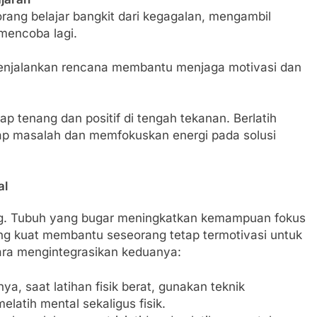
ang belajar bangkit dari kegagalan, mengambil
 mencoba lagi.
 menjalankan rencana membantu menjaga motivasi dan
p tenang dan positif di tengah tekanan. Berlatih
dap masalah dan memfokuskan energi pada solusi
al
ng. Tubuh yang bugar meningkatkan kemampuan fokus
ng kuat membantu seseorang tetap termotivasi untuk
cara mengintegrasikan keduanya:
ya, saat latihan fisik berat, gunakan teknik
elatih mental sekaligus fisik.