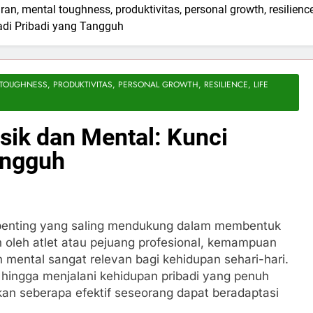
 mental toughness, produktivitas, personal growth, resilience, 
adi Pribadi yang Tangguh
OUGHNESS, PRODUKTIVITAS, PERSONAL GROWTH, RESILIENCE, LIFE
ik dan Mental: Kunci
angguh
r penting yang saling mendukung dalam membentuk
n oleh atlet atau pejuang profesional, kemampuan
 mental sangat relevan bagi kehidupan sehari-hari.
hingga menjalani kehidupan pribadi yang penuh
an seberapa efektif seseorang dapat beradaptasi