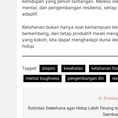
kehidupan yang penuh tantangan. Melalui olahr
mental, dan pengembangan resiliensi, setiap
adaptif.
Ketahanan bukan hanya soal kemampuan ber
berkembang, dan tetap produktif meski meng
yang kokoh, kita dapat menghadapi dunia den
hidup.
Tagged:
disiplin
kesehatan
ketahanan fisi
mental toughness
pengembangan diri
res
Previou
Post
navigation
Rutinitas Sederhana agar Hidup Lebih Tenang d
Seimba