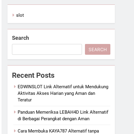
slot
Search
SEARCH
Recent Posts
EDWINSLOT Link Alternatif untuk Mendukung
Aktivitas Akses Harian yang Aman dan
Teratur
Panduan Memeriksa LEBAH4D Link Alternatif
di Berbagai Perangkat dengan Aman
Cara Membuka KAYA787 Alternatif tanpa