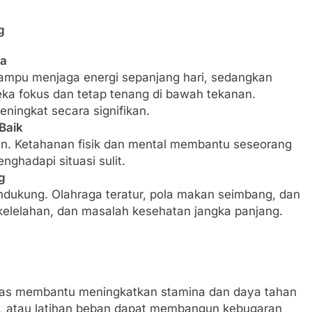
g
ja
mampu menjaga energi sepanjang hari, sedangkan
a fokus dan tetap tenang di bawah tekanan.
ningkat secara signifikan.
Baik
n. Ketahanan fisik dan mental membantu seseorang
enghadapi situasi sulit.
g
ndukung. Olahraga teratur, pola makan seimbang, dan
kelelahan, dan masalah kesehatan jangka panjang.
ilitas membantu meningkatkan stamina dan daya tahan
ga, atau latihan beban dapat membangun kebugaran