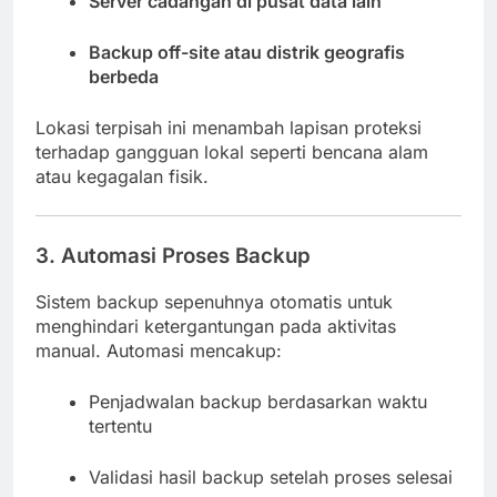
Server cadangan di pusat data lain
Backup off-site atau distrik geografis
berbeda
Lokasi terpisah ini menambah lapisan proteksi
terhadap gangguan lokal seperti bencana alam
atau kegagalan fisik.
3. Automasi Proses Backup
Sistem backup sepenuhnya otomatis untuk
menghindari ketergantungan pada aktivitas
manual. Automasi mencakup:
Penjadwalan backup berdasarkan waktu
tertentu
Validasi hasil backup setelah proses selesai