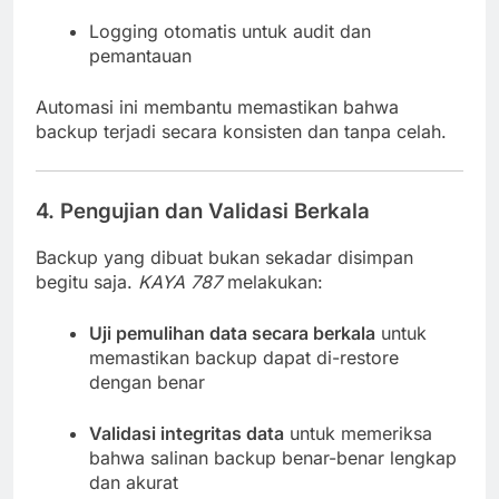
Logging otomatis untuk audit dan
pemantauan
Automasi ini membantu memastikan bahwa
backup terjadi secara konsisten dan tanpa celah.
4. Pengujian dan Validasi Berkala
Backup yang dibuat bukan sekadar disimpan
begitu saja.
KAYA 787
melakukan:
Uji pemulihan data secara berkala
untuk
memastikan backup dapat di-restore
dengan benar
Validasi integritas data
untuk memeriksa
bahwa salinan backup benar-benar lengkap
dan akurat