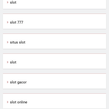
slot
slot 777
situs slot
slot
slot gacor
slot online