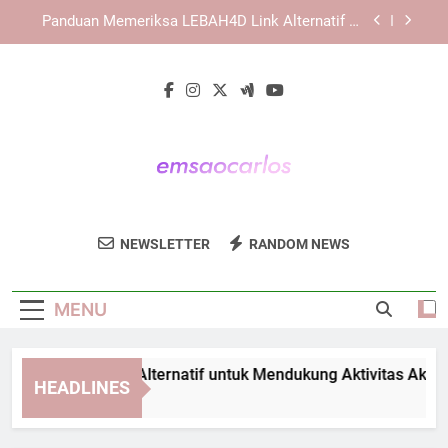
Skip
Cara Membuka KAYA787 Alternatif tanpa
to
Mengganggu Performa Perangkat
content
Cara Mengelola Bookmark KAYA787 Alternatif
dengan Lebih Aman dan Teratur
EDWINSLOT Link Alternatif untuk Mendukung
Aktivitas Akses Harian yang Aman dan Teratur
Panduan Memeriksa LEBAH4D Link Alternatif di
Berbagai Perangkat dengan Aman
Cara Membuka KAYA787 Alternatif tanpa
Mengganggu Performa Perangkat
Emsa O' Carlos
Nikmati Hidangan Autentik Di Emsa O’
Cara Mengelola Bookmark KAYA787 Alternatif
NEWSLETTER
RANDOM NEWS
dengan Lebih Aman dan Teratur
Carlos, Restoran Dengan Cita Rasa Khas
Yang Memanjakan Selera.
MENU
WINSLOT Link Alternatif untuk Mendukung Aktivitas Akses Ha
HEADLINES
Weeks Ago