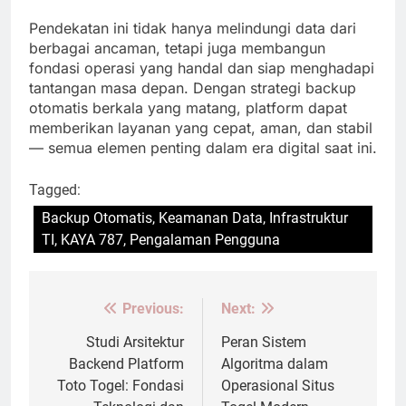
Pendekatan ini tidak hanya melindungi data dari
berbagai ancaman, tetapi juga membangun
fondasi operasi yang handal dan siap menghadapi
tantangan masa depan. Dengan strategi backup
otomatis berkala yang matang, platform dapat
memberikan layanan yang cepat, aman, dan stabil
— semua elemen penting dalam era digital saat ini.
Tagged:
Backup Otomatis, Keamanan Data, Infrastruktur
TI, KAYA 787, Pengalaman Pengguna
Previous:
Next:
Post
navigation
Studi Arsitektur
Peran Sistem
Backend Platform
Algoritma dalam
Toto Togel: Fondasi
Operasional Situs