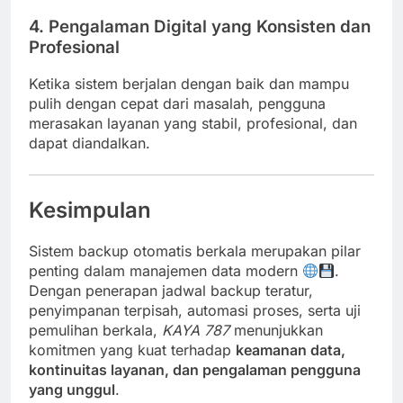
4. Pengalaman Digital yang Konsisten dan
Profesional
Ketika sistem berjalan dengan baik dan mampu
pulih dengan cepat dari masalah, pengguna
merasakan layanan yang stabil, profesional, dan
dapat diandalkan.
Kesimpulan
Sistem backup otomatis berkala merupakan pilar
penting dalam manajemen data modern
.
Dengan penerapan jadwal backup teratur,
penyimpanan terpisah, automasi proses, serta uji
pemulihan berkala,
KAYA 787
menunjukkan
komitmen yang kuat terhadap
keamanan data,
kontinuitas layanan, dan pengalaman pengguna
yang unggul
.