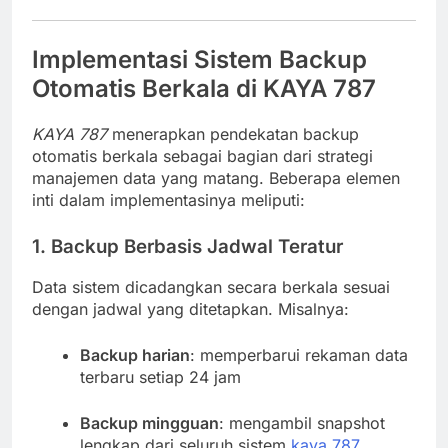
Implementasi Sistem Backup
Otomatis Berkala di KAYA 787
KAYA 787
menerapkan pendekatan backup
otomatis berkala sebagai bagian dari strategi
manajemen data yang matang. Beberapa elemen
inti dalam implementasinya meliputi:
1. Backup Berbasis Jadwal Teratur
Data sistem dicadangkan secara berkala sesuai
dengan jadwal yang ditetapkan. Misalnya:
Backup harian
: memperbarui rekaman data
terbaru setiap 24 jam
Backup mingguan
: mengambil snapshot
lengkap dari seluruh sistem
kaya 787