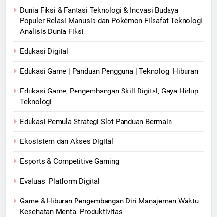
Dunia Fiksi & Fantasi Teknologi & Inovasi Budaya
Populer Relasi Manusia dan Pokémon Filsafat Teknologi
Analisis Dunia Fiksi
Edukasi Digital
Edukasi Game | Panduan Pengguna | Teknologi Hiburan
Edukasi Game, Pengembangan Skill Digital, Gaya Hidup
Teknologi
Edukasi Pemula Strategi Slot Panduan Bermain
Ekosistem dan Akses Digital
Esports & Competitive Gaming
Evaluasi Platform Digital
Game & Hiburan Pengembangan Diri Manajemen Waktu
Kesehatan Mental Produktivitas