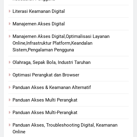
Literasi Keamanan Digital
Manajemen Akses Digital
Manajemen Akses Digital,Optimalisasi Layanan
Online,Infrastruktur Platform,Keandalan
Sistem,Pengalaman Pengguna
Olahraga, Sepak Bola, Industri Taruhan
Optimasi Perangkat dan Browser
Panduan Akses & Keamanan Alternatif
Panduan Akses Multi Perangkat
Panduan Akses Multi-Perangkat
Panduan Akses, Troubleshooting Digital, Keamanan
Online