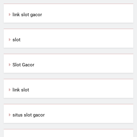
link slot gacor
slot
Slot Gacor
link slot
situs slot gacor