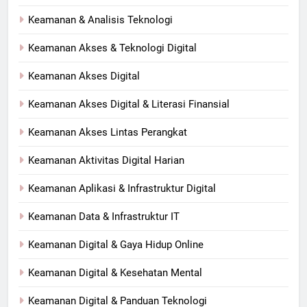
Keamanan & Analisis Teknologi
Keamanan Akses & Teknologi Digital
Keamanan Akses Digital
Keamanan Akses Digital & Literasi Finansial
Keamanan Akses Lintas Perangkat
Keamanan Aktivitas Digital Harian
Keamanan Aplikasi & Infrastruktur Digital
Keamanan Data & Infrastruktur IT
Keamanan Digital & Gaya Hidup Online
Keamanan Digital & Kesehatan Mental
Keamanan Digital & Panduan Teknologi