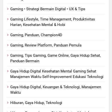
Gaming • Strategi Bermain Digital • UX & Tips
Gaming Lifestyle, Time Management, Produktivitas
Harian, Kesehatan Mental & Hobi
Gaming, Panduan, Champion4D
Gaming, Review Platform, Panduan Pemula
Gaming, Tips Gaming, Game Online, Gaya Hidup Sehat,
Panduan Bermain
Gaya Hidup Digital Kesehatan Mental Gaming Sehat
Manajemen Waktu Self-Improvement Edukasi Teknologi
Gaya Hidup Digital, Keuangan & Teknologi, Manajemen
Waktu
Hiburan, Gaya Hidup, Teknologi