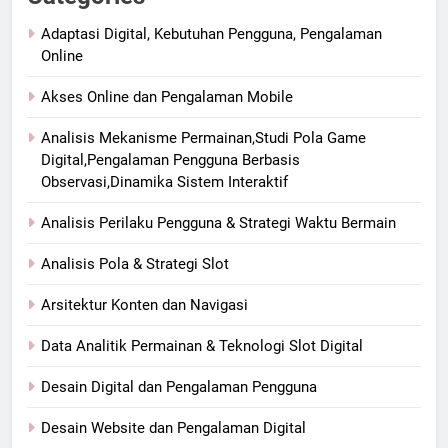
Adaptasi Digital, Kebutuhan Pengguna, Pengalaman
Online
Akses Online dan Pengalaman Mobile
Analisis Mekanisme Permainan,Studi Pola Game
Digital,Pengalaman Pengguna Berbasis
Observasi,Dinamika Sistem Interaktif
Analisis Perilaku Pengguna & Strategi Waktu Bermain
Analisis Pola & Strategi Slot
Arsitektur Konten dan Navigasi
Data Analitik Permainan & Teknologi Slot Digital
Desain Digital dan Pengalaman Pengguna
Desain Website dan Pengalaman Digital