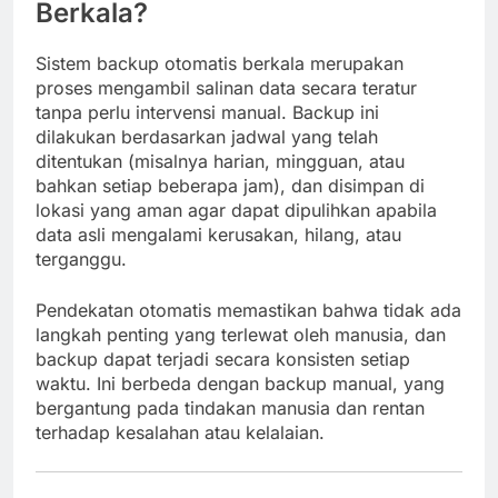
Berkala?
Sistem backup otomatis berkala merupakan
proses mengambil salinan data secara teratur
tanpa perlu intervensi manual. Backup ini
dilakukan berdasarkan jadwal yang telah
ditentukan (misalnya harian, mingguan, atau
bahkan setiap beberapa jam), dan disimpan di
lokasi yang aman agar dapat dipulihkan apabila
data asli mengalami kerusakan, hilang, atau
terganggu.
Pendekatan otomatis memastikan bahwa tidak ada
langkah penting yang terlewat oleh manusia, dan
backup dapat terjadi secara konsisten setiap
waktu. Ini berbeda dengan backup manual, yang
bergantung pada tindakan manusia dan rentan
terhadap kesalahan atau kelalaian.