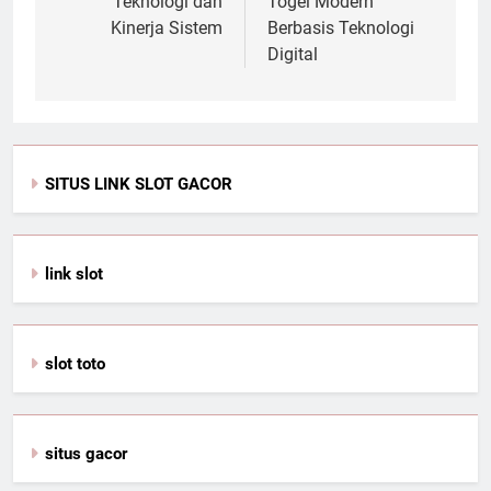
Teknologi dan
Togel Modern
Kinerja Sistem
Berbasis Teknologi
Digital
SITUS LINK SLOT GACOR
link slot
slot toto
situs gacor