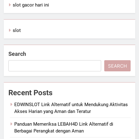
slot gacor hari ini
slot
Search
SEARCH
Recent Posts
EDWINSLOT Link Alternatif untuk Mendukung Aktivitas
Akses Harian yang Aman dan Teratur
Panduan Memeriksa LEBAH4D Link Alternatif di
Berbagai Perangkat dengan Aman