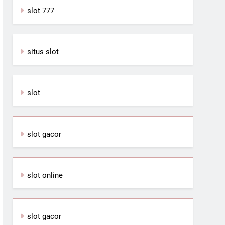
slot 777
situs slot
slot
slot gacor
slot online
slot gacor