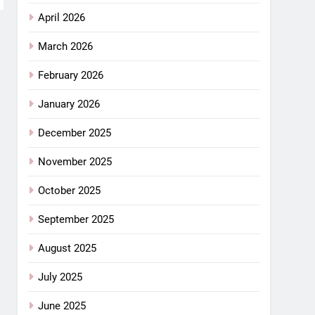
April 2026
March 2026
February 2026
January 2026
December 2025
November 2025
October 2025
September 2025
August 2025
July 2025
June 2025