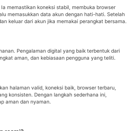
. Ia memastikan koneksi stabil, membuka browser
lalu memasukkan data akun dengan hati-hati. Setelah
 dan keluar dari akun jika memakai perangkat bersama.
nan. Pengalaman digital yang baik terbentuk dari
angkat aman, dan kebiasaan pengguna yang teliti.
an halaman valid, koneksi baik, browser terbaru,
yang konsisten. Dengan langkah sederhana ini,
etap aman dan nyaman.