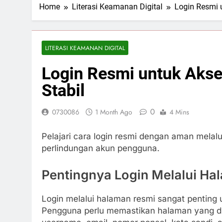
Home
Literasi Keamanan Digital
Login Resmi u
LITERASI KEAMANAN DIGITAL
Login Resmi untuk Akses
Stabil
0
0730086
1 Month Ago
4 Mins
Pelajari cara login resmi dengan aman melalui
perlindungan akun pengguna.
Pentingnya Login Melalui Ha
Login melalui halaman resmi sangat penting
Pengguna perlu memastikan halaman yang di