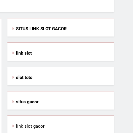
SITUS LINK SLOT GACOR
link slot
slot toto
situs gacor
link slot gacor