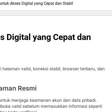
ntuk Akses Digital yang Cepat dan Stabil
 Digital yang Cepat dan
 halaman valid, koneksi stabil, browser terbaru, dan
laman Resmi
 untuk menjaga keamanan akun dan data pribadi.
buka valid sebelum memasukkan informasi seperti