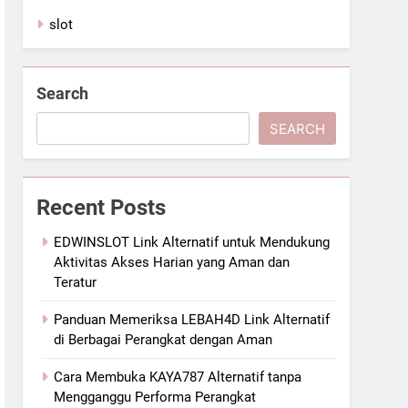
slot
Search
SEARCH
Recent Posts
EDWINSLOT Link Alternatif untuk Mendukung
Aktivitas Akses Harian yang Aman dan
Teratur
Panduan Memeriksa LEBAH4D Link Alternatif
di Berbagai Perangkat dengan Aman
Cara Membuka KAYA787 Alternatif tanpa
Mengganggu Performa Perangkat