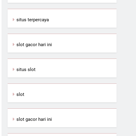
situs terpercaya
slot gacor hari ini
situs slot
slot
slot gacor hari ini