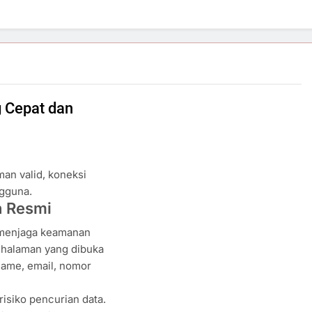
g Cepat dan
man valid, koneksi
ngguna.
n Resmi
k menjaga keamanan
 halaman yang dibuka
name, email, nomor
risiko pencurian data.