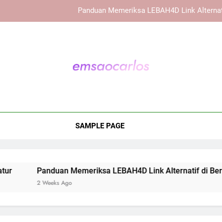
Panduan Memeriksa LEBAH4D Link Alternat
Cara Membuka KAYA787 Alternatif 
Cara Mengelola Bookmark KAYA787 Alte
EDWINSLOT Link Alternatif untuk Mendukung Aktivita
a O' Carlos
Panduan Memeriksa LEBAH4D Link Alternat
idangan Autentik Di Emsa O’ Carlos, Restoran Dengan Cita Ras
Cara Membuka KAYA787 Alternatif 
SAMPLE PAGE
Cara Mengelola Bookmark KAYA787 Alte
nduan Memeriksa LEBAH4D Link Alternatif di Berbagai Pera
Weeks Ago