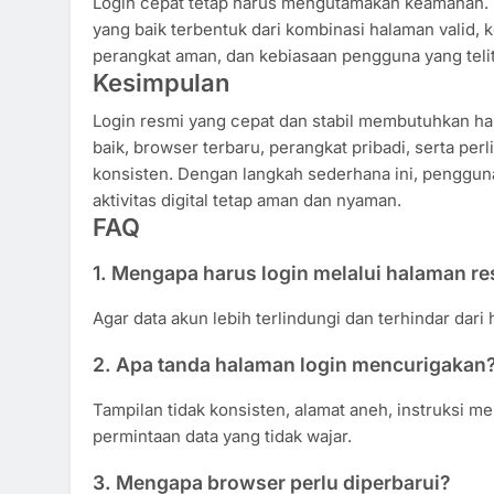
Login cepat tetap harus mengutamakan keamanan. 
yang baik terbentuk dari kombinasi halaman valid, k
perangkat aman, dan kebiasaan pengguna yang telit
Kesimpulan
Login resmi yang cepat dan stabil membutuhkan hal
baik, browser terbaru, perangkat pribadi, serta pe
konsisten. Dengan langkah sederhana ini, penggun
aktivitas digital tetap aman dan nyaman.
FAQ
1. Mengapa harus login melalui halaman r
Agar data akun lebih terlindungi dan terhindar dari
2. Apa tanda halaman login mencurigakan
Tampilan tidak konsisten, alamat aneh, instruksi m
permintaan data yang tidak wajar.
3. Mengapa browser perlu diperbarui?