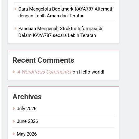
Cara Mengelola Bookmark KAYA787 Alternatif
dengan Lebih Aman dan Teratur
Panduan Mengenali Struktur Informasi di
Dalam KAYA787 secara Lebih Terarah
Recent Comments
A WordPress Commenter
on
Hello world!
Archives
July 2026
June 2026
May 2026