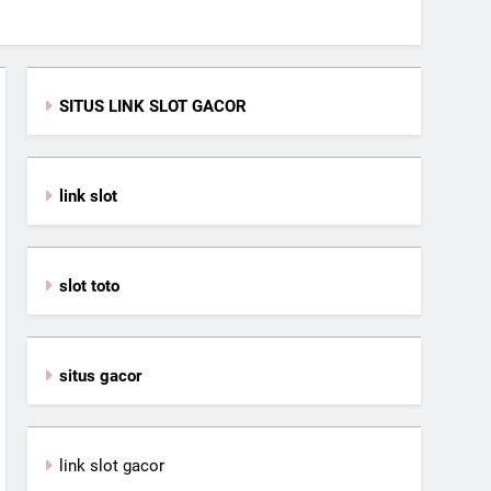
SITUS LINK SLOT GACOR
link slot
slot toto
situs gacor
link slot gacor