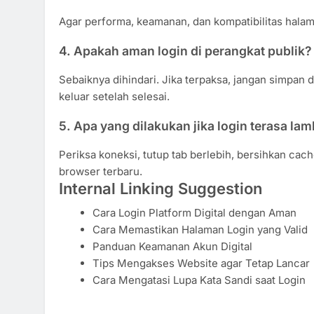
Agar performa, keamanan, dan kompatibilitas halam
4. Apakah aman login di perangkat publik?
Sebaiknya dihindari. Jika terpaksa, jangan simpan d
keluar setelah selesai.
5. Apa yang dilakukan jika login terasa la
Periksa koneksi, tutup tab berlebih, bersihkan cac
browser terbaru.
Internal Linking Suggestion
Cara Login Platform Digital dengan Aman
Cara Memastikan Halaman Login yang Valid
Panduan Keamanan Akun Digital
Tips Mengakses Website agar Tetap Lancar
Cara Mengatasi Lupa Kata Sandi saat Login