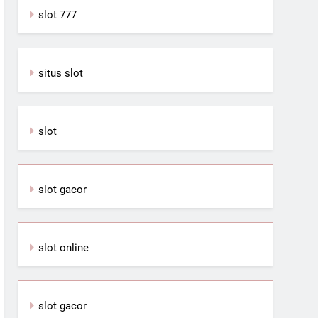
slot 777
situs slot
slot
slot gacor
slot online
slot gacor