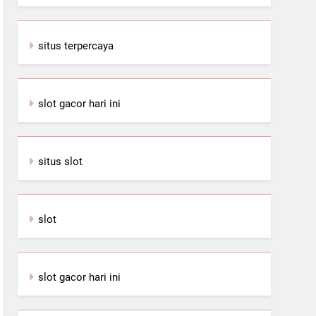
situs terpercaya
slot gacor hari ini
situs slot
slot
slot gacor hari ini