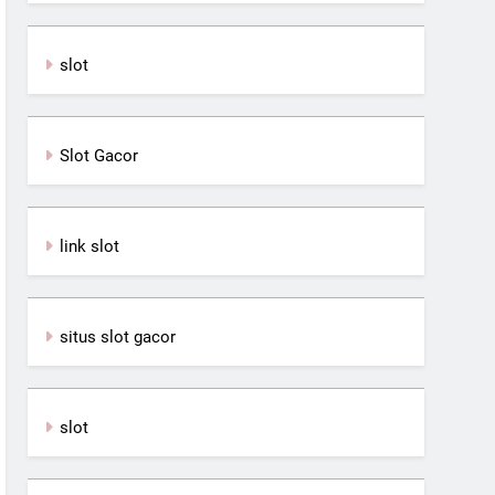
slot
Slot Gacor
link slot
situs slot gacor
slot