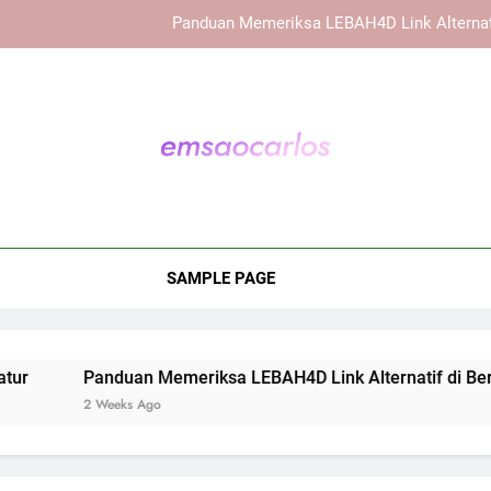
Panduan Memeriksa LEBAH4D Link Alternat
Cara Membuka KAYA787 Alternatif 
Cara Mengelola Bookmark KAYA787 Alte
EDWINSLOT Link Alternatif untuk Mendukung Aktivita
a O' Carlos
Panduan Memeriksa LEBAH4D Link Alternat
idangan Autentik Di Emsa O’ Carlos, Restoran Dengan Cita Ras
Cara Membuka KAYA787 Alternatif 
SAMPLE PAGE
Cara Mengelola Bookmark KAYA787 Alte
nduan Memeriksa LEBAH4D Link Alternatif di Berbagai Pera
Weeks Ago