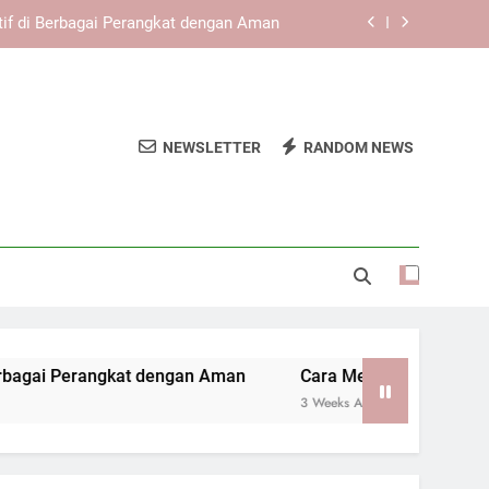
if di Berbagai Perangkat dengan Aman
tanpa Mengganggu Performa Perangkat
rnatif dengan Lebih Aman dan Teratur
NEWSLETTER
RANDOM NEWS
s Akses Harian yang Aman dan Teratur
if di Berbagai Perangkat dengan Aman
a Khas Yang Memanjakan Selera.
tanpa Mengganggu Performa Perangkat
rnatif dengan Lebih Aman dan Teratur
ngkat dengan Aman
Cara Membuka KAYA787 Alternatif 
3 Weeks Ago