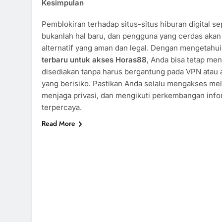
Kesimpulan
Pemblokiran terhadap situs-situs hiburan digital s
bukanlah hal baru, dan pengguna yang cerdas akan
alternatif yang aman dan legal. Dengan mengetahu
terbaru untuk akses Horas88
, Anda bisa tetap me
disediakan tanpa harus bergantung pada VPN atau ap
yang berisiko. Pastikan Anda selalu mengakses mela
menjaga privasi, dan mengikuti perkembangan info
terpercaya.
Read More