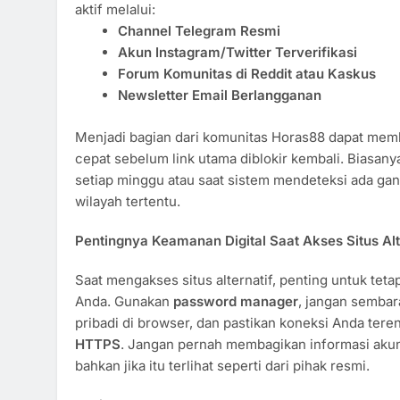
aktif melalui:
Channel Telegram Resmi
Akun Instagram/Twitter Terverifikasi
Forum Komunitas di Reddit atau Kaskus
Newsletter Email Berlangganan
Menjadi bagian dari komunitas Horas88 dapat mem
cepat sebelum link utama diblokir kembali. Biasanya
setiap minggu atau saat sistem mendeteksi ada ga
wilayah tertentu.
Pentingnya Keamanan Digital Saat Akses Situs Alt
Saat mengakses situs alternatif, penting untuk teta
Anda. Gunakan
password manager
, jangan semba
pribadi di browser, dan pastikan koneksi Anda tere
HTTPS
. Jangan pernah membagikan informasi aku
bahkan jika itu terlihat seperti dari pihak resmi.