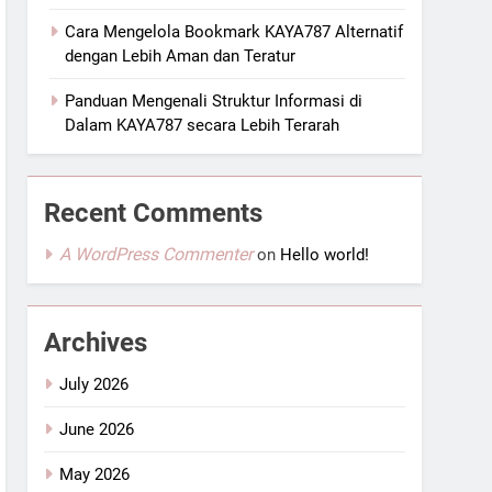
Cara Mengelola Bookmark KAYA787 Alternatif
dengan Lebih Aman dan Teratur
Panduan Mengenali Struktur Informasi di
Dalam KAYA787 secara Lebih Terarah
Recent Comments
A WordPress Commenter
on
Hello world!
Archives
July 2026
June 2026
May 2026