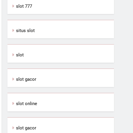
slot 777
situs slot
slot
slot gacor
slot online
slot gacor