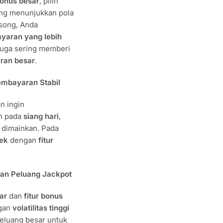
bonus besar
, pilih
ring menunjukkan pola
osong, Anda
yaran yang lebih
uga sering memberi
ran besar
.
embayaran Stabil
n ingin
in pada
siang hari
,
 dimainkan. Pada
ek
dengan
fitur
dan Peluang Jackpot
ar
dan
fitur bonus
ngan
volatilitas tinggi
eluang besar untuk