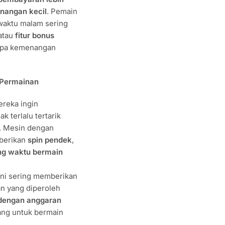
nangan kecil
. Pemain
aktu malam sering
atau
fitur bonus
anpa kemenangan
 Permainan
reka ingin
ak terlalu tertarik
. Mesin dengan
berikan
spin pendek
,
g waktu bermain
 ini sering memberikan
n yang diperoleh
dengan anggaran
ang untuk bermain