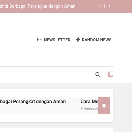
if di Berbagai Perangkat dengan Aman
tanpa Mengganggu Performa Perangkat
rnatif dengan Lebih Aman dan Teratur
NEWSLETTER
RANDOM NEWS
s Akses Harian yang Aman dan Teratur
if di Berbagai Perangkat dengan Aman
a Khas Yang Memanjakan Selera.
tanpa Mengganggu Performa Perangkat
rnatif dengan Lebih Aman dan Teratur
ngkat dengan Aman
Cara Membuka KAYA787 Alternatif 
3 Weeks Ago