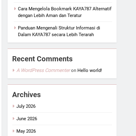
Cara Mengelola Bookmark KAYA787 Alternatif
dengan Lebih Aman dan Teratur
Panduan Mengenali Struktur Informasi di
Dalam KAYA787 secara Lebih Terarah
Recent Comments
A WordPress Commenter
on
Hello world!
Archives
July 2026
June 2026
May 2026