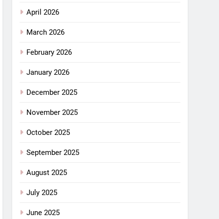
April 2026
March 2026
February 2026
January 2026
December 2025
November 2025
October 2025
September 2025
August 2025
July 2025
June 2025