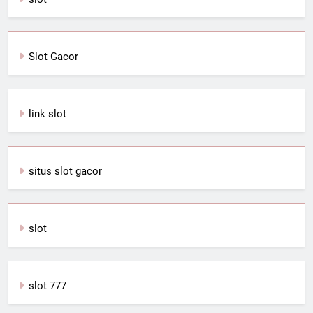
Slot Gacor
link slot
situs slot gacor
slot
slot 777