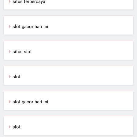
situs terpercaya
slot gacor hari ini
situs slot
slot
slot gacor hari ini
slot