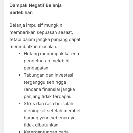
Dampak Negatif Belanja
Berlebihan
Belanja impulsif mungkin
memberikan kepuasan sesaat,
tetapi dalam jangka panjang dapat
menimbulkan masalah:
Hutang menumpuk karena
pengeluaran melebihi
pendapatan.
Tabungan dan investasi
terganggu sehingga
rencana finansial jangka
panjang tidak tercapai.
Stres dan rasa bersalah
meningkat setelah membeli
barang yang sebenarnya
tidak dibutuhkan.
Ketergantungan pada