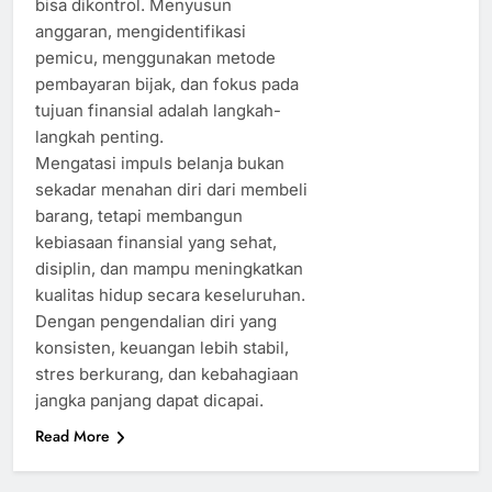
bisa dikontrol. Menyusun
anggaran, mengidentifikasi
pemicu, menggunakan metode
pembayaran bijak, dan fokus pada
tujuan finansial adalah langkah-
langkah penting.
Mengatasi impuls belanja bukan
sekadar menahan diri dari membeli
barang, tetapi membangun
kebiasaan finansial yang sehat,
disiplin, dan mampu meningkatkan
kualitas hidup secara keseluruhan.
Dengan pengendalian diri yang
konsisten, keuangan lebih stabil,
stres berkurang, dan kebahagiaan
jangka panjang dapat dicapai.
Read More