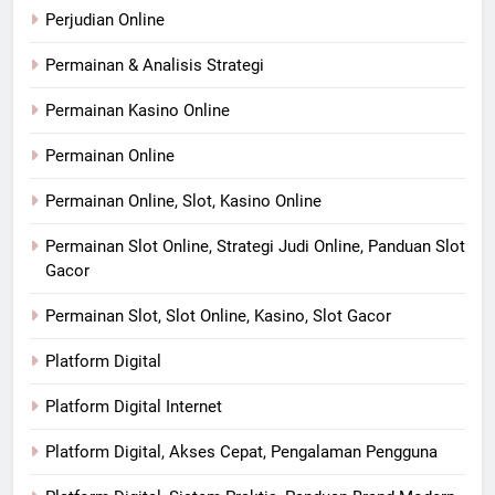
Perjudian Online
Permainan & Analisis Strategi
Permainan Kasino Online
Permainan Online
Permainan Online, Slot, Kasino Online
Permainan Slot Online, Strategi Judi Online, Panduan Slot
Gacor
Permainan Slot, Slot Online, Kasino, Slot Gacor
Platform Digital
Platform Digital Internet
Platform Digital, Akses Cepat, Pengalaman Pengguna