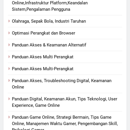
Online,Infrastruktur Platform,Keandalan
Sistem,Pengalaman Pengguna
Olahraga, Sepak Bola, Industri Taruhan
Optimasi Perangkat dan Browser
Panduan Akses & Keamanan Alternatif
Panduan Akses Multi Perangkat
Panduan Akses Multi-Perangkat
Panduan Akses, Troubleshooting Digital, Keamanan
Online
Panduan Digital, Keamanan Akun, Tips Teknologi, User
Experience, Game Online
Panduan Game Online, Strategi Bermain, Tips Game
Online, Manajemen Waktu Gamer, Pengembangan Skill,
Psikologi Gamer