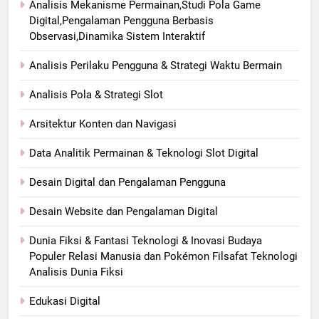
Analisis Mekanisme Permainan,Studi Pola Game
Digital,Pengalaman Pengguna Berbasis
Observasi,Dinamika Sistem Interaktif
Analisis Perilaku Pengguna & Strategi Waktu Bermain
Analisis Pola & Strategi Slot
Arsitektur Konten dan Navigasi
Data Analitik Permainan & Teknologi Slot Digital
Desain Digital dan Pengalaman Pengguna
Desain Website dan Pengalaman Digital
Dunia Fiksi & Fantasi Teknologi & Inovasi Budaya
Populer Relasi Manusia dan Pokémon Filsafat Teknologi
Analisis Dunia Fiksi
Edukasi Digital