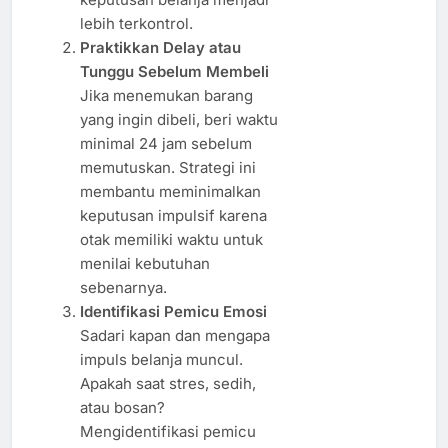
lebih terkontrol.
Praktikkan Delay atau
Tunggu Sebelum Membeli
Jika menemukan barang
yang ingin dibeli, beri waktu
minimal 24 jam sebelum
memutuskan. Strategi ini
membantu meminimalkan
keputusan impulsif karena
otak memiliki waktu untuk
menilai kebutuhan
sebenarnya.
Identifikasi Pemicu Emosi
Sadari kapan dan mengapa
impuls belanja muncul.
Apakah saat stres, sedih,
atau bosan?
Mengidentifikasi pemicu