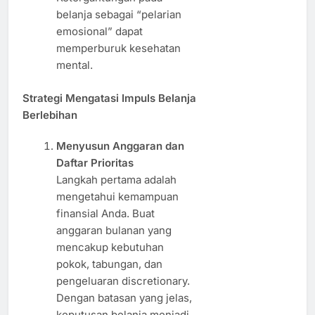
belanja sebagai “pelarian
emosional” dapat
memperburuk kesehatan
mental.
Strategi Mengatasi Impuls Belanja
Berlebihan
Menyusun Anggaran dan
Daftar Prioritas
Langkah pertama adalah
mengetahui kemampuan
finansial Anda. Buat
anggaran bulanan yang
mencakup kebutuhan
pokok, tabungan, dan
pengeluaran discretionary.
Dengan batasan yang jelas,
keputusan belanja menjadi