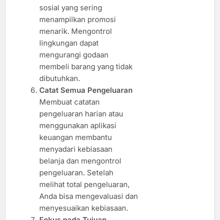
sosial yang sering
menampilkan promosi
menarik. Mengontrol
lingkungan dapat
mengurangi godaan
membeli barang yang tidak
dibutuhkan.
Catat Semua Pengeluaran
Membuat catatan
pengeluaran harian atau
menggunakan aplikasi
keuangan membantu
menyadari kebiasaan
belanja dan mengontrol
pengeluaran. Setelah
melihat total pengeluaran,
Anda bisa mengevaluasi dan
menyesuaikan kebiasaan.
Fokus pada Tujuan