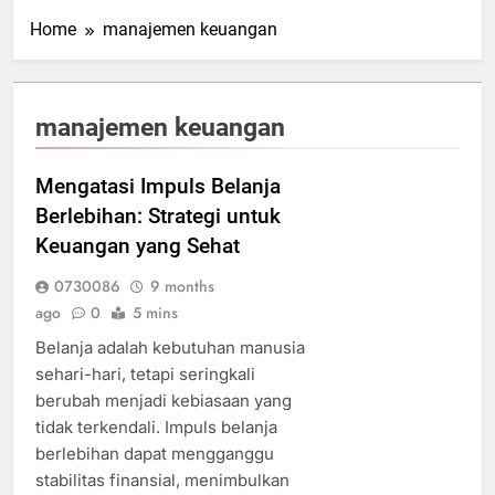
Home
manajemen keuangan
manajemen keuangan
Mengatasi Impuls Belanja
Berlebihan: Strategi untuk
Keuangan yang Sehat
0730086
9 months
ago
0
5 mins
Belanja adalah kebutuhan manusia
sehari-hari, tetapi seringkali
berubah menjadi kebiasaan yang
tidak terkendali. Impuls belanja
berlebihan dapat mengganggu
stabilitas finansial, menimbulkan