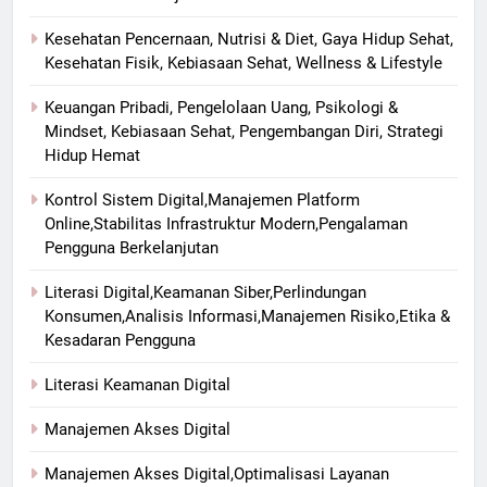
Kesehatan Pencernaan, Nutrisi & Diet, Gaya Hidup Sehat,
Kesehatan Fisik, Kebiasaan Sehat, Wellness & Lifestyle
Keuangan Pribadi, Pengelolaan Uang, Psikologi &
Mindset, Kebiasaan Sehat, Pengembangan Diri, Strategi
Hidup Hemat
Kontrol Sistem Digital,Manajemen Platform
Online,Stabilitas Infrastruktur Modern,Pengalaman
Pengguna Berkelanjutan
Literasi Digital,Keamanan Siber,Perlindungan
Konsumen,Analisis Informasi,Manajemen Risiko,Etika &
Kesadaran Pengguna
Literasi Keamanan Digital
Manajemen Akses Digital
Manajemen Akses Digital,Optimalisasi Layanan