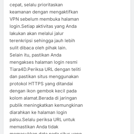
cepat, selalu prioritaskan
keamanan dengan mengaktifkan
VPN sebelum membuka halaman
login.Setiap aktivitas yang Anda
lakukan akan melalui jalur
terenkripsi sehingga jauh lebih
sulit dibaca oleh pihak lain.
Selain itu, pastikan Anda
mengakses halaman login resmi
Tiara4D.Periksa URL dengan teliti
dan pastikan situs menggunakan
protokol HTTPS yang ditandai
dengan ikon gembok kecil pada
kolom alamat.Berada di jaringan
publik meningkatkan kemungkinan
diarahkan ke halaman login
palsu.Selalu periksa URL untuk
memastikan Anda tidak
memasukkan data pada situs yang