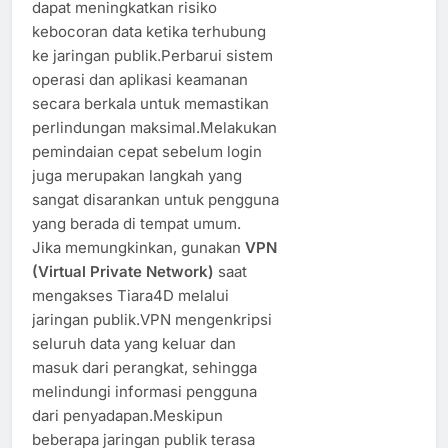
dapat meningkatkan risiko
kebocoran data ketika terhubung
ke jaringan publik.Perbarui sistem
operasi dan aplikasi keamanan
secara berkala untuk memastikan
perlindungan maksimal.Melakukan
pemindaian cepat sebelum login
juga merupakan langkah yang
sangat disarankan untuk pengguna
yang berada di tempat umum.
Jika memungkinkan, gunakan
VPN
(Virtual Private Network)
saat
mengakses Tiara4D melalui
jaringan publik.VPN mengenkripsi
seluruh data yang keluar dan
masuk dari perangkat, sehingga
melindungi informasi pengguna
dari penyadapan.Meskipun
beberapa jaringan publik terasa