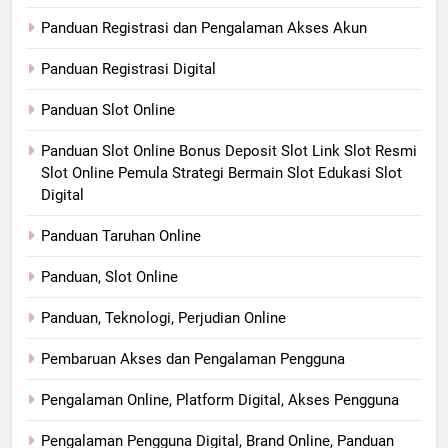
Panduan Registrasi dan Pengalaman Akses Akun
Panduan Registrasi Digital
Panduan Slot Online
Panduan Slot Online Bonus Deposit Slot Link Slot Resmi
Slot Online Pemula Strategi Bermain Slot Edukasi Slot
Digital
Panduan Taruhan Online
Panduan, Slot Online
Panduan, Teknologi, Perjudian Online
Pembaruan Akses dan Pengalaman Pengguna
Pengalaman Online, Platform Digital, Akses Pengguna
Pengalaman Pengguna Digital, Brand Online, Panduan