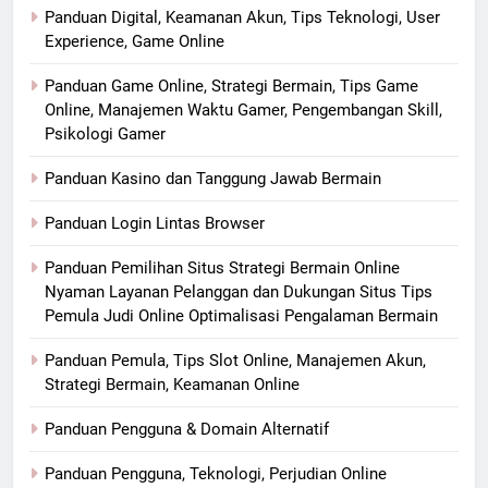
Panduan Digital, Keamanan Akun, Tips Teknologi, User
Experience, Game Online
Panduan Game Online, Strategi Bermain, Tips Game
Online, Manajemen Waktu Gamer, Pengembangan Skill,
Psikologi Gamer
Panduan Kasino dan Tanggung Jawab Bermain
Panduan Login Lintas Browser
Panduan Pemilihan Situs Strategi Bermain Online
Nyaman Layanan Pelanggan dan Dukungan Situs Tips
Pemula Judi Online Optimalisasi Pengalaman Bermain
Panduan Pemula, Tips Slot Online, Manajemen Akun,
Strategi Bermain, Keamanan Online
Panduan Pengguna & Domain Alternatif
Panduan Pengguna, Teknologi, Perjudian Online