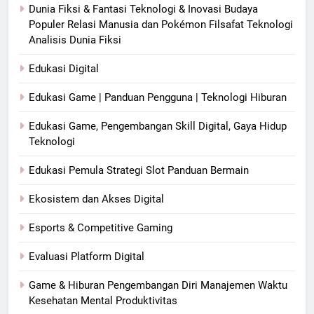
Dunia Fiksi & Fantasi Teknologi & Inovasi Budaya
Populer Relasi Manusia dan Pokémon Filsafat Teknologi
Analisis Dunia Fiksi
Edukasi Digital
Edukasi Game | Panduan Pengguna | Teknologi Hiburan
Edukasi Game, Pengembangan Skill Digital, Gaya Hidup
Teknologi
Edukasi Pemula Strategi Slot Panduan Bermain
Ekosistem dan Akses Digital
Esports & Competitive Gaming
Evaluasi Platform Digital
Game & Hiburan Pengembangan Diri Manajemen Waktu
Kesehatan Mental Produktivitas