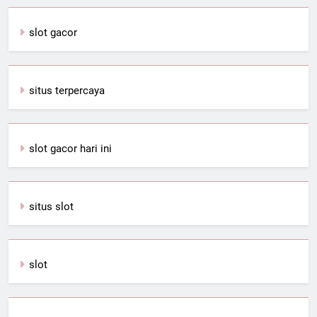
slot gacor
situs terpercaya
slot gacor hari ini
situs slot
slot