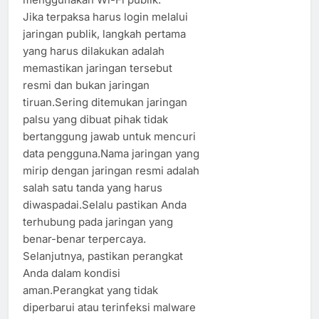
Jika terpaksa harus login melalui
jaringan publik, langkah pertama
yang harus dilakukan adalah
memastikan jaringan tersebut
resmi dan bukan jaringan
tiruan.Sering ditemukan jaringan
palsu yang dibuat pihak tidak
bertanggung jawab untuk mencuri
data pengguna.Nama jaringan yang
mirip dengan jaringan resmi adalah
salah satu tanda yang harus
diwaspadai.Selalu pastikan Anda
terhubung pada jaringan yang
benar-benar terpercaya.
Selanjutnya, pastikan perangkat
Anda dalam kondisi
aman.Perangkat yang tidak
diperbarui atau terinfeksi malware