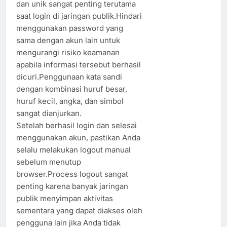
dan unik sangat penting terutama
saat login di jaringan publik.Hindari
menggunakan password yang
sama dengan akun lain untuk
mengurangi risiko keamanan
apabila informasi tersebut berhasil
dicuri.Penggunaan kata sandi
dengan kombinasi huruf besar,
huruf kecil, angka, dan simbol
sangat dianjurkan.
Setelah berhasil login dan selesai
menggunakan akun, pastikan Anda
selalu melakukan logout manual
sebelum menutup
browser.Process logout sangat
penting karena banyak jaringan
publik menyimpan aktivitas
sementara yang dapat diakses oleh
pengguna lain jika Anda tidak