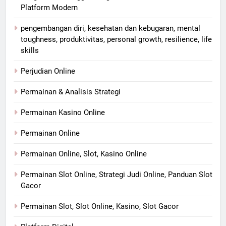
Platform Modern
pengembangan diri, kesehatan dan kebugaran, mental
toughness, produktivitas, personal growth, resilience, life
skills
Perjudian Online
Permainan & Analisis Strategi
Permainan Kasino Online
Permainan Online
Permainan Online, Slot, Kasino Online
Permainan Slot Online, Strategi Judi Online, Panduan Slot
Gacor
Permainan Slot, Slot Online, Kasino, Slot Gacor