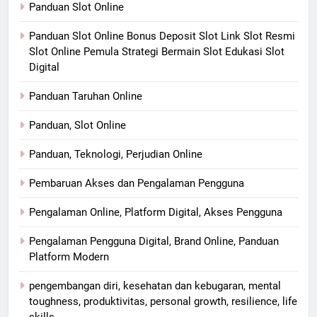
Panduan Slot Online
Panduan Slot Online Bonus Deposit Slot Link Slot Resmi
Slot Online Pemula Strategi Bermain Slot Edukasi Slot
Digital
Panduan Taruhan Online
Panduan, Slot Online
Panduan, Teknologi, Perjudian Online
Pembaruan Akses dan Pengalaman Pengguna
Pengalaman Online, Platform Digital, Akses Pengguna
Pengalaman Pengguna Digital, Brand Online, Panduan
Platform Modern
pengembangan diri, kesehatan dan kebugaran, mental
toughness, produktivitas, personal growth, resilience, life