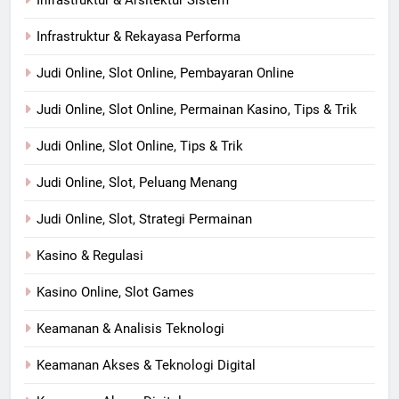
Infrastruktur & Arsitektur Sistem
Infrastruktur & Rekayasa Performa
Judi Online, Slot Online, Pembayaran Online
Judi Online, Slot Online, Permainan Kasino, Tips & Trik
Judi Online, Slot Online, Tips & Trik
Judi Online, Slot, Peluang Menang
Judi Online, Slot, Strategi Permainan
Kasino & Regulasi
Kasino Online, Slot Games
Keamanan & Analisis Teknologi
Keamanan Akses & Teknologi Digital