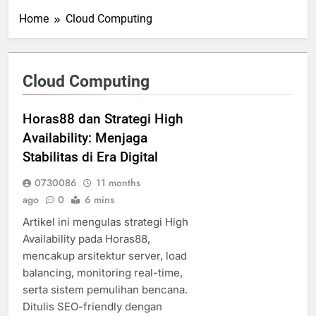
Home
Cloud Computing
Cloud Computing
Horas88 dan Strategi High
Availability: Menjaga
Stabilitas di Era Digital
0730086
11 months
ago
0
6 mins
Artikel ini mengulas strategi High
Availability pada Horas88,
mencakup arsitektur server, load
balancing, monitoring real-time,
serta sistem pemulihan bencana.
Ditulis SEO-friendly dengan