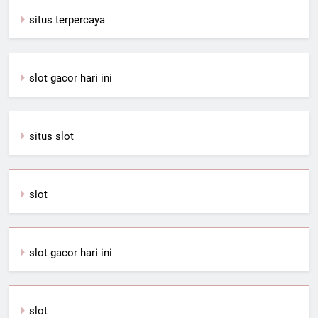
situs terpercaya
slot gacor hari ini
situs slot
slot
slot gacor hari ini
slot