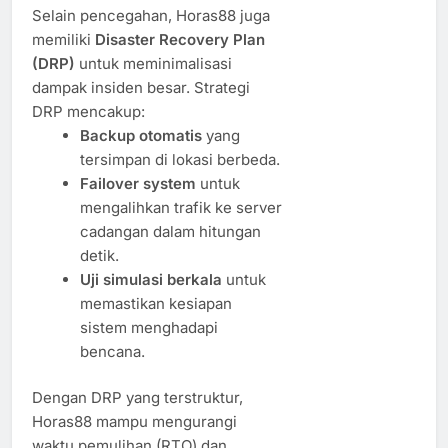
Selain pencegahan, Horas88 juga
memiliki
Disaster Recovery Plan
(DRP)
untuk meminimalisasi
dampak insiden besar. Strategi
DRP mencakup:
Backup otomatis
yang
tersimpan di lokasi berbeda.
Failover system
untuk
mengalihkan trafik ke server
cadangan dalam hitungan
detik.
Uji simulasi berkala
untuk
memastikan kesiapan
sistem menghadapi
bencana.
Dengan DRP yang terstruktur,
Horas88 mampu mengurangi
waktu pemulihan (RTO) dan