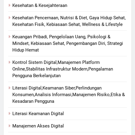
Kesehatan & Kesejahteraan
Kesehatan Pencernaan, Nutrisi & Diet, Gaya Hidup Sehat,
Kesehatan Fisik, Kebiasaan Sehat, Wellness & Lifestyle
Keuangan Pribadi, Pengelolaan Uang, Psikologi &
Mindset, Kebiasaan Sehat, Pengembangan Diri, Strategi
Hidup Hemat
Kontrol Sistem Digital,Manajemen Platform
Online,Stabilitas Infrastruktur Modern,Pengalaman
Pengguna Berkelanjutan
Literasi Digital,Keamanan Siber,Perlindungan
Konsumen,Analisis Informasi,Manajemen Risiko,Etika &
Kesadaran Pengguna
Literasi Keamanan Digital
Manajemen Akses Digital