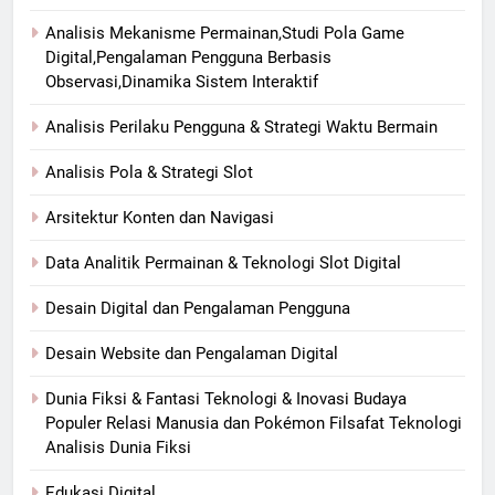
Analisis Mekanisme Permainan,Studi Pola Game
Digital,Pengalaman Pengguna Berbasis
Observasi,Dinamika Sistem Interaktif
Analisis Perilaku Pengguna & Strategi Waktu Bermain
Analisis Pola & Strategi Slot
Arsitektur Konten dan Navigasi
Data Analitik Permainan & Teknologi Slot Digital
Desain Digital dan Pengalaman Pengguna
Desain Website dan Pengalaman Digital
Dunia Fiksi & Fantasi Teknologi & Inovasi Budaya
Populer Relasi Manusia dan Pokémon Filsafat Teknologi
Analisis Dunia Fiksi
Edukasi Digital