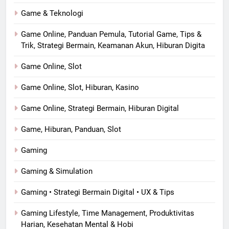
Game & Teknologi
Game Online, Panduan Pemula, Tutorial Game, Tips &
Trik, Strategi Bermain, Keamanan Akun, Hiburan Digita
Game Online, Slot
Game Online, Slot, Hiburan, Kasino
Game Online, Strategi Bermain, Hiburan Digital
Game, Hiburan, Panduan, Slot
Gaming
Gaming & Simulation
Gaming • Strategi Bermain Digital • UX & Tips
Gaming Lifestyle, Time Management, Produktivitas
Harian, Kesehatan Mental & Hobi