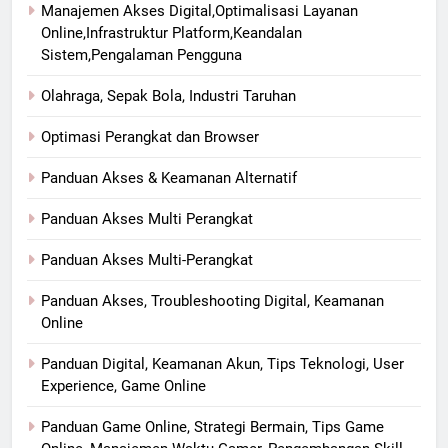
Manajemen Akses Digital,Optimalisasi Layanan
Online,Infrastruktur Platform,Keandalan
Sistem,Pengalaman Pengguna
Olahraga, Sepak Bola, Industri Taruhan
Optimasi Perangkat dan Browser
Panduan Akses & Keamanan Alternatif
Panduan Akses Multi Perangkat
Panduan Akses Multi-Perangkat
Panduan Akses, Troubleshooting Digital, Keamanan
Online
Panduan Digital, Keamanan Akun, Tips Teknologi, User
Experience, Game Online
Panduan Game Online, Strategi Bermain, Tips Game