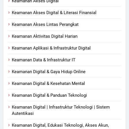
Keamanan Akses Digital
Keamanan Akses Digital & Literasi Finansial
Keamanan Akses Lintas Perangkat
Keamanan Aktivitas Digital Harian
Keamanan Aplikasi & Infrastruktur Digital
Keamanan Data & Infrastruktur IT
Keamanan Digital & Gaya Hidup Online
Keamanan Digital & Kesehatan Mental
Keamanan Digital & Panduan Teknologi
Keamanan Digital | Infrastruktur Teknologi | Sistem
Autentikasi
Keamanan Digital, Edukasi Teknologi, Akses Akun,