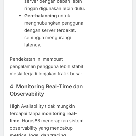
server dengan beban lebih
ringan digunakan lebih dulu.
Geo-balancing
untuk
menghubungkan pengguna
dengan server terdekat,
sehingga mengurangi
latency.
Pendekatan ini membuat
pengalaman pengguna lebih stabil
meski terjadi lonjakan trafik besar.
4. Monitoring Real-Time dan
Observability
High Availability tidak mungkin
tercapai tanpa
monitoring real-
time
. Horas88 menerapkan sistem
observability yang mencakup
metrics, logs, dan tracing
.