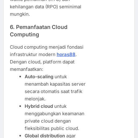
kehilangan data (RPO) seminimal
mungkin.
6. Pemanfaatan Cloud
Computing
Cloud computing menjadi fondasi
infrastruktur modern
horas88
.
Dengan cloud, platform dapat
memanfaatkan:
Auto-scaling
untuk
menambah kapasitas server
secara otomatis saat trafik
melonjak.
Hybrid cloud
untuk
menggabungkan keamanan
private cloud dengan
fleksibilitas public cloud.
Global distribution
agar