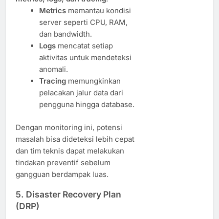
Metrics
memantau kondisi
server seperti CPU, RAM,
dan bandwidth.
Logs
mencatat setiap
aktivitas untuk mendeteksi
anomali.
Tracing
memungkinkan
pelacakan jalur data dari
pengguna hingga database.
Dengan monitoring ini, potensi
masalah bisa dideteksi lebih cepat
dan tim teknis dapat melakukan
tindakan preventif sebelum
gangguan berdampak luas.
5. Disaster Recovery Plan
(DRP)