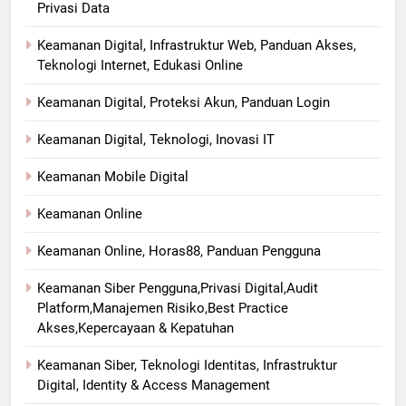
Privasi Data
Keamanan Digital, Infrastruktur Web, Panduan Akses,
Teknologi Internet, Edukasi Online
Keamanan Digital, Proteksi Akun, Panduan Login
Keamanan Digital, Teknologi, Inovasi IT
Keamanan Mobile Digital
Keamanan Online
Keamanan Online, Horas88, Panduan Pengguna
Keamanan Siber Pengguna,Privasi Digital,Audit
Platform,Manajemen Risiko,Best Practice
Akses,Kepercayaan & Kepatuhan
Keamanan Siber, Teknologi Identitas, Infrastruktur
Digital, Identity & Access Management