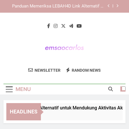
Skip
Cara Membuka KAYA787 Alternatif tanpa
to
Mengganggu Performa Perangkat
content
Cara Mengelola Bookmark KAYA787 Alternatif
dengan Lebih Aman dan Teratur
EDWINSLOT Link Alternatif untuk Mendukung
Aktivitas Akses Harian yang Aman dan Teratur
Panduan Memeriksa LEBAH4D Link Alternatif di
Berbagai Perangkat dengan Aman
Cara Membuka KAYA787 Alternatif tanpa
Mengganggu Performa Perangkat
Emsa O' Carlos
Nikmati Hidangan Autentik Di Emsa O’
Cara Mengelola Bookmark KAYA787 Alternatif
NEWSLETTER
RANDOM NEWS
dengan Lebih Aman dan Teratur
Carlos, Restoran Dengan Cita Rasa Khas
Yang Memanjakan Selera.
MENU
WINSLOT Link Alternatif untuk Mendukung Aktivitas Akses Ha
HEADLINES
Weeks Ago