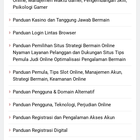
Online, Manajemen Waktu Gamer, Pengembangan Skill,
Psikologi Gamer
Panduan Kasino dan Tanggung Jawab Bermain
Panduan Login Lintas Browser
Panduan Pemilihan Situs Strategi Bermain Online
Nyaman Layanan Pelanggan dan Dukungan Situs Tips
Pemula Judi Online Optimalisasi Pengalaman Bermain
Panduan Pemula, Tips Slot Online, Manajemen Akun,
Strategi Bermain, Keamanan Online
Panduan Pengguna & Domain Alternatif
Panduan Pengguna, Teknologi, Perjudian Online
Panduan Registrasi dan Pengalaman Akses Akun
Panduan Registrasi Digital