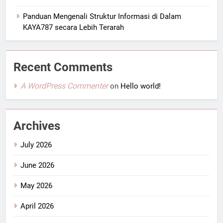
Panduan Mengenali Struktur Informasi di Dalam
KAYA787 secara Lebih Terarah
Recent Comments
A WordPress Commenter
on
Hello world!
Archives
July 2026
June 2026
May 2026
April 2026