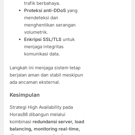
trafik berbahaya.
Proteksi anti-DDoS
yang
mendeteksi dan
menghentikan serangan
volumetrik.
Enkripsi SSL/TLS
untuk
menjaga integritas
komunikasi data.
Langkah ini menjaga sistem tetap
berjalan aman dan stabil meskipun
ada ancaman eksternal.
Kesimpulan
Strategi High Availability pada
Horas88 dibangun melalui
kombinasi
redundansi server, load
balancing, monitoring real-time,