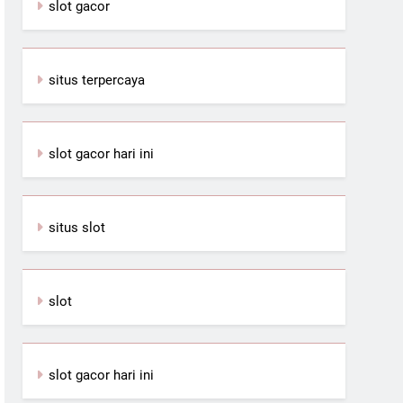
slot gacor
situs terpercaya
slot gacor hari ini
situs slot
slot
slot gacor hari ini