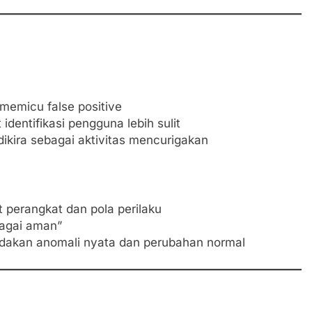
memicu false positive
dentifikasi pengguna lebih sulit
ikira sebagai aktivitas mencurigakan
 perangkat dan pola perilaku
bagai aman”
dakan anomali nyata dan perubahan normal