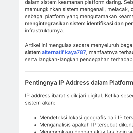
dalam sistem keamanan platform daring. Seba
memungkinkan sistem mengenali, melacak, d
sebagai platform yang mengutamakan keam
mengintegrasikan sistem identifikasi dan pe
infrastrukturnya.
Artikel ini mengulas secara menyeluruh bag
sistem
alternatif kaya787
, manfaatnya terha
serta langkah-langkah pencegahan terhadap
Pentingnya IP Address dalam Platform 
IP address ibarat sidik jari digital. Ketika 
sistem akan:
Mendeteksi lokasi geografis dari IP ter
Menganalisis apakah IP tersebut diken
Mencocokkan dengan aktivitas login 