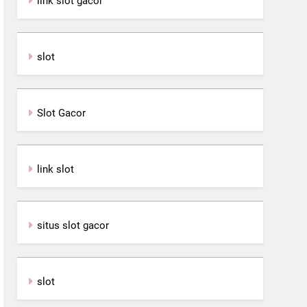
link slot gacor
slot
Slot Gacor
link slot
situs slot gacor
slot