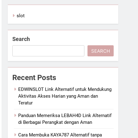
slot
Search
SEARCH
Recent Posts
EDWINSLOT Link Alternatif untuk Mendukung
Aktivitas Akses Harian yang Aman dan
Teratur
Panduan Memeriksa LEBAH4D Link Alternatif
di Berbagai Perangkat dengan Aman
Cara Membuka KAYA787 Alternatif tanpa