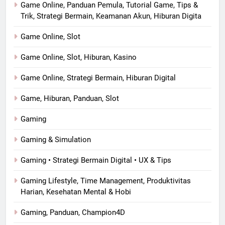
Game Online, Panduan Pemula, Tutorial Game, Tips &
Trik, Strategi Bermain, Keamanan Akun, Hiburan Digita
Game Online, Slot
Game Online, Slot, Hiburan, Kasino
Game Online, Strategi Bermain, Hiburan Digital
Game, Hiburan, Panduan, Slot
Gaming
Gaming & Simulation
Gaming • Strategi Bermain Digital • UX & Tips
Gaming Lifestyle, Time Management, Produktivitas
Harian, Kesehatan Mental & Hobi
Gaming, Panduan, Champion4D