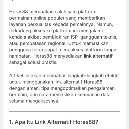
Horas88 merupakan salah satu platform
permainan online populer yang memberikan
layanan berkualitas kepada pemainnya. Namun,
terkadang akses ke platform ini mengalami
kendala akibat pemblokiran ISP, gangguan teknis,
atau pembatasan regional. Untuk memastikan
pengguna tetap dapat mengakses platform tanpa
hambatan, Horas88 menyediakan
link alternatif
sebagai solusi praktis.
Artikel ini akan membahas langkah-langkah efektif
untuk menggunakan link alternatif Horas88
dengan aman, tips mengoptimalkan pengalaman
bermain, dan cara memastikan keamanan data
selama mengaksesnya.
1. Apa Itu Link Alternatif Horas88?