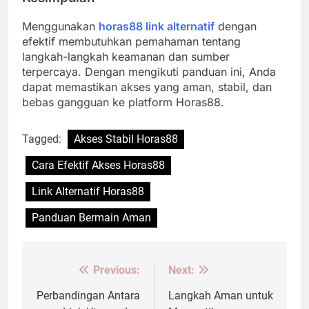
Menggunakan
horas88 link alternatif
dengan
efektif membutuhkan pemahaman tentang
langkah-langkah keamanan dan sumber
terpercaya. Dengan mengikuti panduan ini, Anda
dapat memastikan akses yang aman, stabil, dan
bebas gangguan ke platform Horas88.
Tagged:
Akses Stabil Horas88
Cara Efektif Akses Horas88
Link Alternatif Horas88
Panduan Bermain Aman
Previous:
Next:
Post
navigation
Perbandingan Antara
Langkah Aman untuk