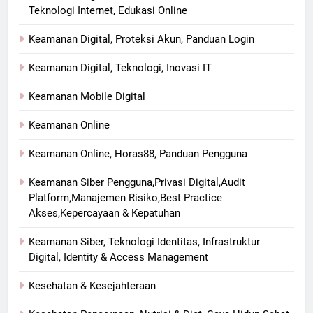
Teknologi Internet, Edukasi Online
Keamanan Digital, Proteksi Akun, Panduan Login
Keamanan Digital, Teknologi, Inovasi IT
Keamanan Mobile Digital
Keamanan Online
Keamanan Online, Horas88, Panduan Pengguna
Keamanan Siber Pengguna,Privasi Digital,Audit
Platform,Manajemen Risiko,Best Practice
Akses,Kepercayaan & Kepatuhan
Keamanan Siber, Teknologi Identitas, Infrastruktur
Digital, Identity & Access Management
Kesehatan & Kesejahteraan