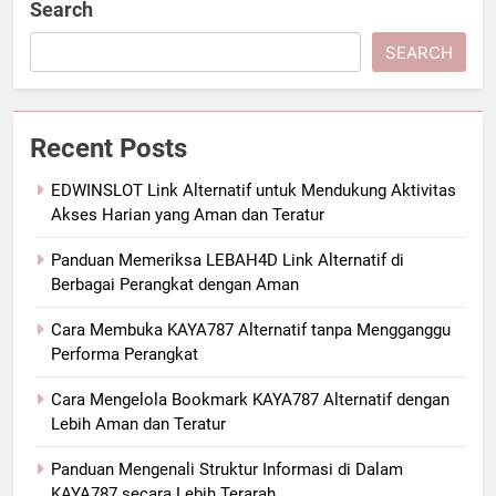
Search
SEARCH
Recent Posts
EDWINSLOT Link Alternatif untuk Mendukung Aktivitas
Akses Harian yang Aman dan Teratur
Panduan Memeriksa LEBAH4D Link Alternatif di
Berbagai Perangkat dengan Aman
Cara Membuka KAYA787 Alternatif tanpa Mengganggu
Performa Perangkat
Cara Mengelola Bookmark KAYA787 Alternatif dengan
Lebih Aman dan Teratur
Panduan Mengenali Struktur Informasi di Dalam
KAYA787 secara Lebih Terarah