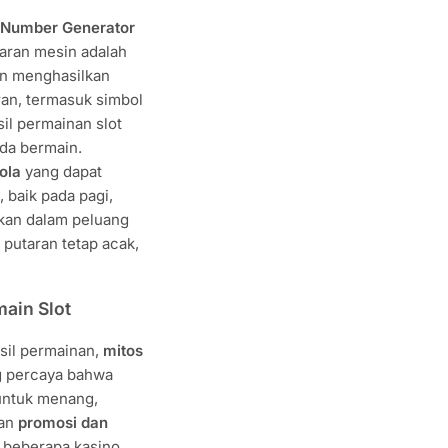
Number Generator
taran mesin adalah
an menghasilkan
ran, termasuk simbol
sil permainan slot
da bermain.
ola
yang dapat
baik pada pagi,
ikan dalam peluang
putaran tetap acak,
ain Slot
sil permainan,
mitos
g percaya bahwa
untuk menang,
kan
promosi dan
, beberapa kasino