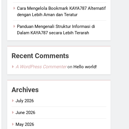
Cara Mengelola Bookmark KAYA787 Alternatif
dengan Lebih Aman dan Teratur
Panduan Mengenali Struktur Informasi di
Dalam KAYA787 secara Lebih Terarah
Recent Comments
A WordPress Commenter
on
Hello world!
Archives
July 2026
June 2026
May 2026