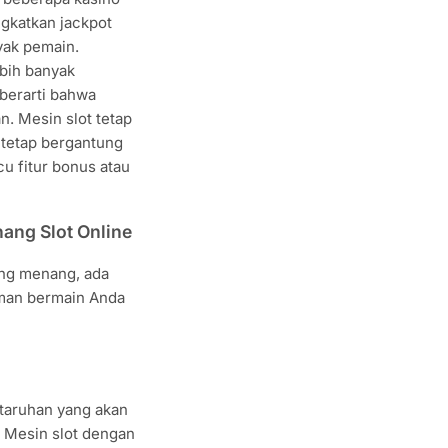
ngkatkan jackpot
yak pemain.
bih banyak
berarti bahwa
. Mesin slot tetap
tetap bergantung
u fitur bonus atau
ang Slot Online
ng menang, ada
aman bermain Anda
 taruhan yang akan
 Mesin slot dengan