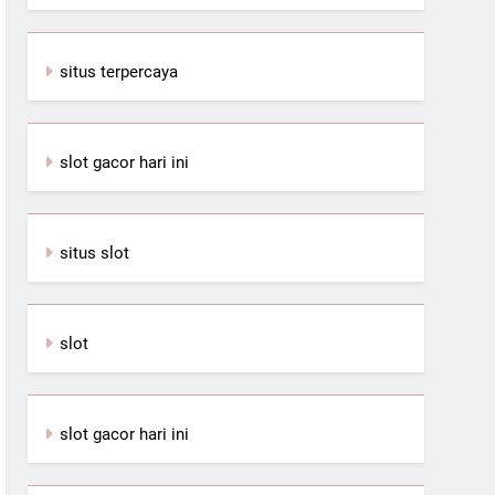
situs terpercaya
slot gacor hari ini
situs slot
slot
slot gacor hari ini