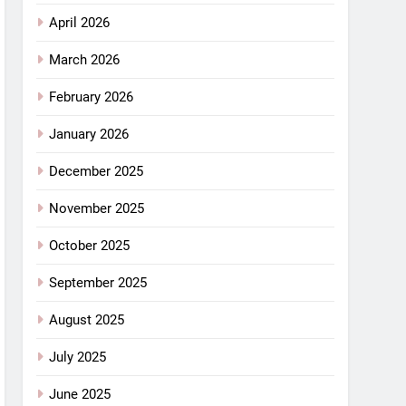
April 2026
March 2026
February 2026
January 2026
December 2025
November 2025
October 2025
September 2025
August 2025
July 2025
June 2025