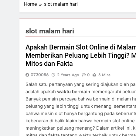
Home
slot malam hari
slot malam hari
Apakah Bermain Slot Online di Malam
Memberikan Peluang Lebih Tinggi? 
Mitos dan Fakta
0730086
2 Years Ago
0
8 Mins
Salah satu pertanyaan yang sering diajukan oleh pa
adalah apakah
waktu bermain
memengaruhi peluan
Banyak pemain percaya bahwa bermain di malam ha
peluang yang lebih tinggi untuk menang, sementara
bahwa mesin slot hanya bergantung pada keberunt
kebenaran di balik klaim bahwa bermain slot online
meningkatkan peluang menang? Dalam artikel ini, 
mitos dan fakta
tentang waktu terbaik untuk bermai