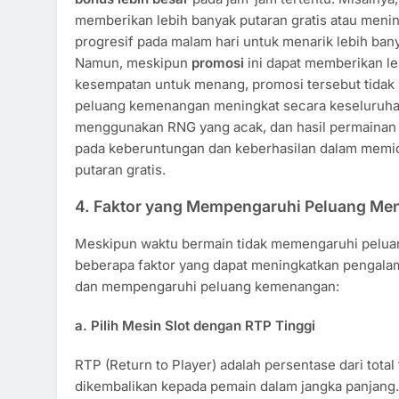
memberikan lebih banyak putaran gratis atau meni
progresif pada malam hari untuk menarik lebih ban
Namun, meskipun
promosi
ini dapat memberikan le
kesempatan untuk menang, promosi tersebut tidak 
peluang kemenangan meningkat secara keseluruhan
menggunakan RNG yang acak, dan hasil permainan 
pada keberuntungan dan keberhasilan dalam memic
putaran gratis.
4.
Faktor yang Mempengaruhi Peluang Men
Meskipun waktu bermain tidak memengaruhi pelua
beberapa faktor yang dapat meningkatkan pengal
dan mempengaruhi peluang kemenangan:
a.
Pilih Mesin Slot dengan RTP Tinggi
RTP (Return to Player) adalah persentase dari total
dikembalikan kepada pemain dalam jangka panjang.