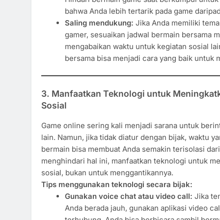
bahwa Anda lebih tertarik pada game daripa
Saling mendukung:
Jika Anda memiliki tema
gamer, sesuaikan jadwal bermain bersama m
mengabaikan waktu untuk kegiatan sosial la
bersama bisa menjadi cara yang baik untuk
3. Manfaatkan Teknologi untuk Meningkatk
Sosial
Game online sering kali menjadi sarana untuk beri
lain. Namun, jika tidak diatur dengan bijak, waktu y
bermain bisa membuat Anda semakin terisolasi dari
menghindari hal ini, manfaatkan teknologi untuk 
sosial, bukan untuk menggantikannya.
Tips menggunakan teknologi secara bijak:
Gunakan voice chat atau video call:
Jika te
Anda berada jauh, gunakan aplikasi video cal
terhubung. Anda bisa berbicara sambil berm