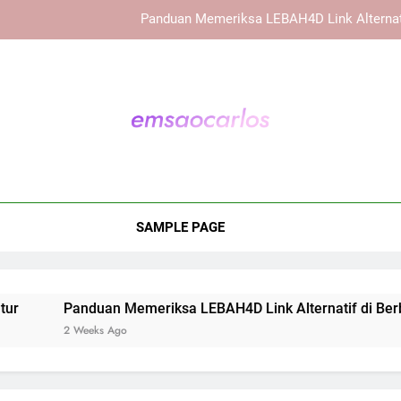
Panduan Memeriksa LEBAH4D Link Alternat
Cara Membuka KAYA787 Alternatif 
Cara Mengelola Bookmark KAYA787 Alte
EDWINSLOT Link Alternatif untuk Mendukung Aktivita
a O' Carlos
Panduan Memeriksa LEBAH4D Link Alternat
idangan Autentik Di Emsa O’ Carlos, Restoran Dengan Cita Ras
Cara Membuka KAYA787 Alternatif 
SAMPLE PAGE
Cara Mengelola Bookmark KAYA787 Alte
nduan Memeriksa LEBAH4D Link Alternatif di Berbagai Pera
eeks Ago