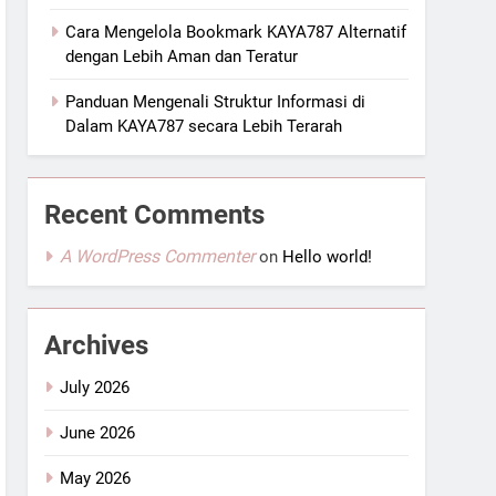
Cara Mengelola Bookmark KAYA787 Alternatif
dengan Lebih Aman dan Teratur
Panduan Mengenali Struktur Informasi di
Dalam KAYA787 secara Lebih Terarah
Recent Comments
A WordPress Commenter
on
Hello world!
Archives
July 2026
June 2026
May 2026