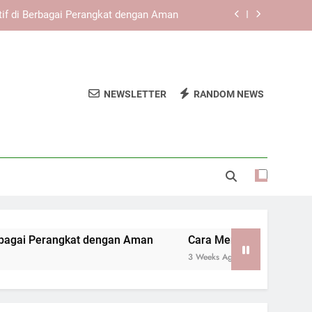
if di Berbagai Perangkat dengan Aman
tanpa Mengganggu Performa Perangkat
rnatif dengan Lebih Aman dan Teratur
NEWSLETTER
RANDOM NEWS
s Akses Harian yang Aman dan Teratur
if di Berbagai Perangkat dengan Aman
a Khas Yang Memanjakan Selera.
tanpa Mengganggu Performa Perangkat
rnatif dengan Lebih Aman dan Teratur
ngkat dengan Aman
Cara Membuka KAYA787 Alternatif 
3 Weeks Ago