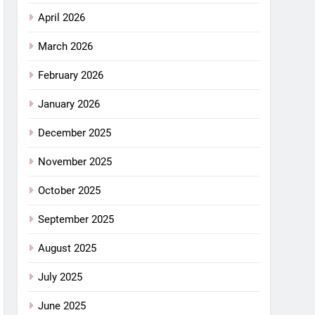
April 2026
March 2026
February 2026
January 2026
December 2025
November 2025
October 2025
September 2025
August 2025
July 2025
June 2025