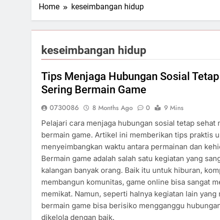
Home
keseimbangan hidup
keseimbangan hidup
Tips Menjaga Hubungan Sosial Tetap
Sering Bermain Game
0730086
8 Months Ago
0
9 Mins
Pelajari cara menjaga hubungan sosial tetap sehat
bermain game. Artikel ini memberikan tips praktis 
menyeimbangkan waktu antara permainan dan kehid
Bermain game adalah salah satu kegiatan yang sang
kalangan banyak orang. Baik itu untuk hiburan, kom
membangun komunitas, game online bisa sangat 
memikat. Namun, seperti halnya kegiatan lain yang
bermain game bisa berisiko mengganggu hubungan so
dikelola dengan baik.