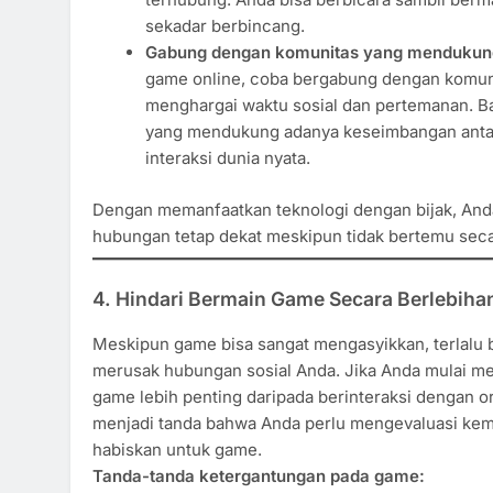
sekadar berbincang.
Gabung dengan komunitas yang mendukun
game online, coba bergabung dengan komun
menghargai waktu sosial dan pertemanan. Ba
yang mendukung adanya keseimbangan anta
interaksi dunia nyata.
Dengan memanfaatkan teknologi dengan bijak, And
hubungan tetap dekat meskipun tidak bertemu seca
4. Hindari Bermain Game Secara Berlebiha
Meskipun game bisa sangat mengasyikkan, terlalu 
merusak hubungan sosial Anda. Jika Anda mulai m
game lebih penting daripada berinteraksi dengan ora
menjadi tanda bahwa Anda perlu mengevaluasi kem
habiskan untuk game.
Tanda-tanda ketergantungan pada game: