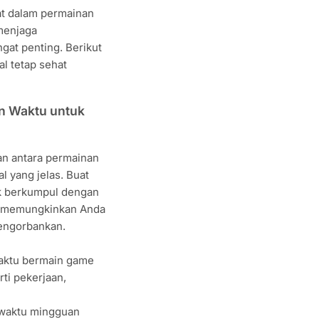
at dalam permainan
menjaga
gat penting. Berikut
l tetap sehat
n Waktu untuk
an antara permainan
 yang jelas. Buat
k berkumpul dengan
ak memungkinkan Anda
mengorbankan.
aktu bermain game
ti pekerjaan,
waktu mingguan