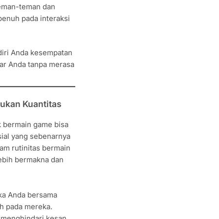
teman-teman dan
penuh pada interaksi
iri Anda kesempatan
tar Anda tanpa merasa
Bukan Kuantitas
k bermain game bisa
sial yang sebenarnya
lam rutinitas bermain
lebih bermakna dan
ka Anda bersama
uh pada mereka.
 menghindari kesan