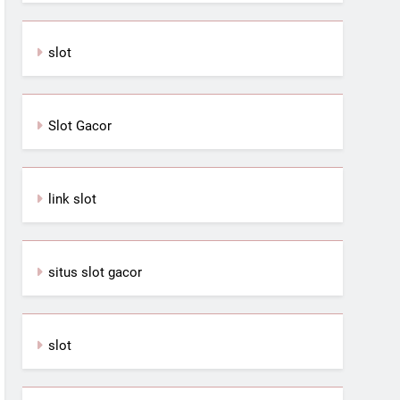
slot
Slot Gacor
link slot
situs slot gacor
slot