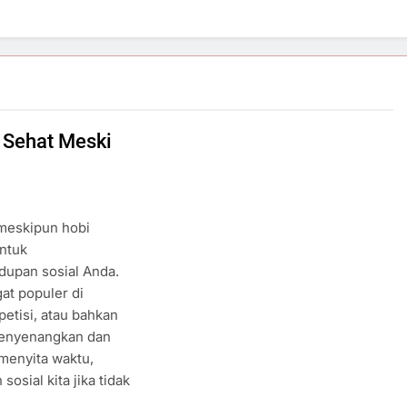
 Sehat Meski
 meskipun hobi
untuk
upan sosial Anda.
at populer di
petisi, atau bahkan
menyenangkan dan
 menyita waktu,
sial kita jika tidak