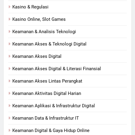
Kasino & Regulasi
Kasino Online, Slot Games
Keamanan & Analisis Teknologi
Keamanan Akses & Teknologi Digital
Keamanan Akses Digital
Keamanan Akses Digital & Literasi Finansial
Keamanan Akses Lintas Perangkat
Keamanan Aktivitas Digital Harian
Keamanan Aplikasi & Infrastruktur Digital
Keamanan Data & Infrastruktur IT
Keamanan Digital & Gaya Hidup Online