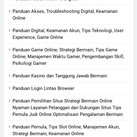
Panduan Akses, Troubleshooting Digital, Keamanan
Online
Panduan Digital, Keamanan Akun, Tips Teknologi, User
Experience, Game Online
Panduan Game Online, Strategi Bermain, Tips Game
Online, Manajemen Waktu Gamer, Pengembangan Skill,
Psikologi Gamer
Panduan Kasino dan Tanggung Jawab Bermain
Panduan Login Lintas Browser
Panduan Pemilihan Situs Strategi Bermain Online
Nyaman Layanan Pelanggan dan Dukungan Situs Tips
Pemula Judi Online Optimalisasi Pengalaman Bermain
Panduan Pemula, Tips Slot Online, Manajemen Akun,
Strategi Bermain, Keamanan Online