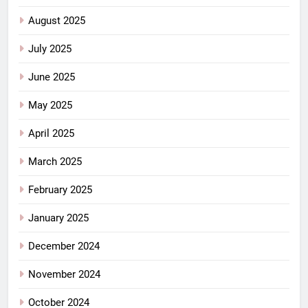
August 2025
July 2025
June 2025
May 2025
April 2025
March 2025
February 2025
January 2025
December 2024
November 2024
October 2024