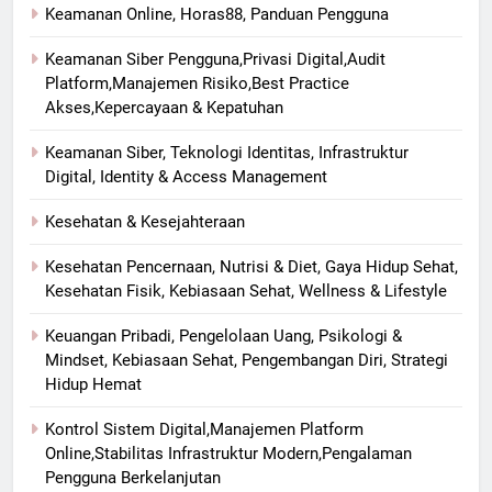
Keamanan Online, Horas88, Panduan Pengguna
Keamanan Siber Pengguna,Privasi Digital,Audit
Platform,Manajemen Risiko,Best Practice
Akses,Kepercayaan & Kepatuhan
Keamanan Siber, Teknologi Identitas, Infrastruktur
Digital, Identity & Access Management
Kesehatan & Kesejahteraan
Kesehatan Pencernaan, Nutrisi & Diet, Gaya Hidup Sehat,
Kesehatan Fisik, Kebiasaan Sehat, Wellness & Lifestyle
Keuangan Pribadi, Pengelolaan Uang, Psikologi &
Mindset, Kebiasaan Sehat, Pengembangan Diri, Strategi
Hidup Hemat
Kontrol Sistem Digital,Manajemen Platform
Online,Stabilitas Infrastruktur Modern,Pengalaman
Pengguna Berkelanjutan