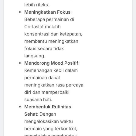
lebih rileks.
Meningkatkan Fokus
:
Beberapa permainan di
Corlaslot melatih
konsentrasi dan ketepatan,
membantu meningkatkan
fokus secara tidak
langsung.
Mendorong Mood Positif
:
Kemenangan kecil dalam
permainan dapat
meningkatkan rasa percaya
diri dan memperbaiki
suasana hati.
Membentuk Rutinitas
Sehat
: Dengan
mengalokasikan waktu
bermain yang terkontrol,
pemain bisa membentuk