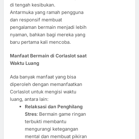
di tengah kesibukan.
Antarmuka yang ramah pengguna
dan responsif membuat
pengalaman bermain menjadi lebih
nyaman, bahkan bagi mereka yang
baru pertama kali mencoba.
Manfaat Bermain di Corlaslot saat
Waktu Luang
Ada banyak manfaat yang bisa
diperoleh dengan memanfaatkan
Corlaslot untuk mengisi waktu
luang, antara lain:
Relaksasi dan Penghilang
Stres
: Bermain game ringan
terbukti membantu
mengurangi ketegangan
mental dan membuat pikiran