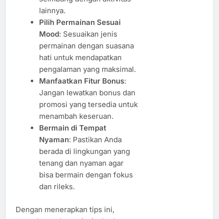
lainnya.
Pilih Permainan Sesuai
Mood
: Sesuaikan jenis
permainan dengan suasana
hati untuk mendapatkan
pengalaman yang maksimal.
Manfaatkan Fitur Bonus
:
Jangan lewatkan bonus dan
promosi yang tersedia untuk
menambah keseruan.
Bermain di Tempat
Nyaman
: Pastikan Anda
berada di lingkungan yang
tenang dan nyaman agar
bisa bermain dengan fokus
dan rileks.
Dengan menerapkan tips ini,