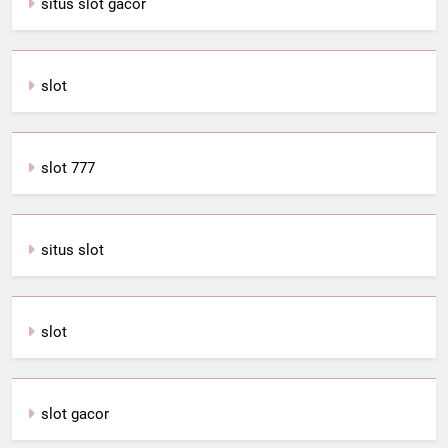
situs slot gacor
slot
slot 777
situs slot
slot
slot gacor