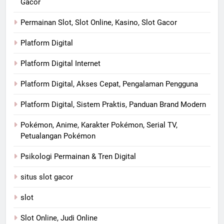
Gacor
Permainan Slot, Slot Online, Kasino, Slot Gacor
Platform Digital
Platform Digital Internet
Platform Digital, Akses Cepat, Pengalaman Pengguna
Platform Digital, Sistem Praktis, Panduan Brand Modern
Pokémon, Anime, Karakter Pokémon, Serial TV,
Petualangan Pokémon
Psikologi Permainan & Tren Digital
situs slot gacor
slot
Slot Online, Judi Online