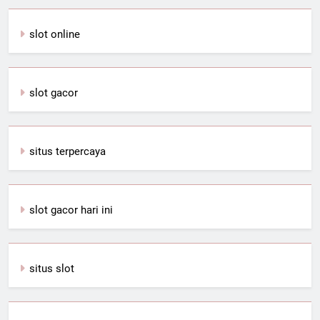
slot online
slot gacor
situs terpercaya
slot gacor hari ini
situs slot