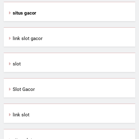
situs gacor
link slot gacor
slot
Slot Gacor
link slot