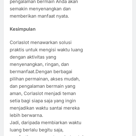
pengalaman bermain Anda akan
semakin menyenangkan dan
memberikan manfaat nyata.
Kesimpulan
Corlaslot menawarkan solusi
praktis untuk mengisi waktu luang
dengan aktivitas yang
menyenangkan, ringan, dan
bermanfaat.Dengan berbagai
pilihan permainan, akses mudah,
dan pengalaman bermain yang
aman, Corlaslot menjadi teman
setia bagi siapa saja yang ingin
menjadikan waktu santai mereka
lebih berwarna.
Jadi, daripada membiarkan waktu
luang berlalu begitu saja,