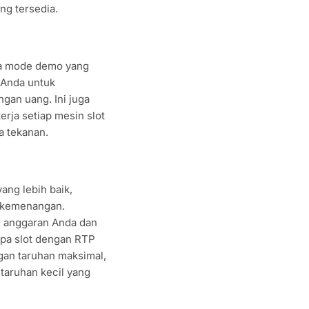
g tersedia.
ba mode demo yang
 Anda untuk
gan uang. Ini juga
ja setiap mesin slot
a tekanan.
ng lebih baik,
i kemenangan.
n anggaran Anda dan
apa slot dengan RTP
an taruhan maksimal,
taruhan kecil yang