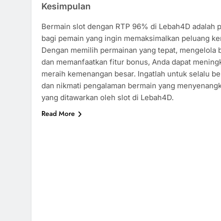
Kesimpulan
Bermain slot dengan RTP 96% di Lebah4D adalah p
bagi pemain yang ingin memaksimalkan peluang k
Dengan memilih permainan yang tepat, mengelola b
dan memanfaatkan fitur bonus, Anda dapat mening
meraih kemenangan besar. Ingatlah untuk selalu be
dan nikmati pengalaman bermain yang menyenangk
yang ditawarkan oleh slot di Lebah4D.
Read More