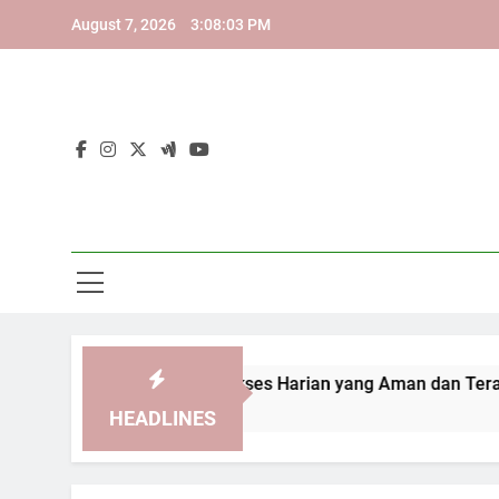
Skip
August 7, 2026
3:08:04 PM
to
content
Ems
Nikmati H
ukung Aktivitas Akses Harian yang Aman dan Teratur
Pa
2 
HEADLINES