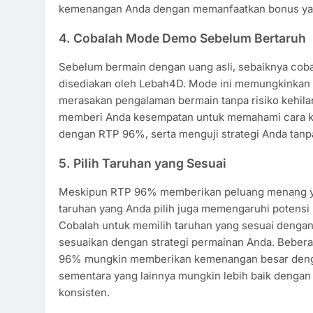
kemenangan Anda dengan memanfaatkan bonus yan
4. Cobalah Mode Demo Sebelum Bertaruh
Sebelum bermain dengan uang asli, sebaiknya co
disediakan oleh Lebah4D. Mode ini memungkinkan
merasakan pengalaman bermain tanpa risiko kehilan
memberi Anda kesempatan untuk memahami cara ker
dengan RTP 96%, serta menguji strategi Anda tanp
5. Pilih Taruhan yang Sesuai
Meskipun RTP 96% memberikan peluang menang ya
taruhan yang Anda pilih juga memengaruhi potens
Cobalah untuk memilih taruhan yang sesuai denga
sesuaikan dengan strategi permainan Anda. Beber
96% mungkin memberikan kemenangan besar deng
sementara yang lainnya mungkin lebih baik dengan 
konsisten.