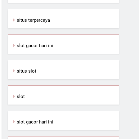
situs terpercaya
slot gacor hari ini
situs slot
slot
slot gacor hari ini