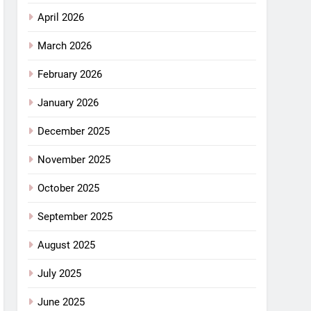
April 2026
March 2026
February 2026
January 2026
December 2025
November 2025
October 2025
September 2025
August 2025
July 2025
June 2025