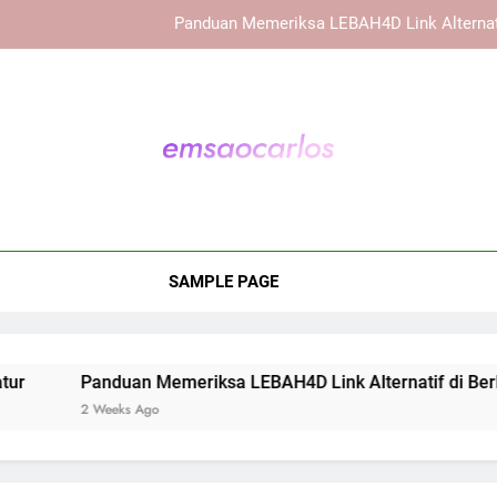
Panduan Memeriksa LEBAH4D Link Alternat
Cara Membuka KAYA787 Alternatif 
Cara Mengelola Bookmark KAYA787 Alte
EDWINSLOT Link Alternatif untuk Mendukung Aktivita
a O' Carlos
Panduan Memeriksa LEBAH4D Link Alternat
idangan Autentik Di Emsa O’ Carlos, Restoran Dengan Cita Ras
Cara Membuka KAYA787 Alternatif 
SAMPLE PAGE
Cara Mengelola Bookmark KAYA787 Alte
nduan Memeriksa LEBAH4D Link Alternatif di Berbagai Pera
Weeks Ago