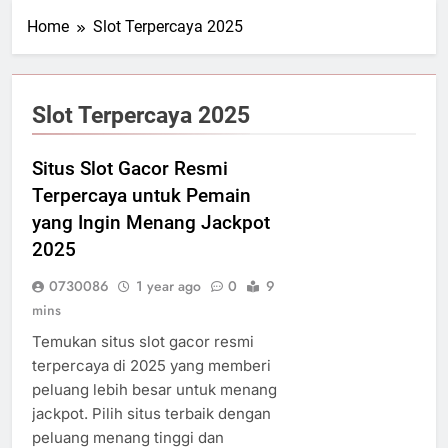
Home
Slot Terpercaya 2025
Slot Terpercaya 2025
Situs Slot Gacor Resmi
Terpercaya untuk Pemain
yang Ingin Menang Jackpot
2025
0730086
1 year ago
0
9
mins
Temukan situs slot gacor resmi
terpercaya di 2025 yang memberi
peluang lebih besar untuk menang
jackpot. Pilih situs terbaik dengan
peluang menang tinggi dan