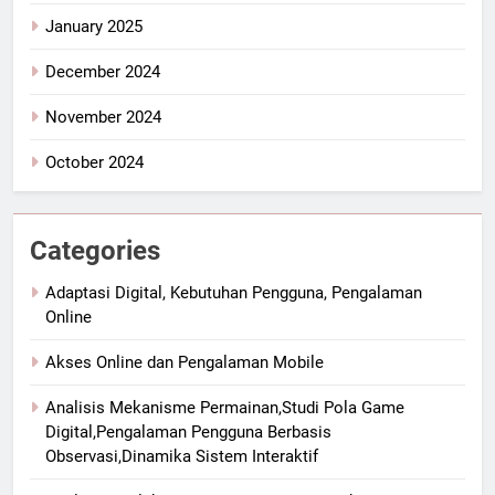
January 2025
December 2024
November 2024
October 2024
Categories
Adaptasi Digital, Kebutuhan Pengguna, Pengalaman
Online
Akses Online dan Pengalaman Mobile
Analisis Mekanisme Permainan,Studi Pola Game
Digital,Pengalaman Pengguna Berbasis
Observasi,Dinamika Sistem Interaktif