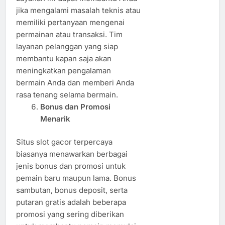
jika mengalami masalah teknis atau
memiliki pertanyaan mengenai
permainan atau transaksi. Tim
layanan pelanggan yang siap
membantu kapan saja akan
meningkatkan pengalaman
bermain Anda dan memberi Anda
rasa tenang selama bermain.
Bonus dan Promosi
Menarik
Situs slot gacor terpercaya
biasanya menawarkan berbagai
jenis bonus dan promosi untuk
pemain baru maupun lama. Bonus
sambutan, bonus deposit, serta
putaran gratis adalah beberapa
promosi yang sering diberikan