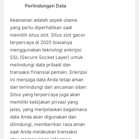
Perlindungan Data
Keamanan adalah aspek utama
yang perlu diperhatikan saat
memilih situs slot. Situs slot gacor
terpercaya di 2025 biasanya
menggunakan teknologi enkripsi
SSL (Secure Socket Layer) untuk
melindungi data pribadi dan
transaksi finansial pemain. Enkripsi
ini menjaga data Anda tetap aman
dan terlindungi dari ancaman siber.
Situs yang terpercaya juga akan
memiliki kebijakan privasi yang
jelas, yang menjelaskan bagaimana
data Anda akan digunakan dan
dilindungi, memberikan rasa aman
saat Anda melakukan transaksi