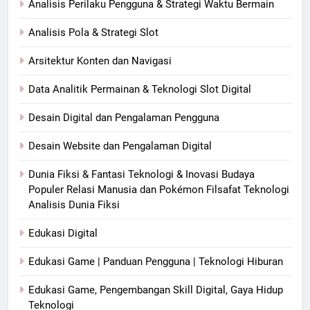
Analisis Perilaku Pengguna & Strategi Waktu Bermain
Analisis Pola & Strategi Slot
Arsitektur Konten dan Navigasi
Data Analitik Permainan & Teknologi Slot Digital
Desain Digital dan Pengalaman Pengguna
Desain Website dan Pengalaman Digital
Dunia Fiksi & Fantasi Teknologi & Inovasi Budaya
Populer Relasi Manusia dan Pokémon Filsafat Teknologi
Analisis Dunia Fiksi
Edukasi Digital
Edukasi Game | Panduan Pengguna | Teknologi Hiburan
Edukasi Game, Pengembangan Skill Digital, Gaya Hidup
Teknologi