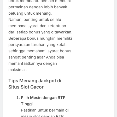
untuk membantu pemain memulai
permainan dengan lebih banyak
peluang untuk menang.
Namun, penting untuk selalu
membaca syarat dan ketentuan
dari setiap bonus yang ditawarkan.
Beberapa bonus mungkin memiliki
persyaratan taruhan yang ketat,
sehingga memahami syarat bonus
sangat penting agar Anda bisa
memanfaatkannya dengan
maksimal.
Tips Menang Jackpot di
Situs Slot Gacor
Pilih Mesin dengan RTP
Tinggi
Pastikan untuk bermain di
mesin slot dengan RTP