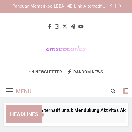
Skip
Cara Membuka KAYA787 Alternatif tanpa
to
Mengganggu Performa Perangkat
content
Cara Mengelola Bookmark KAYA787 Alternatif
dengan Lebih Aman dan Teratur
EDWINSLOT Link Alternatif untuk Mendukung
Aktivitas Akses Harian yang Aman dan Teratur
Panduan Memeriksa LEBAH4D Link Alternatif di
Berbagai Perangkat dengan Aman
Cara Membuka KAYA787 Alternatif tanpa
Mengganggu Performa Perangkat
Emsa O' Carlos
Nikmati Hidangan Autentik Di Emsa O’
Cara Mengelola Bookmark KAYA787 Alternatif
NEWSLETTER
RANDOM NEWS
dengan Lebih Aman dan Teratur
Carlos, Restoran Dengan Cita Rasa Khas
Yang Memanjakan Selera.
MENU
WINSLOT Link Alternatif untuk Mendukung Aktivitas Akses Ha
HEADLINES
Weeks Ago