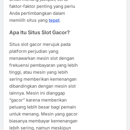
faktor-faktor penting yang perlu
Anda pertimbangkan dalam
memilih situs yang
tepat
.
Apa Itu Situs Slot Gacor?
Situs slot gacor merujuk pada
platform perjudian yang
menawarkan mesin slot dengan
frekuensi pembayaran yang lebih
tinggi, atau mesin yang lebih
sering memberikan kemenangan
dibandingkan dengan mesin slot
lainnya. Mesin ini dianggap
“gacor” karena memberikan
peluang lebih besar bagi pemain
untuk menang. Mesin yang gacor
biasanya membayar kemenangan
lebih sering, namun meskipun