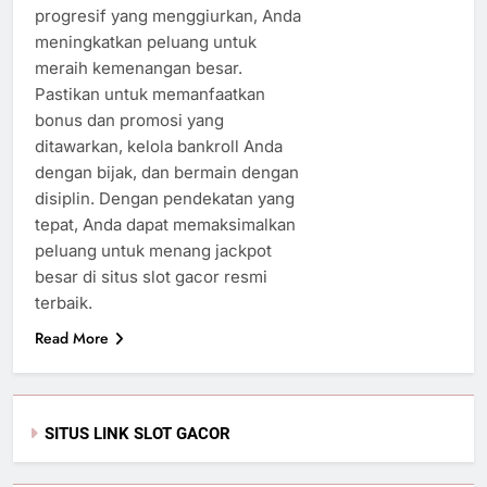
progresif yang menggiurkan, Anda
meningkatkan peluang untuk
meraih kemenangan besar.
Pastikan untuk memanfaatkan
bonus dan promosi yang
ditawarkan, kelola bankroll Anda
dengan bijak, dan bermain dengan
disiplin. Dengan pendekatan yang
tepat, Anda dapat memaksimalkan
peluang untuk menang jackpot
besar di situs slot gacor resmi
terbaik.
Read More
SITUS LINK SLOT GACOR