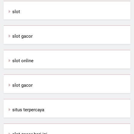
slot
slot gacor
slot online
slot gacor
situs terpercaya