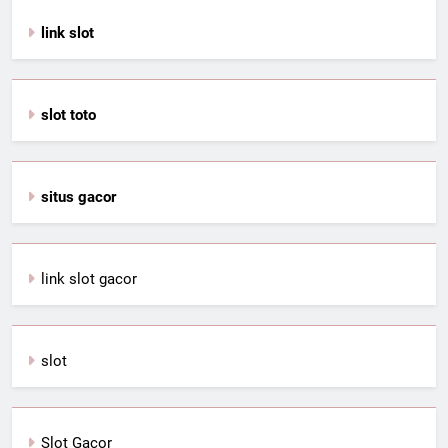
link slot
slot toto
situs gacor
link slot gacor
slot
Slot Gacor