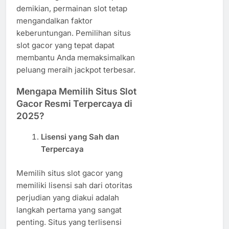
demikian, permainan slot tetap
mengandalkan faktor
keberuntungan. Pemilihan situs
slot gacor yang tepat dapat
membantu Anda memaksimalkan
peluang meraih jackpot terbesar.
Mengapa Memilih Situs Slot
Gacor Resmi Terpercaya di
2025?
Lisensi yang Sah dan
Terpercaya
Memilih situs slot gacor yang
memiliki lisensi sah dari otoritas
perjudian yang diakui adalah
langkah pertama yang sangat
penting. Situs yang terlisensi