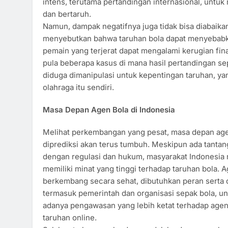
intens, terutama pertandingan internasional, untuk
dan bertaruh.
Namun, dampak negatifnya juga tidak bisa diabaika
menyebutkan bahwa taruhan bola dapat menyebab
pemain yang terjerat dapat mengalami kerugian finan
pula beberapa kasus di mana hasil pertandingan se
diduga dimanipulasi untuk kepentingan taruhan, ya
olahraga itu sendiri.
Masa Depan Agen Bola di Indonesia
Melihat perkembangan yang pesat, masa depan agen
diprediksi akan terus tumbuh. Meskipun ada tantang
dengan regulasi dan hukum, masyarakat Indonesia
memiliki minat yang tinggi terhadap taruhan bola. Ag
berkembang secara sehat, dibutuhkan peran serta 
termasuk pemerintah dan organisasi sepak bola, u
adanya pengawasan yang lebih ketat terhadap agen 
taruhan online.