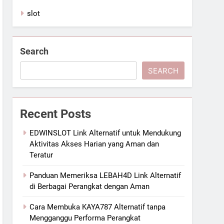
slot
Search
SEARCH
Recent Posts
EDWINSLOT Link Alternatif untuk Mendukung
Aktivitas Akses Harian yang Aman dan
Teratur
Panduan Memeriksa LEBAH4D Link Alternatif
di Berbagai Perangkat dengan Aman
Cara Membuka KAYA787 Alternatif tanpa
Mengganggu Performa Perangkat