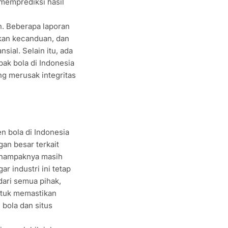
 memprediksi hasil
n. Beberapa laporan
kan kecanduan, dan
sial. Selain itu, ada
pak bola di Indonesia
ng merusak integritas
 bola di Indonesia
an besar terkait
 nampaknya masih
ar industri ini tetap
dari semua pihak,
ntuk memastikan
bola dan situs