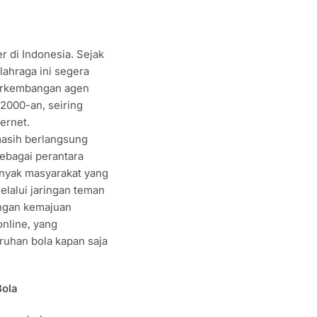
 di Indonesia. Sejak
lahraga ini segera
perkembangan agen
 2000-an, seiring
ernet.
 masih berlangsung
ebagai perantara
anyak masyarakat yang
elalui jaringan teman
engan kemajuan
online, yang
uhan bola kapan saja
Bola