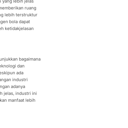
 yang lebih jelas
a memberikan ruang
g lebih terstruktur
gen bola dapat
eh ketidakjelasan
nunjukkan bagaimana
eknologi dan
Meskipun ada
angan industri
dengan adanya
jelas, industri ini
kan manfaat lebih