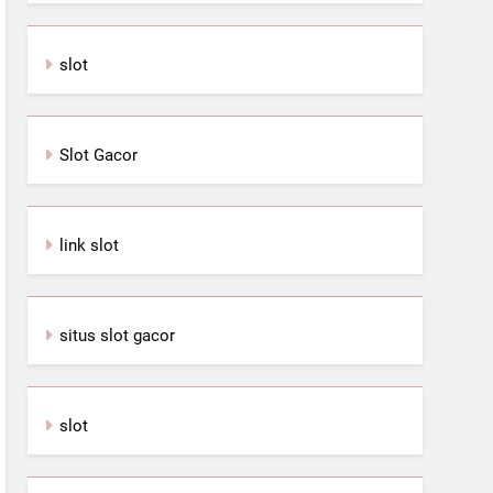
slot
Slot Gacor
link slot
situs slot gacor
slot