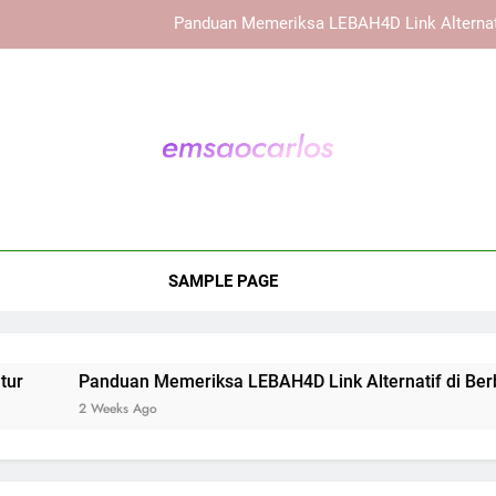
Panduan Memeriksa LEBAH4D Link Alternat
Cara Membuka KAYA787 Alternatif 
Cara Mengelola Bookmark KAYA787 Alte
EDWINSLOT Link Alternatif untuk Mendukung Aktivita
a O' Carlos
Panduan Memeriksa LEBAH4D Link Alternat
idangan Autentik Di Emsa O’ Carlos, Restoran Dengan Cita Ras
Cara Membuka KAYA787 Alternatif 
SAMPLE PAGE
Cara Mengelola Bookmark KAYA787 Alte
nduan Memeriksa LEBAH4D Link Alternatif di Berbagai Pera
Weeks Ago