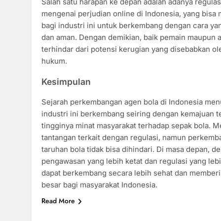
Salah satu harapan ke depan adalah adanya regulasi
mengenai perjudian online di Indonesia, yang bis
bagi industri ini untuk berkembang dengan cara yan
dan aman. Dengan demikian, baik pemain maupun a
terhindar dari potensi kerugian yang disebabkan ol
hukum.
Kesimpulan
Sejarah perkembangan agen bola di Indonesia me
industri ini berkembang seiring dengan kemajuan t
tingginya minat masyarakat terhadap sepak bola. 
tantangan terkait dengan regulasi, namun perkemb
taruhan bola tidak bisa dihindari. Di masa depan, 
pengawasan yang lebih ketat dan regulasi yang lebih 
dapat berkembang secara lebih sehat dan memberi
besar bagi masyarakat Indonesia.
Read More