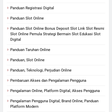
Panduan Registrasi Digital
Panduan Slot Online
Panduan Slot Online Bonus Deposit Slot Link Slot Resmi
Slot Online Pemula Strategi Bermain Slot Edukasi Slot
Digital
Panduan Taruhan Online
Panduan, Slot Online
Panduan, Teknologi, Perjudian Online
Pembaruan Akses dan Pengalaman Pengguna
Pengalaman Online, Platform Digital, Akses Pengguna
Pengalaman Pengguna Digital, Brand Online, Panduan
Platform Modern