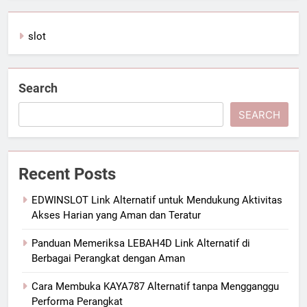
slot
Search
SEARCH
Recent Posts
EDWINSLOT Link Alternatif untuk Mendukung Aktivitas
Akses Harian yang Aman dan Teratur
Panduan Memeriksa LEBAH4D Link Alternatif di
Berbagai Perangkat dengan Aman
Cara Membuka KAYA787 Alternatif tanpa Mengganggu
Performa Perangkat