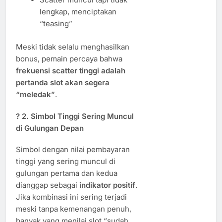
lengkap, menciptakan
“teasing”
Meski tidak selalu menghasilkan
bonus, pemain percaya bahwa
frekuensi scatter tinggi adalah
pertanda slot akan segera
“meledak”
.
? 2.
Simbol Tinggi Sering Muncul
di Gulungan Depan
Simbol dengan nilai pembayaran
tinggi yang sering muncul di
gulungan pertama dan kedua
dianggap sebagai
indikator positif
.
Jika kombinasi ini sering terjadi
meski tanpa kemenangan penuh,
banyak yang menilai slot “sudah