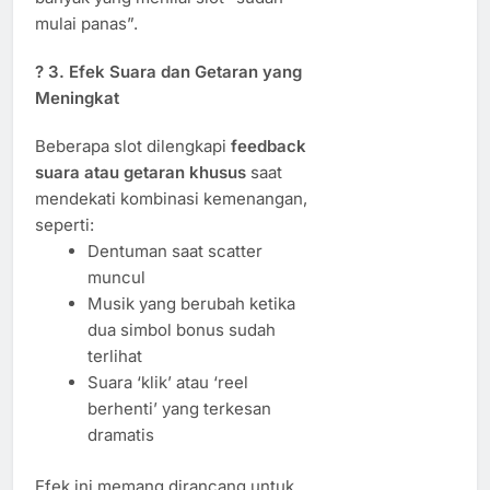
mulai panas”.
? 3.
Efek Suara dan Getaran yang
Meningkat
Beberapa slot dilengkapi
feedback
suara atau getaran khusus
saat
mendekati kombinasi kemenangan,
seperti:
Dentuman saat scatter
muncul
Musik yang berubah ketika
dua simbol bonus sudah
terlihat
Suara ‘klik’ atau ‘reel
berhenti’ yang terkesan
dramatis
Efek ini memang dirancang untuk