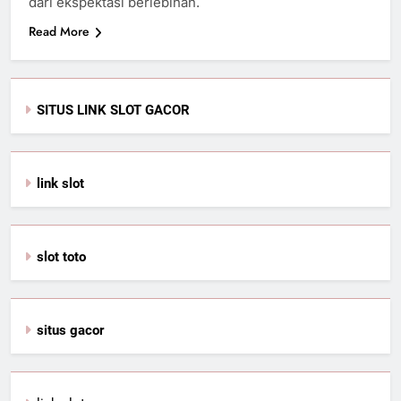
dari ekspektasi berlebihan.
Read More
SITUS LINK SLOT GACOR
link slot
slot toto
situs gacor