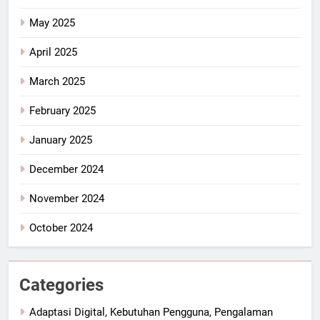
May 2025
April 2025
March 2025
February 2025
January 2025
December 2024
November 2024
October 2024
Categories
Adaptasi Digital, Kebutuhan Pengguna, Pengalaman