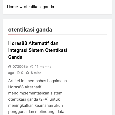
Home
otentikasi ganda
otentikasi ganda
Horas88 Alternatif dan
Integrasi Sistem Otentikasi
Ganda
0730086
11 months
ago
0
8 mins
Artikel ini membahas bagaimana
Horas88 Alternatif
mengimplementasikan sistem
otentikasi ganda (2FA) untuk
meningkatkan keamanan akun
pengguna dan melindungi data