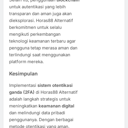
untuk autentikasi yang lebih
transparan dan aman juga akan
dieksplorasi. Horas88 Alternatif
berkomitmen untuk selalu
mengikuti perkembangan
teknologi keamanan terbaru agar
pengguna tetap merasa aman dan
terlindungi saat menggunakan
platform mereka.
Kesimpulan
Implementasi
sistem otentikasi
ganda (2FA)
di Horas88 Alternatif
adalah langkah strategis untuk
meningkatkan
keamanan digital
dan melindungi data pribadi
penggunanya. Dengan berbagai
metode otentikasi yang aman,