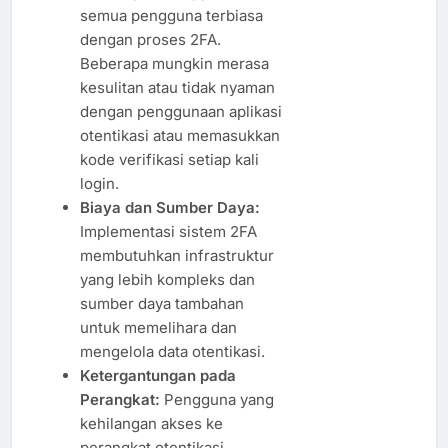
semua pengguna terbiasa
dengan proses 2FA.
Beberapa mungkin merasa
kesulitan atau tidak nyaman
dengan penggunaan aplikasi
otentikasi atau memasukkan
kode verifikasi setiap kali
login.
Biaya dan Sumber Daya:
Implementasi sistem 2FA
membutuhkan infrastruktur
yang lebih kompleks dan
sumber daya tambahan
untuk memelihara dan
mengelola data otentikasi.
Ketergantungan pada
Perangkat:
Pengguna yang
kehilangan akses ke
perangkat otentikasi