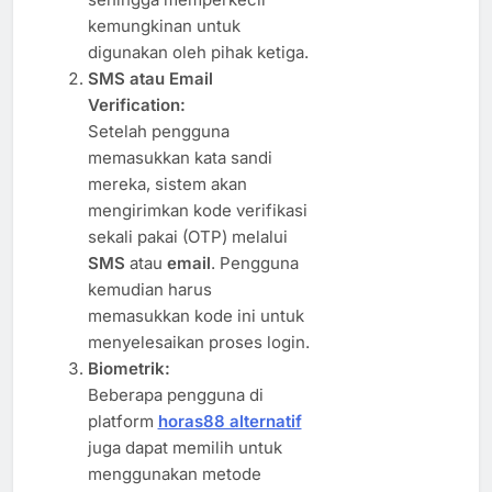
kemungkinan untuk
digunakan oleh pihak ketiga.
SMS atau Email
Verification:
Setelah pengguna
memasukkan kata sandi
mereka, sistem akan
mengirimkan kode verifikasi
sekali pakai (OTP) melalui
SMS
atau
email
. Pengguna
kemudian harus
memasukkan kode ini untuk
menyelesaikan proses login.
Biometrik:
Beberapa pengguna di
platform
horas88 alternatif
juga dapat memilih untuk
menggunakan metode