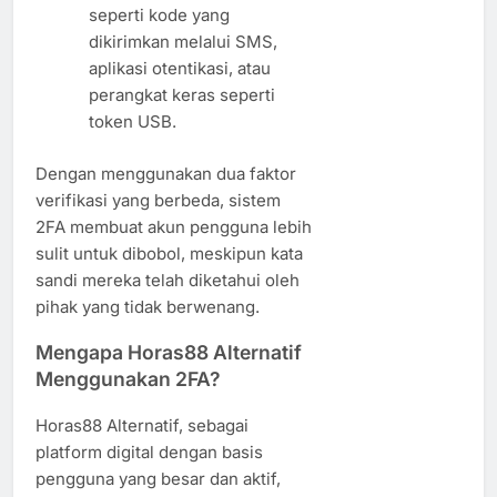
seperti kode yang
dikirimkan melalui SMS,
aplikasi otentikasi, atau
perangkat keras seperti
token USB.
Dengan menggunakan dua faktor
verifikasi yang berbeda, sistem
2FA membuat akun pengguna lebih
sulit untuk dibobol, meskipun kata
sandi mereka telah diketahui oleh
pihak yang tidak berwenang.
Mengapa Horas88 Alternatif
Menggunakan 2FA?
Horas88 Alternatif, sebagai
platform digital dengan basis
pengguna yang besar dan aktif,