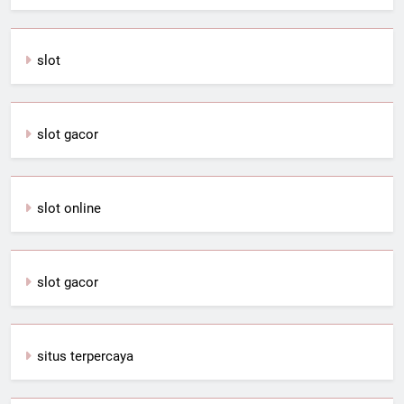
slot
slot gacor
slot online
slot gacor
situs terpercaya