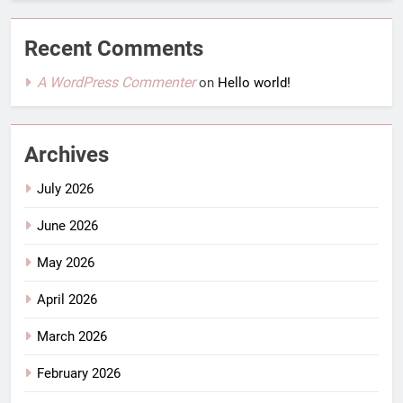
Recent Comments
A WordPress Commenter
on
Hello world!
Archives
July 2026
June 2026
May 2026
April 2026
March 2026
February 2026