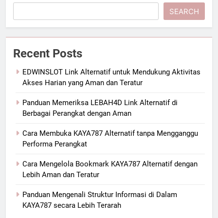
SEARCH
Recent Posts
EDWINSLOT Link Alternatif untuk Mendukung Aktivitas
Akses Harian yang Aman dan Teratur
Panduan Memeriksa LEBAH4D Link Alternatif di
Berbagai Perangkat dengan Aman
Cara Membuka KAYA787 Alternatif tanpa Mengganggu
Performa Perangkat
Cara Mengelola Bookmark KAYA787 Alternatif dengan
Lebih Aman dan Teratur
Panduan Mengenali Struktur Informasi di Dalam
KAYA787 secara Lebih Terarah