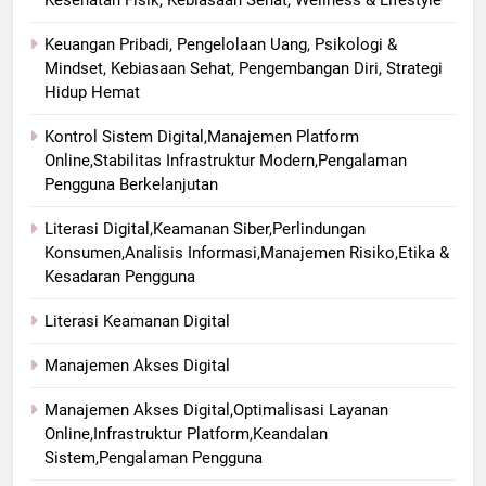
Kesehatan Fisik, Kebiasaan Sehat, Wellness & Lifestyle
Keuangan Pribadi, Pengelolaan Uang, Psikologi &
Mindset, Kebiasaan Sehat, Pengembangan Diri, Strategi
Hidup Hemat
Kontrol Sistem Digital,Manajemen Platform
Online,Stabilitas Infrastruktur Modern,Pengalaman
Pengguna Berkelanjutan
Literasi Digital,Keamanan Siber,Perlindungan
Konsumen,Analisis Informasi,Manajemen Risiko,Etika &
Kesadaran Pengguna
Literasi Keamanan Digital
Manajemen Akses Digital
Manajemen Akses Digital,Optimalisasi Layanan
Online,Infrastruktur Platform,Keandalan
Sistem,Pengalaman Pengguna