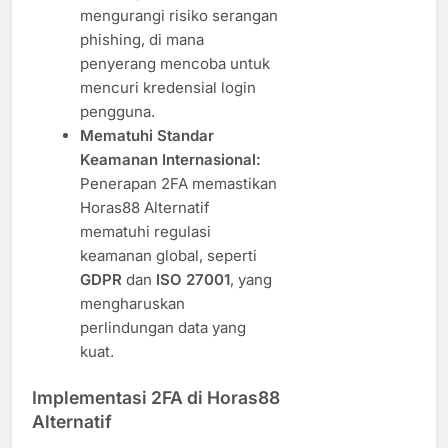
mengurangi risiko serangan
phishing, di mana
penyerang mencoba untuk
mencuri kredensial login
pengguna.
Mematuhi Standar
Keamanan Internasional:
Penerapan 2FA memastikan
Horas88 Alternatif
mematuhi regulasi
keamanan global, seperti
GDPR
dan
ISO 27001
, yang
mengharuskan
perlindungan data yang
kuat.
Implementasi 2FA di Horas88
Alternatif