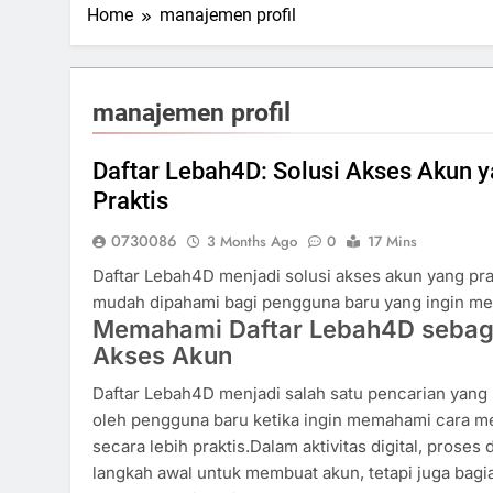
Home
manajemen profil
manajemen profil
Daftar Lebah4D: Solusi Akses Akun y
Praktis
0730086
3 Months Ago
0
17 Mins
Daftar Lebah4D menjadi solusi akses akun yang pra
mudah dipahami bagi pengguna baru yang ingin menge
Memahami Daftar Lebah4D sebaga
Akses Akun
Daftar Lebah4D menjadi salah satu pencarian yang
oleh pengguna baru ketika ingin memahami cara m
secara lebih praktis.Dalam aktivitas digital, proses
langkah awal untuk membuat akun, tetapi juga bagia