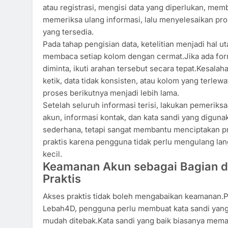
atau registrasi, mengisi data yang diperlukan, memb
memeriksa ulang informasi, lalu menyelesaikan pro
yang tersedia.
Pada tahap pengisian data, ketelitian menjadi hal 
membaca setiap kolom dengan cermat.Jika ada for
diminta, ikuti arahan tersebut secara tepat.Kesalaha
ketik, data tidak konsisten, atau kolom yang terle
proses berikutnya menjadi lebih lama.
Setelah seluruh informasi terisi, lakukan pemeriks
akun, informasi kontak, dan kata sandi yang diguna
sederhana, tetapi sangat membantu menciptakan p
praktis karena pengguna tidak perlu mengulang lan
kecil.
Keamanan Akun sebagai Bagian d
Praktis
Akses praktis tidak boleh mengabaikan keamanan.P
Lebah4D, pengguna perlu membuat kata sandi yang k
mudah ditebak.Kata sandi yang baik biasanya mema