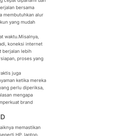
g cepat dipahami dan
berjalan bersama
na membutuhkan alur
 akun yang mudah
t waktu.Misalnya,
i, koneksi internet
t berjalan lebih
rsiapan, proses yang
aktis juga
nyaman ketika mereka
ang perlu diperiksa,
 alasan mengapa
emperkuat brand
4D
aiknya memastikan
eperti HP, laptop,