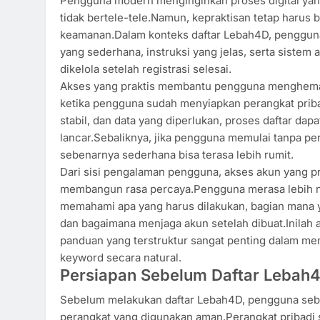
Pengguna modern menginginkan proses digital yan
tidak bertele-tele.Namun, kepraktisan tetap harus 
keamanan.Dalam konteks daftar Lebah4D, penggu
yang sederhana, instruksi yang jelas, serta sistem
dikelola setelah registrasi selesai.
Akses yang praktis membantu pengguna menghema
ketika pengguna sudah menyiapkan perangkat pribad
stabil, dan data yang diperlukan, proses daftar dapa
lancar.Sebaliknya, jika pengguna memulai tanpa pe
sebenarnya sederhana bisa terasa lebih rumit.
Dari sisi pengalaman pengguna, akses akun yang pr
membangun rasa percaya.Pengguna merasa lebih 
memahami apa yang harus dilakukan, bagian mana y
dan bagaimana menjaga akun setelah dibuat.Inilah
panduan yang terstruktur sangat penting dalam m
keyword secara natural.
Persiapan Sebelum Daftar Lebah
Sebelum melakukan daftar Lebah4D, pengguna seb
perangkat yang digunakan aman.Perangkat pribadi s