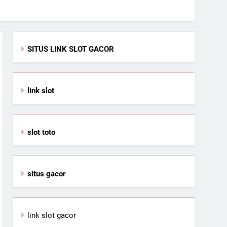
SITUS LINK SLOT GACOR
link slot
slot toto
situs gacor
link slot gacor