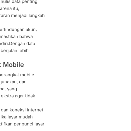
ulis data penting,
arena itu,
aran menjadi langkah
perlindungan akun,
mastikan bahwa
ndiri.Dengan data
berjalan lebih
t Mobile
perangkat mobile
igunakan, dan
pat yang
ekstra agar tidak
 dan koneksi internet
jika layar mudah
ktifkan pengunci layar