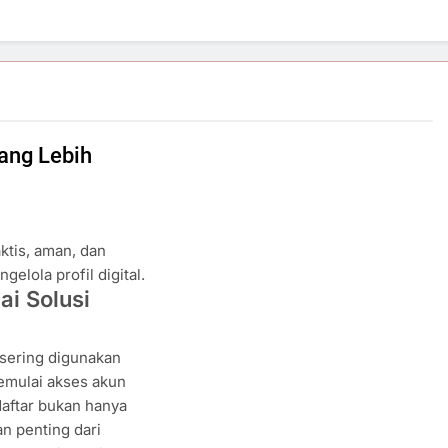
ang Lebih
ktis, aman, dan
lola profil digital.
i Solusi
 sering digunakan
emulai akses akun
 daftar bukan hanya
n penting dari