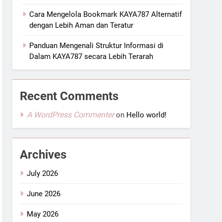
Cara Mengelola Bookmark KAYA787 Alternatif
dengan Lebih Aman dan Teratur
Panduan Mengenali Struktur Informasi di
Dalam KAYA787 secara Lebih Terarah
Recent Comments
A WordPress Commenter
on
Hello world!
Archives
July 2026
June 2026
May 2026