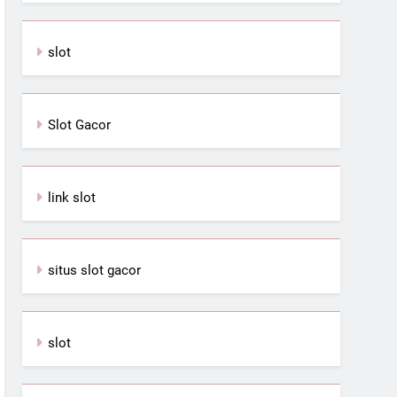
slot
Slot Gacor
link slot
situs slot gacor
slot