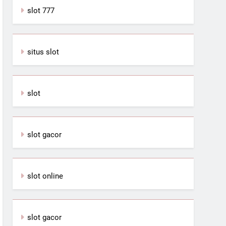
slot 777
situs slot
slot
slot gacor
slot online
slot gacor