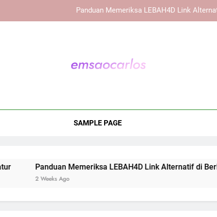
Panduan Memeriksa LEBAH4D Link Alternat
Cara Membuka KAYA787 Alternatif 
Cara Mengelola Bookmark KAYA787 Alte
EDWINSLOT Link Alternatif untuk Mendukung Aktivita
a O' Carlos
Panduan Memeriksa LEBAH4D Link Alternat
idangan Autentik Di Emsa O’ Carlos, Restoran Dengan Cita Ras
Cara Membuka KAYA787 Alternatif 
SAMPLE PAGE
Cara Mengelola Bookmark KAYA787 Alte
nduan Memeriksa LEBAH4D Link Alternatif di Berbagai Pera
Weeks Ago