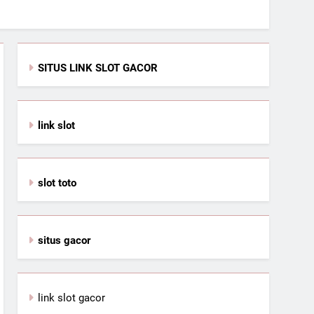
SITUS LINK SLOT GACOR
link slot
slot toto
situs gacor
link slot gacor