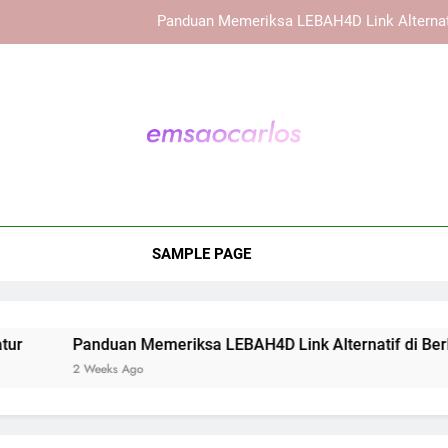
Panduan Memeriksa LEBAH4D Link Alternat
Cara Membuka KAYA787 Alternatif 
Cara Mengelola Bookmark KAYA787 Alte
EDWINSLOT Link Alternatif untuk Mendukung Aktivita
a O' Carlos
Panduan Memeriksa LEBAH4D Link Alternat
idangan Autentik Di Emsa O’ Carlos, Restoran Dengan Cita Ras
Cara Membuka KAYA787 Alternatif 
SAMPLE PAGE
Cara Mengelola Bookmark KAYA787 Alte
nduan Memeriksa LEBAH4D Link Alternatif di Berbagai Pera
Weeks Ago