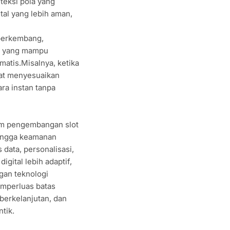
teksi pola yang
tal yang lebih aman,
s berkembang,
m yang mampu
matis.Misalnya, ketika
pat menyesuaikan
ra instan tanpa
am pengembangan slot
 hingga keamanan
data, personalisasi,
igital lebih adaptif,
ngan teknologi
emperluas batas
 berkelanjutan, dan
tik.