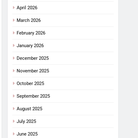
April 2026
March 2026
February 2026
January 2026
December 2025
November 2025
October 2025
September 2025
August 2025
July 2025
June 2025