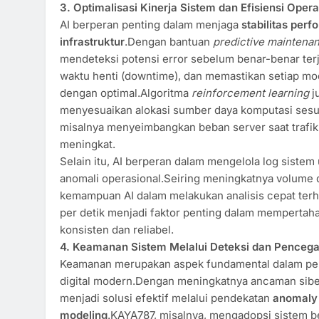
3. Optimalisasi Kinerja Sistem dan Efisiensi Opera
AI berperan penting dalam menjaga
stabilitas perf
infrastruktur
.Dengan bantuan
predictive maintena
mendeteksi potensi error sebelum benar-benar ter
waktu henti (downtime), dan memastikan setiap mod
dengan optimal.Algoritma
reinforcement learning
j
menyesuaikan alokasi sumber daya komputasi sesua
misalnya menyeimbangkan beban server saat trafi
meningkat.
Selain itu, AI berperan dalam mengelola log siste
anomali operasional.Seiring meningkatnya volume da
kemampuan AI dalam melakukan analisis cepat terha
per detik menjadi faktor penting dalam mempertah
konsisten dan reliabel.
4. Keamanan Sistem Melalui Deteksi dan Penceg
Keamanan merupakan aspek fundamental dalam p
digital modern.Dengan meningkatnya ancaman siber
menjadi solusi efektif melalui pendekatan
anomaly 
modeling
.KAYA787, misalnya, mengadopsi sistem be