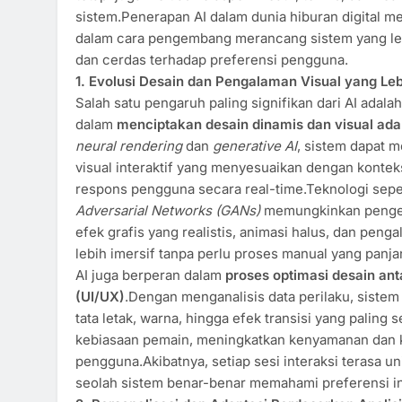
sistem.Penerapan AI dalam dunia hiburan digital 
dalam cara pengembang merancang sistem yang lebi
dan cerdas terhadap preferensi pengguna.
1. Evolusi Desain dan Pengalaman Visual yang Lebi
Salah satu pengaruh paling signifikan dari AI ada
dalam
menciptakan desain dinamis dan visual ada
neural rendering
dan
generative AI
, sistem dapat 
visual interaktif yang menyesuaikan dengan kontek
respons pengguna secara real-time.Teknologi sepe
Adversarial Networks (GANs)
memungkinkan penge
efek grafis yang realistis, animasi halus, dan peng
lebih imersif tanpa perlu proses manual yang panja
AI juga berperan dalam
proses optimasi desain a
(UI/UX)
.Dengan menganalisis data perilaku, siste
tata letak, warna, hingga efek transisi yang paling 
kebiasaan pemain, meningkatkan kenyamanan dan k
pengguna.Akibatnya, setiap sesi interaksi terasa un
seolah sistem benar-benar memahami preferensi in