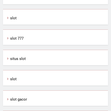
slot
slot 777
situs slot
slot
slot gacor