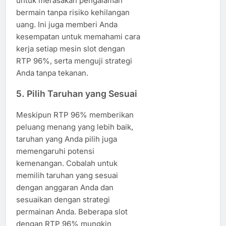
untuk merasakan pengalaman
bermain tanpa risiko kehilangan
uang. Ini juga memberi Anda
kesempatan untuk memahami cara
kerja setiap mesin slot dengan
RTP 96%, serta menguji strategi
Anda tanpa tekanan.
5. Pilih Taruhan yang Sesuai
Meskipun RTP 96% memberikan
peluang menang yang lebih baik,
taruhan yang Anda pilih juga
memengaruhi potensi
kemenangan. Cobalah untuk
memilih taruhan yang sesuai
dengan anggaran Anda dan
sesuaikan dengan strategi
permainan Anda. Beberapa slot
dengan RTP 96% mungkin