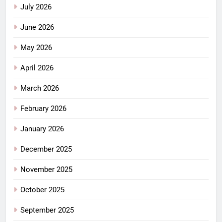
July 2026
June 2026
May 2026
April 2026
March 2026
February 2026
January 2026
December 2025
November 2025
October 2025
September 2025