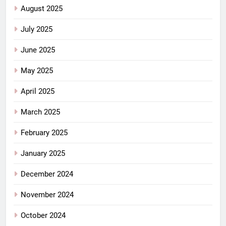
August 2025
July 2025
June 2025
May 2025
April 2025
March 2025
February 2025
January 2025
December 2024
November 2024
October 2024