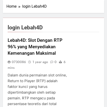
Home
login Lebah4D
login Lebah4D
Lebah4D: Slot Dengan RTP
96% yang Menyediakan
Kemenangan Maksimal
0730086
1 year ago
0
6
mins
Dalam dunia permainan slot online,
Return to Player (RTP) adalah
faktor kunci yang harus
dipertimbangkan oleh setiap
pemain. RTP mengacu pada
persentase teoretis dari total