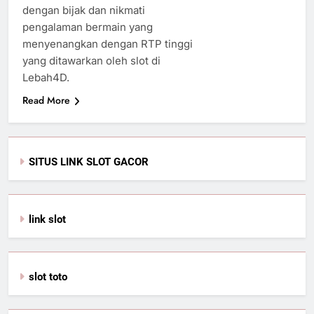
dengan bijak dan nikmati
pengalaman bermain yang
menyenangkan dengan RTP tinggi
yang ditawarkan oleh slot di
Lebah4D.
Read More
SITUS LINK SLOT GACOR
link slot
slot toto