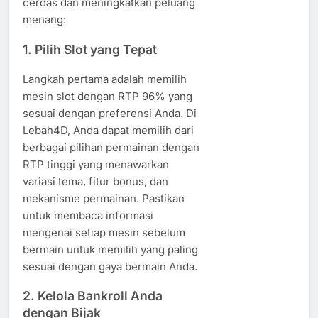
cerdas dan meningkatkan peluang
menang:
1. Pilih Slot yang Tepat
Langkah pertama adalah memilih
mesin slot dengan RTP 96% yang
sesuai dengan preferensi Anda. Di
Lebah4D, Anda dapat memilih dari
berbagai pilihan permainan dengan
RTP tinggi yang menawarkan
variasi tema, fitur bonus, dan
mekanisme permainan. Pastikan
untuk membaca informasi
mengenai setiap mesin sebelum
bermain untuk memilih yang paling
sesuai dengan gaya bermain Anda.
2. Kelola Bankroll Anda
dengan Bijak