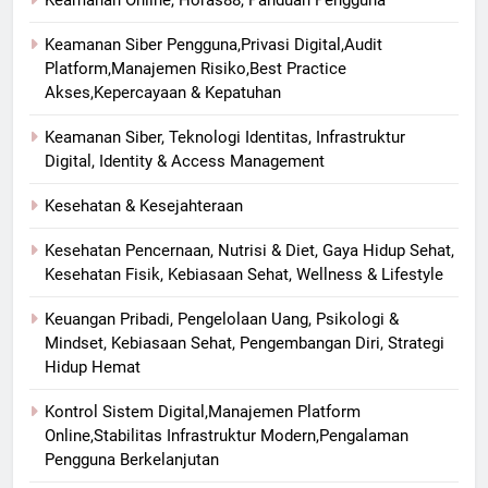
Keamanan Online, Horas88, Panduan Pengguna
Keamanan Siber Pengguna,Privasi Digital,Audit
Platform,Manajemen Risiko,Best Practice
Akses,Kepercayaan & Kepatuhan
Keamanan Siber, Teknologi Identitas, Infrastruktur
Digital, Identity & Access Management
Kesehatan & Kesejahteraan
Kesehatan Pencernaan, Nutrisi & Diet, Gaya Hidup Sehat,
Kesehatan Fisik, Kebiasaan Sehat, Wellness & Lifestyle
Keuangan Pribadi, Pengelolaan Uang, Psikologi &
Mindset, Kebiasaan Sehat, Pengembangan Diri, Strategi
Hidup Hemat
Kontrol Sistem Digital,Manajemen Platform
Online,Stabilitas Infrastruktur Modern,Pengalaman
Pengguna Berkelanjutan