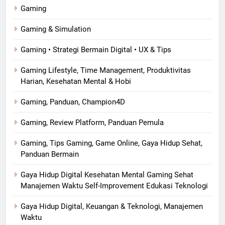
Gaming
Gaming & Simulation
Gaming • Strategi Bermain Digital • UX & Tips
Gaming Lifestyle, Time Management, Produktivitas
Harian, Kesehatan Mental & Hobi
Gaming, Panduan, Champion4D
Gaming, Review Platform, Panduan Pemula
Gaming, Tips Gaming, Game Online, Gaya Hidup Sehat,
Panduan Bermain
Gaya Hidup Digital Kesehatan Mental Gaming Sehat
Manajemen Waktu Self-Improvement Edukasi Teknologi
Gaya Hidup Digital, Keuangan & Teknologi, Manajemen
Waktu