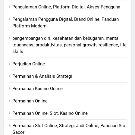
Pengalaman Online, Platform Digital, Akses Pengguna
Pengalaman Pengguna Digital, Brand Online, Panduan
Platform Modern
pengembangan diri, kesehatan dan kebugaran, mental
toughness, produktivitas, personal growth, resilience, life
skills
Perjudian Online
Permainan & Analisis Strategi
Permainan Kasino Online
Permainan Online
Permainan Online, Slot, Kasino Online
Permainan Slot Online, Strategi Judi Online, Panduan Slot
Gacor