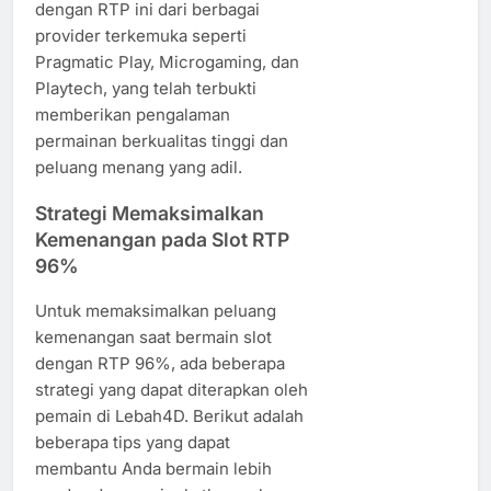
dengan RTP ini dari berbagai
provider terkemuka seperti
Pragmatic Play, Microgaming, dan
Playtech, yang telah terbukti
memberikan pengalaman
permainan berkualitas tinggi dan
peluang menang yang adil.
Strategi Memaksimalkan
Kemenangan pada Slot RTP
96%
Untuk memaksimalkan peluang
kemenangan saat bermain slot
dengan RTP 96%, ada beberapa
strategi yang dapat diterapkan oleh
pemain di Lebah4D. Berikut adalah
beberapa tips yang dapat
membantu Anda bermain lebih