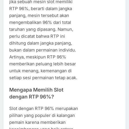
jika sebuah mesin slot memiliki
RTP 96%, berarti dalam jangka
panjang, mesin tersebut akan
mengembalikan 96% dari total
taruhan yang dipasang. Namun,
perlu dicatat bahwa RTP ini
dihitung dalam jangka panjang,
bukan dalam permainan individu.
Artinya, meskipun RTP 96%
memberikan peluang lebih besar
untuk menang, kemenangan di
setiap sesi permainan tetap acak.
Mengapa Memilih Slot
dengan RTP 96%?
Slot dengan RTP 96% merupakan
pilihan yang populer di kalangan
pemain karena memberikan