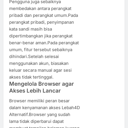
Pengguna juga sebaiknya
membedakan antara perangkat
pribadi dan perangkat umum.Pada
perangkat pribadi, penyimpanan
kata sandi masih bisa
dipertimbangkan jika perangkat
benar-benar aman.Pada perangkat
umum, fitur tersebut sebaiknya
dihindari.Setelah selesai
menggunakan akun, biasakan
keluar secara manual agar sesi
akses tidak tertinggal.
Mengelola Browser agar
Akses Lebih Lancar
Browser memiliki peran besar
dalam kenyamanan akses Lebah4D
Alternatif.Browser yang sudah
lama tidak diperbarui dapat