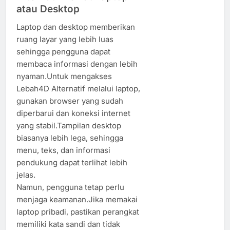
atau Desktop
Laptop dan desktop memberikan
ruang layar yang lebih luas
sehingga pengguna dapat
membaca informasi dengan lebih
nyaman.Untuk mengakses
Lebah4D Alternatif melalui laptop,
gunakan browser yang sudah
diperbarui dan koneksi internet
yang stabil.Tampilan desktop
biasanya lebih lega, sehingga
menu, teks, dan informasi
pendukung dapat terlihat lebih
jelas.
Namun, pengguna tetap perlu
menjaga keamanan.Jika memakai
laptop pribadi, pastikan perangkat
memiliki kata sandi dan tidak