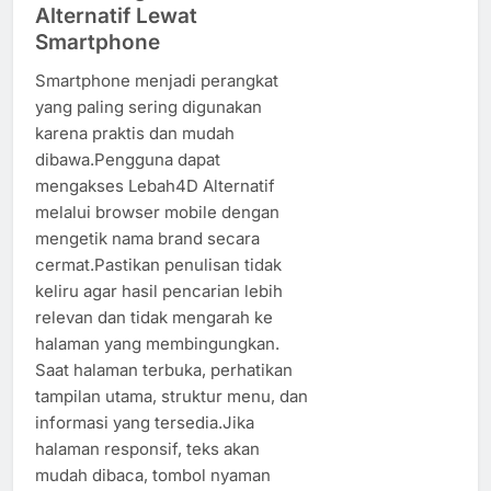
Alternatif Lewat
Smartphone
Smartphone menjadi perangkat
yang paling sering digunakan
karena praktis dan mudah
dibawa.Pengguna dapat
mengakses Lebah4D Alternatif
melalui browser mobile dengan
mengetik nama brand secara
cermat.Pastikan penulisan tidak
keliru agar hasil pencarian lebih
relevan dan tidak mengarah ke
halaman yang membingungkan.
Saat halaman terbuka, perhatikan
tampilan utama, struktur menu, dan
informasi yang tersedia.Jika
halaman responsif, teks akan
mudah dibaca, tombol nyaman