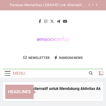
Skip
Cara Membuka KAYA787 Alternatif tanpa
to
Mengganggu Performa Perangkat
content
Cara Mengelola Bookmark KAYA787 Alternatif
dengan Lebih Aman dan Teratur
EDWINSLOT Link Alternatif untuk Mendukung
Aktivitas Akses Harian yang Aman dan Teratur
Panduan Memeriksa LEBAH4D Link Alternatif di
Berbagai Perangkat dengan Aman
Cara Membuka KAYA787 Alternatif tanpa
Mengganggu Performa Perangkat
Emsa O' Carlos
Nikmati Hidangan Autentik Di Emsa O’
Cara Mengelola Bookmark KAYA787 Alternatif
NEWSLETTER
RANDOM NEWS
dengan Lebih Aman dan Teratur
Carlos, Restoran Dengan Cita Rasa Khas
Yang Memanjakan Selera.
MENU
WINSLOT Link Alternatif untuk Mendukung Aktivitas Akses Ha
HEADLINES
eeks Ago