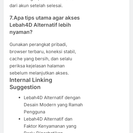
dari akun setelah selesai.
7.Apa tips utama agar akses
Lebah4D Alternatif lebih
nyaman?
Gunakan perangkat pribadi,
browser terbaru, koneksi stabil,
cache yang bersih, dan selalu
periksa kejelasan halaman
sebelum melanjutkan akses.
Internal Linking
Suggestion
Lebah4D Alternatif dengan
Desain Modern yang Ramah
Pengguna
Lebah4D Alternatif dan
Faktor Kenyamanan yang