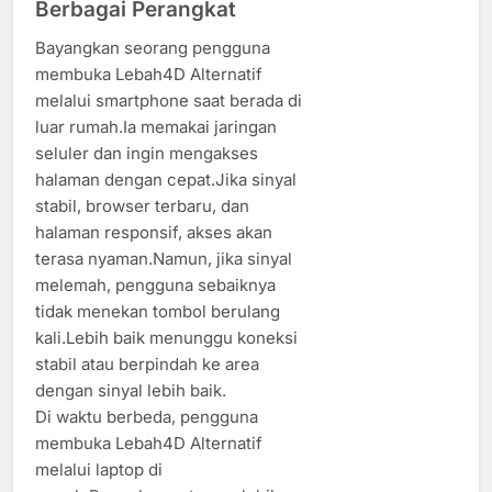
Berbagai Perangkat
Bayangkan seorang pengguna
membuka Lebah4D Alternatif
melalui smartphone saat berada di
luar rumah.Ia memakai jaringan
seluler dan ingin mengakses
halaman dengan cepat.Jika sinyal
stabil, browser terbaru, dan
halaman responsif, akses akan
terasa nyaman.Namun, jika sinyal
melemah, pengguna sebaiknya
tidak menekan tombol berulang
kali.Lebih baik menunggu koneksi
stabil atau berpindah ke area
dengan sinyal lebih baik.
Di waktu berbeda, pengguna
membuka Lebah4D Alternatif
melalui laptop di