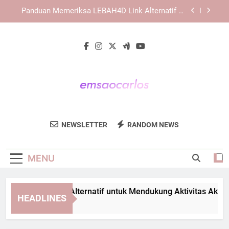
Skip
Cara Membuka KAYA787 Alternatif tanpa
to
Mengganggu Performa Perangkat
content
Cara Mengelola Bookmark KAYA787 Alternatif
dengan Lebih Aman dan Teratur
EDWINSLOT Link Alternatif untuk Mendukung
Aktivitas Akses Harian yang Aman dan Teratur
Panduan Memeriksa LEBAH4D Link Alternatif di
Berbagai Perangkat dengan Aman
Cara Membuka KAYA787 Alternatif tanpa
Mengganggu Performa Perangkat
Emsa O' Carlos
Nikmati Hidangan Autentik Di Emsa O’
Cara Mengelola Bookmark KAYA787 Alternatif
NEWSLETTER
RANDOM NEWS
dengan Lebih Aman dan Teratur
Carlos, Restoran Dengan Cita Rasa Khas
Yang Memanjakan Selera.
MENU
WINSLOT Link Alternatif untuk Mendukung Aktivitas Akses Ha
HEADLINES
Weeks Ago