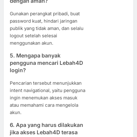
dengan aman?
Gunakan perangkat pribadi, buat
password kuat, hindari jaringan
publik yang tidak aman, dan selalu
logout setelah selesai
menggunakan akun.
5. Mengapa banyak
pengguna mencari Lebah4D
login?
Pencarian tersebut menunjukkan
intent navigational, yaitu pengguna
ingin menemukan akses masuk
atau memahami cara mengelola
akun.
6. Apa yang harus dilakukan
jika akses Lebah4D terasa