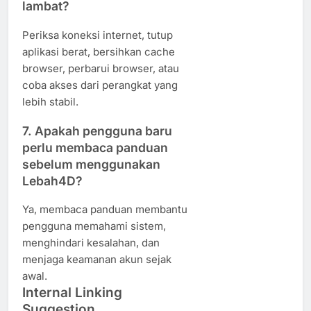
lambat?
Periksa koneksi internet, tutup
aplikasi berat, bersihkan cache
browser, perbarui browser, atau
coba akses dari perangkat yang
lebih stabil.
7. Apakah pengguna baru
perlu membaca panduan
sebelum menggunakan
Lebah4D?
Ya, membaca panduan membantu
pengguna memahami sistem,
menghindari kesalahan, dan
menjaga keamanan akun sejak
awal.
Internal Linking
Suggestion