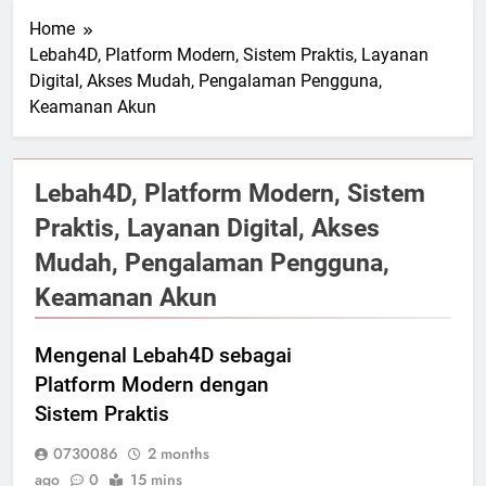
Home
Lebah4D, Platform Modern, Sistem Praktis, Layanan
Digital, Akses Mudah, Pengalaman Pengguna,
Keamanan Akun
Lebah4D, Platform Modern, Sistem
Praktis, Layanan Digital, Akses
Mudah, Pengalaman Pengguna,
Keamanan Akun
Mengenal Lebah4D sebagai
Platform Modern dengan
Sistem Praktis
0730086
2 months
ago
0
15 mins