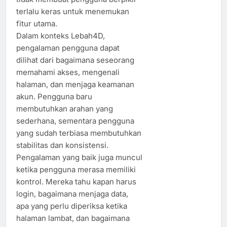
terlalu keras untuk menemukan
fitur utama.
Dalam konteks Lebah4D,
pengalaman pengguna dapat
dilihat dari bagaimana seseorang
memahami akses, mengenali
halaman, dan menjaga keamanan
akun. Pengguna baru
membutuhkan arahan yang
sederhana, sementara pengguna
yang sudah terbiasa membutuhkan
stabilitas dan konsistensi.
Pengalaman yang baik juga muncul
ketika pengguna merasa memiliki
kontrol. Mereka tahu kapan harus
login, bagaimana menjaga data,
apa yang perlu diperiksa ketika
halaman lambat, dan bagaimana