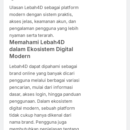
Ulasan Lebah4D sebagai platform
modern dengan sistem praktis,
akses jelas, keamanan akun, dan
pengalaman pengguna yang lebih
nyaman serta terarah.
Memahami Lebah4D
dalam Ekosistem Digital
Modern
Lebah4D dapat dipahami sebagai
brand online yang banyak dicari
pengguna melalui berbagai variasi
pencarian, mulai dari informasi
dasar, akses login, hingga panduan
penggunaan. Dalam ekosistem
digital modern, sebuah platform
tidak cukup hanya dikenal dari
nama brand. Pengguna juga
membutuhkan penjelasan tentang