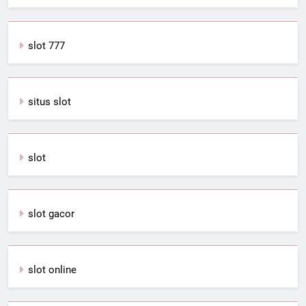
slot 777
situs slot
slot
slot gacor
slot online