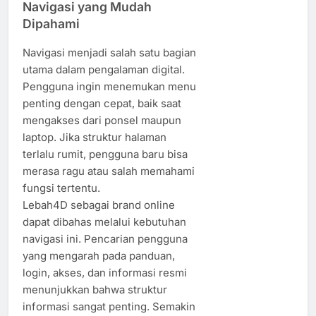
Navigasi yang Mudah
Dipahami
Navigasi menjadi salah satu bagian
utama dalam pengalaman digital.
Pengguna ingin menemukan menu
penting dengan cepat, baik saat
mengakses dari ponsel maupun
laptop. Jika struktur halaman
terlalu rumit, pengguna baru bisa
merasa ragu atau salah memahami
fungsi tertentu.
Lebah4D sebagai brand online
dapat dibahas melalui kebutuhan
navigasi ini. Pencarian pengguna
yang mengarah pada panduan,
login, akses, dan informasi resmi
menunjukkan bahwa struktur
informasi sangat penting. Semakin