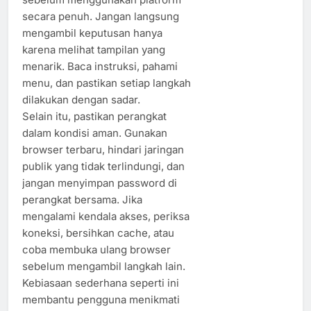
secara penuh. Jangan langsung
mengambil keputusan hanya
karena melihat tampilan yang
menarik. Baca instruksi, pahami
menu, dan pastikan setiap langkah
dilakukan dengan sadar.
Selain itu, pastikan perangkat
dalam kondisi aman. Gunakan
browser terbaru, hindari jaringan
publik yang tidak terlindungi, dan
jangan menyimpan password di
perangkat bersama. Jika
mengalami kendala akses, periksa
koneksi, bersihkan cache, atau
coba membuka ulang browser
sebelum mengambil langkah lain.
Kebiasaan sederhana seperti ini
membantu pengguna menikmati