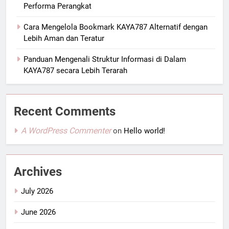
Performa Perangkat
Cara Mengelola Bookmark KAYA787 Alternatif dengan
Lebih Aman dan Teratur
Panduan Mengenali Struktur Informasi di Dalam
KAYA787 secara Lebih Terarah
Recent Comments
A WordPress Commenter
on
Hello world!
Archives
July 2026
June 2026