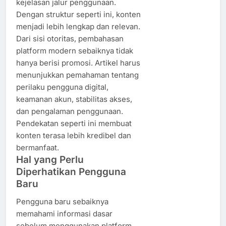
kejelasan jalur penggunaan.
Dengan struktur seperti ini, konten
menjadi lebih lengkap dan relevan.
Dari sisi otoritas, pembahasan
platform modern sebaiknya tidak
hanya berisi promosi. Artikel harus
menunjukkan pemahaman tentang
perilaku pengguna digital,
keamanan akun, stabilitas akses,
dan pengalaman penggunaan.
Pendekatan seperti ini membuat
konten terasa lebih kredibel dan
bermanfaat.
Hal yang Perlu
Diperhatikan Pengguna
Baru
Pengguna baru sebaiknya
memahami informasi dasar
sebelum menggunakan platform