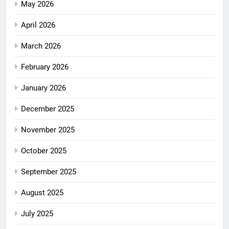
May 2026
April 2026
March 2026
February 2026
January 2026
December 2025
November 2025
October 2025
September 2025
August 2025
July 2025