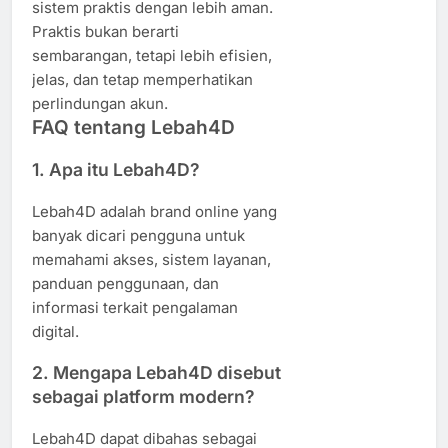
sistem praktis dengan lebih aman.
Praktis bukan berarti
sembarangan, tetapi lebih efisien,
jelas, dan tetap memperhatikan
perlindungan akun.
FAQ tentang Lebah4D
1. Apa itu Lebah4D?
Lebah4D adalah brand online yang
banyak dicari pengguna untuk
memahami akses, sistem layanan,
panduan penggunaan, dan
informasi terkait pengalaman
digital.
2. Mengapa Lebah4D disebut
sebagai platform modern?
Lebah4D dapat dibahas sebagai