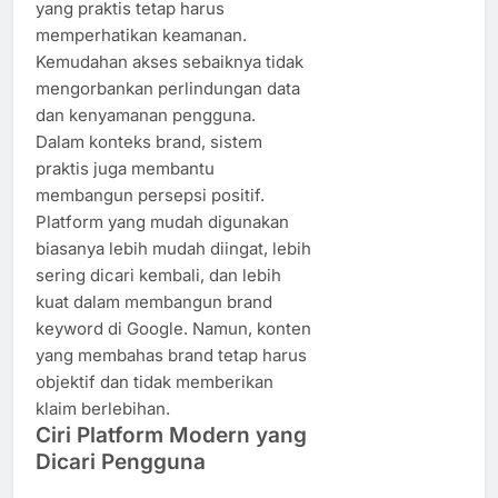
yang praktis tetap harus
memperhatikan keamanan.
Kemudahan akses sebaiknya tidak
mengorbankan perlindungan data
dan kenyamanan pengguna.
Dalam konteks brand, sistem
praktis juga membantu
membangun persepsi positif.
Platform yang mudah digunakan
biasanya lebih mudah diingat, lebih
sering dicari kembali, dan lebih
kuat dalam membangun brand
keyword di Google. Namun, konten
yang membahas brand tetap harus
objektif dan tidak memberikan
klaim berlebihan.
Ciri Platform Modern yang
Dicari Pengguna