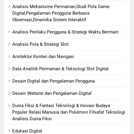
Analisis Mekanisme Permainan,Studi Pola Game
Digital,Pengalaman Pengguna Berbasis
Observasi,Dinamika Sistem Interaktif
Analisis Perilaku Pengguna & Strategi Waktu Bermain
Analisis Pola & Strategi Slot
Arsitektur Konten dan Navigasi
Data Analitik Permainan & Teknologi Slot Digital
Desain Digital dan Pengalaman Pengguna
Desain Website dan Pengalaman Digital
Dunia Fiksi & Fantasi Teknologi & Inovasi Budaya
Populer Relasi Manusia dan Pokémon Filsafat Teknologi
Analisis Dunia Fiksi
Edukasi Digital