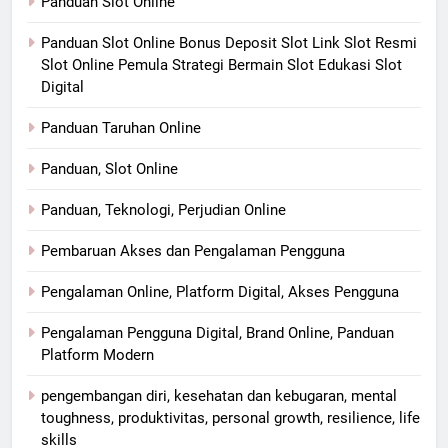
Panduan Slot Online
Panduan Slot Online Bonus Deposit Slot Link Slot Resmi
Slot Online Pemula Strategi Bermain Slot Edukasi Slot
Digital
Panduan Taruhan Online
Panduan, Slot Online
Panduan, Teknologi, Perjudian Online
Pembaruan Akses dan Pengalaman Pengguna
Pengalaman Online, Platform Digital, Akses Pengguna
Pengalaman Pengguna Digital, Brand Online, Panduan
Platform Modern
pengembangan diri, kesehatan dan kebugaran, mental
toughness, produktivitas, personal growth, resilience, life
skills