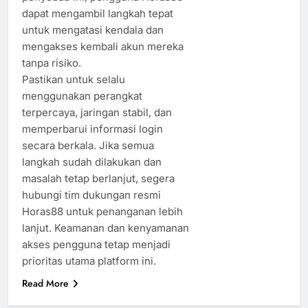
dapat mengambil langkah tepat
untuk mengatasi kendala dan
mengakses kembali akun mereka
tanpa risiko.
Pastikan untuk selalu
menggunakan perangkat
terpercaya, jaringan stabil, dan
memperbarui informasi login
secara berkala. Jika semua
langkah sudah dilakukan dan
masalah tetap berlanjut, segera
hubungi tim dukungan resmi
Horas88 untuk penanganan lebih
lanjut. Keamanan dan kenyamanan
akses pengguna tetap menjadi
prioritas utama platform ini.
Read More