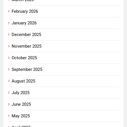
February 2026
January 2026
December 2025
November 2025
October 2025
September 2025
August 2025
July 2025
June 2025
May 2025