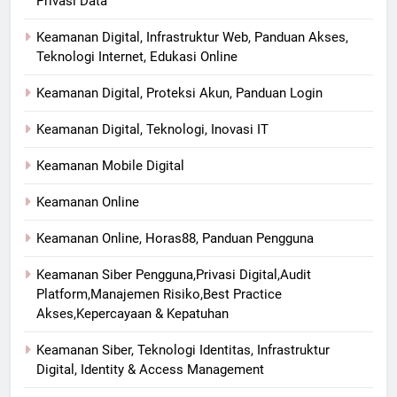
Privasi Data
Keamanan Digital, Infrastruktur Web, Panduan Akses,
Teknologi Internet, Edukasi Online
Keamanan Digital, Proteksi Akun, Panduan Login
Keamanan Digital, Teknologi, Inovasi IT
Keamanan Mobile Digital
Keamanan Online
Keamanan Online, Horas88, Panduan Pengguna
Keamanan Siber Pengguna,Privasi Digital,Audit
Platform,Manajemen Risiko,Best Practice
Akses,Kepercayaan & Kepatuhan
Keamanan Siber, Teknologi Identitas, Infrastruktur
Digital, Identity & Access Management