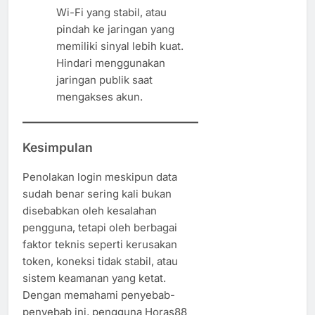
Wi-Fi yang stabil, atau
pindah ke jaringan yang
memiliki sinyal lebih kuat.
Hindari menggunakan
jaringan publik saat
mengakses akun.
Kesimpulan
Penolakan login meskipun data
sudah benar sering kali bukan
disebabkan oleh kesalahan
pengguna, tetapi oleh berbagai
faktor teknis seperti kerusakan
token, koneksi tidak stabil, atau
sistem keamanan yang ketat.
Dengan memahami penyebab-
penyebab ini, pengguna Horas88