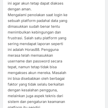
ini agar akun tetap dapat diakses
dengan aman.
Mengalami penolakan saat login ke
sebuah platform padahal data yang
dimasukkan sudah benar tentu
menimbulkan kebingungan dan
frustrasi. Salah satu platform yang
sering mendapat laporan seperti
ini adalah Horas88. Pengguna
merasa telah memasukkan
username dan password secara
tepat, namun tetap tidak bisa
mengakses akun mereka. Masalah
ini bisa disebabkan oleh berbagai
faktor yang tidak selalu berkaitan
dengan kesalahan pengguna,
melainkan juga aspek teknis dari
sistem dan pengaturan keamanan
platform itu sendiri.