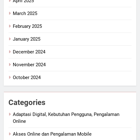
April 2025
March 2025
February 2025
January 2025
December 2024
November 2024
October 2024
Categories
Adaptasi Digital, Kebutuhan Pengguna, Pengalaman
Online
Akses Online dan Pengalaman Mobile