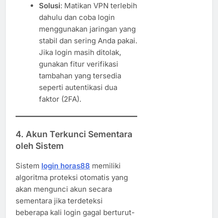
Solusi
: Matikan VPN terlebih
dahulu dan coba login
menggunakan jaringan yang
stabil dan sering Anda pakai.
Jika login masih ditolak,
gunakan fitur verifikasi
tambahan yang tersedia
seperti autentikasi dua
faktor (2FA).
4.
Akun Terkunci Sementara
oleh Sistem
Sistem
login horas88
memiliki
algoritma proteksi otomatis yang
akan mengunci akun secara
sementara jika terdeteksi
beberapa kali login gagal berturut-