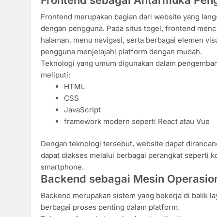
Frontend merupakan bagian dari website yang lang
dengan pengguna. Pada situs togel, frontend menc
halaman, menu navigasi, serta berbagai elemen vi
pengguna menjelajahi platform dengan mudah.
Teknologi yang umum digunakan dalam pengemban
meliputi:
HTML
CSS
JavaScript
framework modern seperti React atau Vue
Dengan teknologi tersebut, website dapat dirancan
dapat diakses melalui berbagai perangkat seperti
smartphone.
Backend sebagai Mesin Operasion
Backend merupakan sistem yang bekerja di balik l
berbagai proses penting dalam platform.