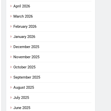
April 2026
March 2026
February 2026
January 2026
December 2025
November 2025
October 2025
September 2025
August 2025
July 2025
June 2025