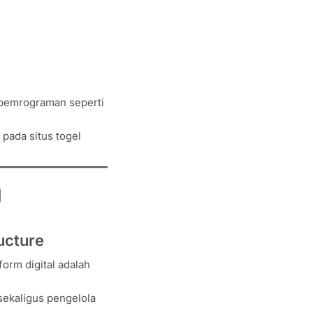
pemrograman seperti
 pada situs togel
g
ucture
orm digital adalah
sekaligus pengelola