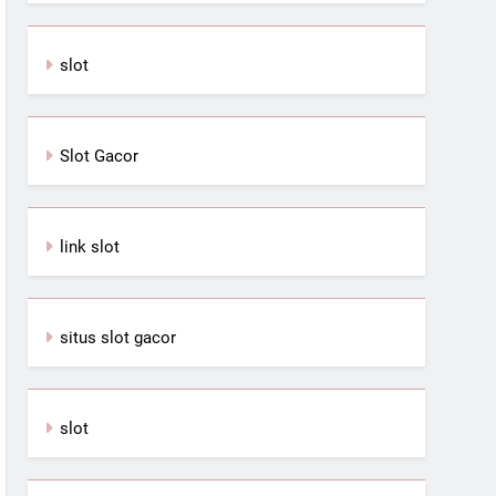
slot
Slot Gacor
link slot
situs slot gacor
slot