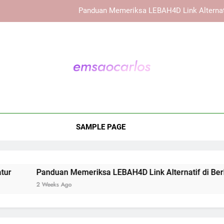
Panduan Memeriksa LEBAH4D Link Alternat
Cara Membuka KAYA787 Alternatif 
Cara Mengelola Bookmark KAYA787 Alte
EDWINSLOT Link Alternatif untuk Mendukung Aktivita
a O' Carlos
Panduan Memeriksa LEBAH4D Link Alternat
idangan Autentik Di Emsa O’ Carlos, Restoran Dengan Cita Ras
Cara Membuka KAYA787 Alternatif 
SAMPLE PAGE
Cara Mengelola Bookmark KAYA787 Alte
nduan Memeriksa LEBAH4D Link Alternatif di Berbagai Pera
eeks Ago