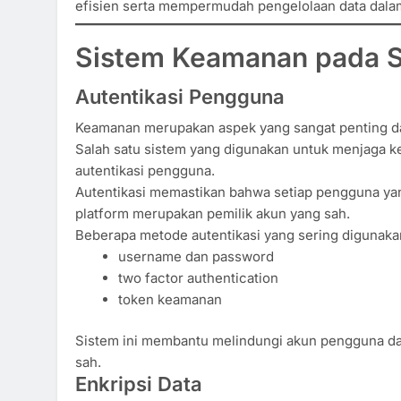
efisien serta mempermudah pengelolaan data dalam
Sistem Keamanan pada S
Autentikasi Pengguna
Keamanan merupakan aspek yang sangat penting dal
Salah satu sistem yang digunakan untuk menjaga 
autentikasi pengguna.
Autentikasi memastikan bahwa setiap pengguna y
platform merupakan pemilik akun yang sah.
Beberapa metode autentikasi yang sering digunakan
username dan password
two factor authentication
token keamanan
Sistem ini membantu melindungi akun pengguna dar
sah.
Enkripsi Data