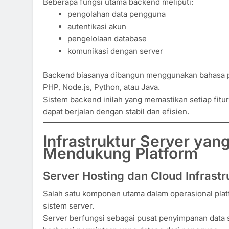
Beberapa fungsi utama backend meliputi:
pengolahan data pengguna
autentikasi akun
pengelolaan database
komunikasi dengan server
Backend biasanya dibangun menggunakan bahasa 
PHP, Node.js, Python, atau Java.
Sistem backend inilah yang memastikan setiap fitur
dapat berjalan dengan stabil dan efisien.
Infrastruktur Server yan
Mendukung Platform
Server Hosting dan Cloud Infrastr
Salah satu komponen utama dalam operasional platf
sistem server.
Server berfungsi sebagai pusat penyimpanan data 