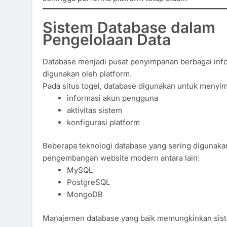
Sistem Database dalam
Pengelolaan Data
Database menjadi pusat penyimpanan berbagai inf
digunakan oleh platform.
Pada situs togel, database digunakan untuk menyim
informasi akun pengguna
aktivitas sistem
konfigurasi platform
Beberapa teknologi database yang sering digunaka
pengembangan website modern antara lain:
MySQL
PostgreSQL
MongoDB
Manajemen database yang baik memungkinkan sist