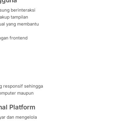
sung berinteraksi
akup tampilan
sual yang membantu
gan frontend
g responsif sehingga
 komputer maupun
al Platform
ayar dan mengelola