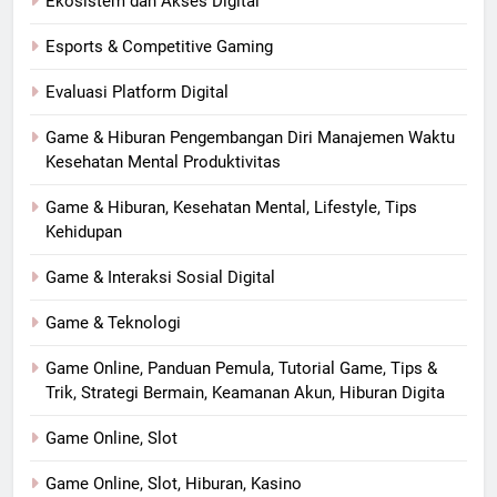
Ekosistem dan Akses Digital
Esports & Competitive Gaming
Evaluasi Platform Digital
Game & Hiburan Pengembangan Diri Manajemen Waktu
Kesehatan Mental Produktivitas
Game & Hiburan, Kesehatan Mental, Lifestyle, Tips
Kehidupan
Game & Interaksi Sosial Digital
Game & Teknologi
Game Online, Panduan Pemula, Tutorial Game, Tips &
Trik, Strategi Bermain, Keamanan Akun, Hiburan Digita
Game Online, Slot
Game Online, Slot, Hiburan, Kasino