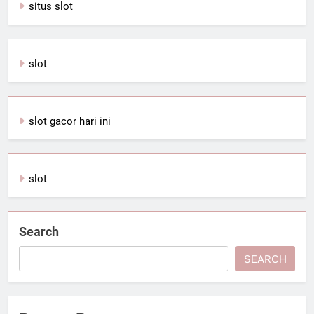
situs slot
slot
slot gacor hari ini
slot
Search
SEARCH