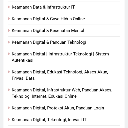
Keamanan Data & Infrastruktur IT
Keamanan Digital & Gaya Hidup Online
Keamanan Digital & Kesehatan Mental
Keamanan Digital & Panduan Teknologi
Keamanan Digital | Infrastruktur Teknologi | Sistem
Autentikasi
Keamanan Digital, Edukasi Teknologi, Akses Akun,
Privasi Data
Keamanan Digital, Infrastruktur Web, Panduan Akses,
Teknologi Internet, Edukasi Online
Keamanan Digital, Proteksi Akun, Panduan Login
Keamanan Digital, Teknologi, Inovasi IT