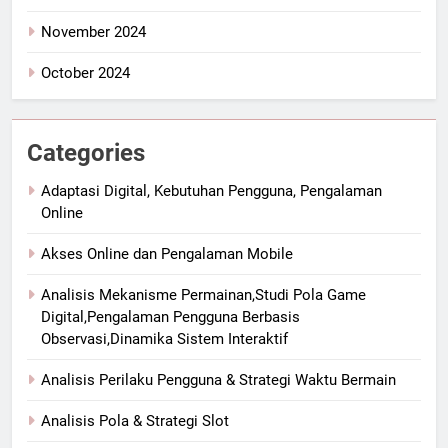
November 2024
October 2024
Categories
Adaptasi Digital, Kebutuhan Pengguna, Pengalaman
Online
Akses Online dan Pengalaman Mobile
Analisis Mekanisme Permainan,Studi Pola Game
Digital,Pengalaman Pengguna Berbasis
Observasi,Dinamika Sistem Interaktif
Analisis Perilaku Pengguna & Strategi Waktu Bermain
Analisis Pola & Strategi Slot