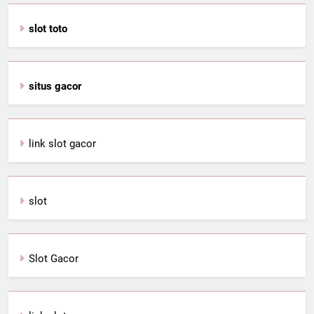
slot toto
situs gacor
link slot gacor
slot
Slot Gacor