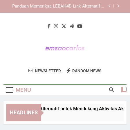
Skip
Cara Membuka KAYA787 Alternatif tanpa
to
Mengganggu Performa Perangkat
content
Cara Mengelola Bookmark KAYA787 Alternatif
dengan Lebih Aman dan Teratur
EDWINSLOT Link Alternatif untuk Mendukung
Aktivitas Akses Harian yang Aman dan Teratur
Panduan Memeriksa LEBAH4D Link Alternatif di
Berbagai Perangkat dengan Aman
Cara Membuka KAYA787 Alternatif tanpa
Mengganggu Performa Perangkat
Emsa O' Carlos
Nikmati Hidangan Autentik Di Emsa O’
Cara Mengelola Bookmark KAYA787 Alternatif
NEWSLETTER
RANDOM NEWS
dengan Lebih Aman dan Teratur
Carlos, Restoran Dengan Cita Rasa Khas
Yang Memanjakan Selera.
MENU
WINSLOT Link Alternatif untuk Mendukung Aktivitas Akses Ha
HEADLINES
eeks Ago