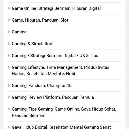
Game Online, Strategi Bermain, Hiburan Digital
Game, Hiburan, Panduan, Slot
Gaming
Gaming & Simulation
Gaming • Strategi Bermain Digital • UX & Tips
Gaming Lifestyle, Time Management, Produktivitas
Harian, Kesehatan Mental & Hobi
Gaming, Panduan, Champion4D
Gaming, Review Platform, Panduan Pemula
Gaming, Tips Gaming, Game Online, Gaya Hidup Sehat,
Panduan Bermain
Gaya Hidup Digital Kesehatan Mental Gaming Sehat