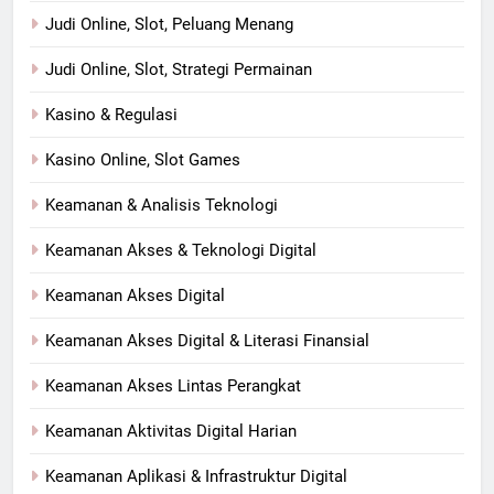
Judi Online, Slot, Peluang Menang
Judi Online, Slot, Strategi Permainan
Kasino & Regulasi
Kasino Online, Slot Games
Keamanan & Analisis Teknologi
Keamanan Akses & Teknologi Digital
Keamanan Akses Digital
Keamanan Akses Digital & Literasi Finansial
Keamanan Akses Lintas Perangkat
Keamanan Aktivitas Digital Harian
Keamanan Aplikasi & Infrastruktur Digital