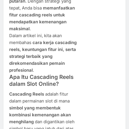
putaran
. Dengan strategi yang
tepat, Anda bisa
memanfaatkan
fitur cascading reels untuk
mendapatkan kemenangan
maksimal
.
Dalam artikel ini, kita akan
membahas
cara kerja cascading
reels, keuntungan fitur ini, serta
strategi terbaik yang
direkomendasikan pemain
profesional
.
Apa Itu Cascading Reels
dalam Slot Online?
Cascading Reels
adalah fitur
dalam permainan slot di mana
simbol yang membentuk
kombinasi kemenangan akan
menghilang
dan digantikan oleh
simbol baru yang jatuh dari atas.