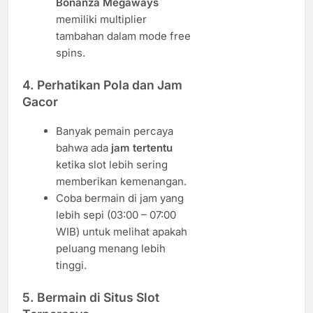
Bonanza Megaways
memiliki multiplier
tambahan dalam mode free
spins.
4. Perhatikan Pola dan Jam
Gacor
Banyak pemain percaya
bahwa ada
jam tertentu
ketika slot lebih sering
memberikan kemenangan.
Coba bermain di jam yang
lebih sepi (03:00 – 07:00
WIB) untuk melihat apakah
peluang menang lebih
tinggi.
5. Bermain di Situs Slot