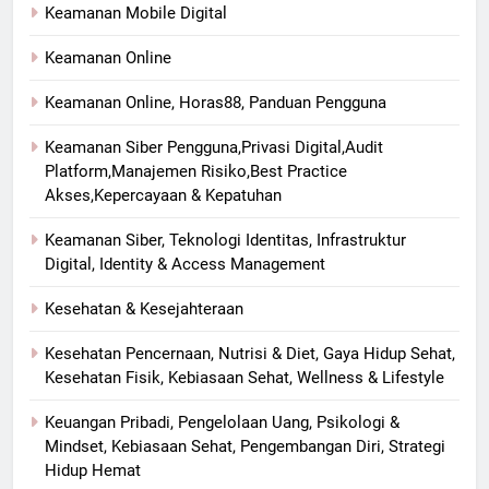
Keamanan Mobile Digital
Keamanan Online
Keamanan Online, Horas88, Panduan Pengguna
Keamanan Siber Pengguna,Privasi Digital,Audit
Platform,Manajemen Risiko,Best Practice
Akses,Kepercayaan & Kepatuhan
Keamanan Siber, Teknologi Identitas, Infrastruktur
Digital, Identity & Access Management
Kesehatan & Kesejahteraan
Kesehatan Pencernaan, Nutrisi & Diet, Gaya Hidup Sehat,
Kesehatan Fisik, Kebiasaan Sehat, Wellness & Lifestyle
Keuangan Pribadi, Pengelolaan Uang, Psikologi &
Mindset, Kebiasaan Sehat, Pengembangan Diri, Strategi
Hidup Hemat