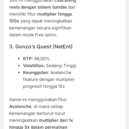
Slot ini menggunakan
cascading
reels dengan sistem tumble
dan
memiliki fitur
multiplier hingga
100x
yang dapat meningkatkan
kemenangan secara signifikan
dalam mode free spins.
3. Gonzo’s Quest (NetEnt)
RTP:
96,00%
Volatilitas:
Sedang-Tinggi
Keunggulan:
Avalanche
feature dengan multiplier
progresif hingga 15x
Game ini menggunakan fitur
Avalanche
, di mana setiap
kemenangan berturut-turut
meningkatkan
multiplier dari 1x
hingga 5x dalam permainan