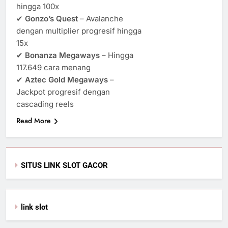
hingga 100x
✔
Gonzo’s Quest
– Avalanche
dengan multiplier progresif hingga
15x
✔
Bonanza Megaways
– Hingga
117.649 cara menang
✔
Aztec Gold Megaways
–
Jackpot progresif dengan
cascading reels
Read More
SITUS LINK SLOT GACOR
link slot