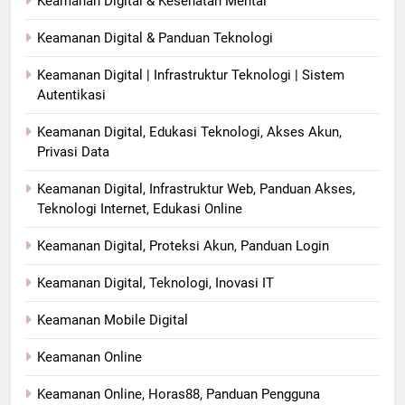
Keamanan Digital & Kesehatan Mental
Keamanan Digital & Panduan Teknologi
Keamanan Digital | Infrastruktur Teknologi | Sistem
Autentikasi
Keamanan Digital, Edukasi Teknologi, Akses Akun,
Privasi Data
Keamanan Digital, Infrastruktur Web, Panduan Akses,
Teknologi Internet, Edukasi Online
Keamanan Digital, Proteksi Akun, Panduan Login
Keamanan Digital, Teknologi, Inovasi IT
Keamanan Mobile Digital
Keamanan Online
Keamanan Online, Horas88, Panduan Pengguna