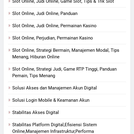
Slot Online, Judi Online, Game Slot, Tips & Trik Slot
Slot Online, Judi Online, Panduan
Slot Online, Judi Online, Permainan Kasino
Slot Online, Perjudian, Permainan Kasino
Slot Online, Strategi Bermain, Manajemen Modal, Tips
Menang, Hiburan Online
Slot Online, Strategi Judi, Game RTP Tinggi, Panduan
Pemain, Tips Menang
Solusi Akses dan Manajemen Akun Digital
Solusi Login Mobile & Keamanan Akun
Stabilitas Akses Digital
Stabilitas Platform Digital,Efisiensi Sistem
Online,Manajemen Infrastruktur,Performa