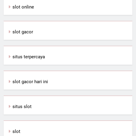
slot online
slot gacor
situs terpercaya
slot gacor hari ini
situs slot
slot