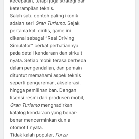
kecepatan, tetapi juga strategi dan
keterampilan teknis.
Salah satu contoh paling ikonik
adalah seri
Gran Turismo
. Sejak
pertama kali dirilis, game ini
dikenal sebagai “Real Driving
Simulator” berkat perhatiannya
pada detail kendaraan dan sirkuit
nyata. Setiap mobil terasa berbeda
dalam pengendalian, dan pemain
dituntut memahami aspek teknis
seperti pengereman, akselerasi,
hingga pemilihan ban. Dengan
lisensi resmi dari produsen mobil,
Gran Turismo
menghadirkan
katalog kendaraan yang benar-
benar mencerminkan dunia
otomotif nyata.
Tidak kalah populer,
Forza