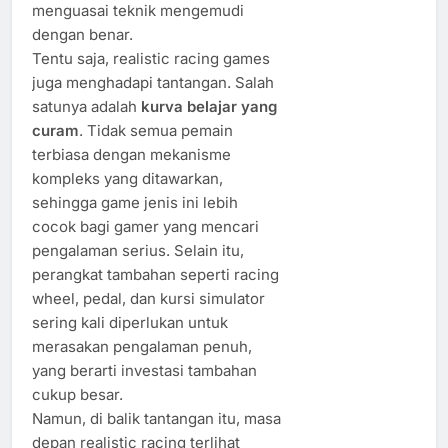
menguasai teknik mengemudi
dengan benar.
Tentu saja, realistic racing games
juga menghadapi tantangan. Salah
satunya adalah
kurva belajar yang
curam
. Tidak semua pemain
terbiasa dengan mekanisme
kompleks yang ditawarkan,
sehingga game jenis ini lebih
cocok bagi gamer yang mencari
pengalaman serius. Selain itu,
perangkat tambahan seperti racing
wheel, pedal, dan kursi simulator
sering kali diperlukan untuk
merasakan pengalaman penuh,
yang berarti investasi tambahan
cukup besar.
Namun, di balik tantangan itu, masa
depan realistic racing terlihat