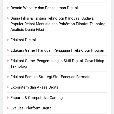
Desain Website dan Pengalaman Digital
Dunia Fiksi & Fantasi Teknologi & Inovasi Budaya
Populer Relasi Manusia dan Pokémon Filsafat Teknologi
Analisis Dunia Fiksi
Edukasi Digital
Edukasi Game | Panduan Pengguna | Teknologi Hiburan
Edukasi Game, Pengembangan Skill Digital, Gaya Hidup
Teknologi
Edukasi Pemula Strategi Slot Panduan Bermain
Ekosistem dan Akses Digital
Esports & Competitive Gaming
Evaluasi Platform Digital