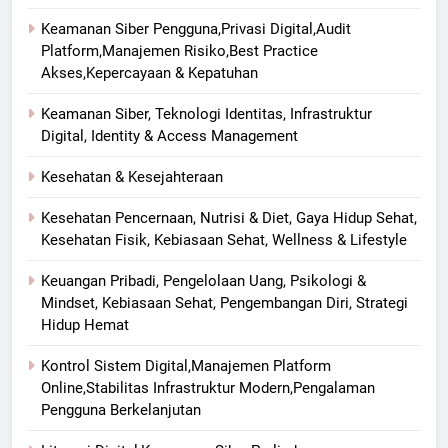
Keamanan Siber Pengguna,Privasi Digital,Audit
Platform,Manajemen Risiko,Best Practice
Akses,Kepercayaan & Kepatuhan
Keamanan Siber, Teknologi Identitas, Infrastruktur
Digital, Identity & Access Management
Kesehatan & Kesejahteraan
Kesehatan Pencernaan, Nutrisi & Diet, Gaya Hidup Sehat,
Kesehatan Fisik, Kebiasaan Sehat, Wellness & Lifestyle
Keuangan Pribadi, Pengelolaan Uang, Psikologi &
Mindset, Kebiasaan Sehat, Pengembangan Diri, Strategi
Hidup Hemat
Kontrol Sistem Digital,Manajemen Platform
Online,Stabilitas Infrastruktur Modern,Pengalaman
Pengguna Berkelanjutan