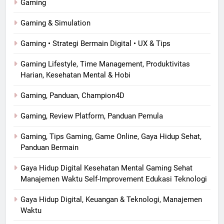
Gaming
Gaming & Simulation
Gaming • Strategi Bermain Digital • UX & Tips
Gaming Lifestyle, Time Management, Produktivitas
Harian, Kesehatan Mental & Hobi
Gaming, Panduan, Champion4D
Gaming, Review Platform, Panduan Pemula
Gaming, Tips Gaming, Game Online, Gaya Hidup Sehat,
Panduan Bermain
Gaya Hidup Digital Kesehatan Mental Gaming Sehat
Manajemen Waktu Self-Improvement Edukasi Teknologi
Gaya Hidup Digital, Keuangan & Teknologi, Manajemen
Waktu