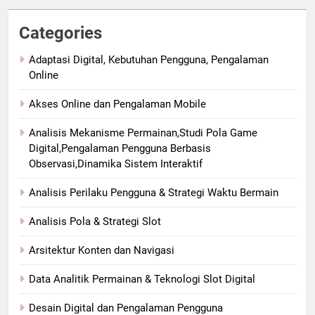
Categories
Adaptasi Digital, Kebutuhan Pengguna, Pengalaman
Online
Akses Online dan Pengalaman Mobile
Analisis Mekanisme Permainan,Studi Pola Game
Digital,Pengalaman Pengguna Berbasis
Observasi,Dinamika Sistem Interaktif
Analisis Perilaku Pengguna & Strategi Waktu Bermain
Analisis Pola & Strategi Slot
Arsitektur Konten dan Navigasi
Data Analitik Permainan & Teknologi Slot Digital
Desain Digital dan Pengalaman Pengguna