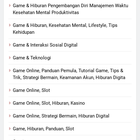
Game & Hiburan Pengembangan Diri Manajemen Waktu
Kesehatan Mental Produktivitas
Game & Hiburan, Kesehatan Mental, Lifestyle, Tips
Kehidupan
Game & Interaksi Sosial Digital
Game & Teknologi
Game Online, Panduan Pemula, Tutorial Game, Tips &
Trik, Strategi Bermain, Keamanan Akun, Hiburan Digita
Game Online, Slot
Game Online, Slot, Hiburan, Kasino
Game Online, Strategi Bermain, Hiburan Digital
Game, Hiburan, Panduan, Slot