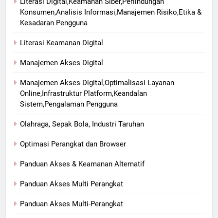
Literasi Digital,Keamanan Siber,Perlindungan
Konsumen,Analisis Informasi,Manajemen Risiko,Etika &
Kesadaran Pengguna
Literasi Keamanan Digital
Manajemen Akses Digital
Manajemen Akses Digital,Optimalisasi Layanan
Online,Infrastruktur Platform,Keandalan
Sistem,Pengalaman Pengguna
Olahraga, Sepak Bola, Industri Taruhan
Optimasi Perangkat dan Browser
Panduan Akses & Keamanan Alternatif
Panduan Akses Multi Perangkat
Panduan Akses Multi-Perangkat