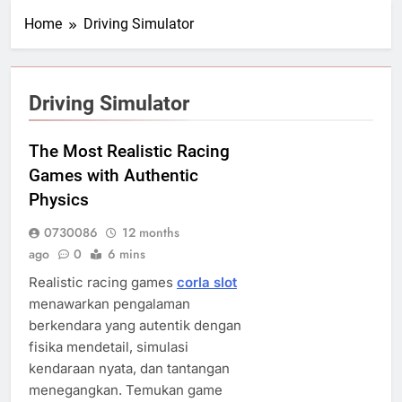
Home
Driving Simulator
Driving Simulator
The Most Realistic Racing
Games with Authentic
Physics
0730086
12 months
ago
0
6 mins
Realistic racing games
corla slot
menawarkan pengalaman
berkendara yang autentik dengan
fisika mendetail, simulasi
kendaraan nyata, dan tantangan
menegangkan. Temukan game