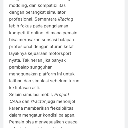
modding, dan kompatibilitas
dengan perangkat simulator
profesional. Sementara
iRacing
lebih fokus pada pengalaman
kompetitif online, di mana pemain
bisa merasakan sensasi balapan
profesional dengan aturan ketat
layaknya kejuaraan motorsport
nyata. Tak heran jika banyak
pembalap sungguhan
menggunakan platform ini untuk
latihan dan simulasi sebelum turun
ke lintasan asli.
Selain simulasi mobil,
Project
CARS
dan
rFactor
juga menonjol
karena memberikan fleksibilitas
dalam mengatur kondisi balapan.
Pemain bisa menyesuaikan cuaca,