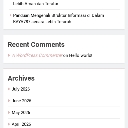
Lebih Aman dan Teratur
Panduan Mengenali Struktur Informasi di Dalam
KAYA787 secara Lebih Terarah
Recent Comments
A WordPress Commenter
on
Hello world!
Archives
July 2026
June 2026
May 2026
April 2026