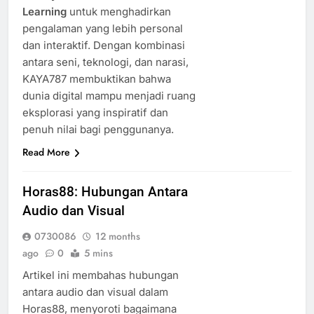
Learning
untuk menghadirkan
pengalaman yang lebih personal
dan interaktif. Dengan kombinasi
antara seni, teknologi, dan narasi,
KAYA787 membuktikan bahwa
dunia digital mampu menjadi ruang
eksplorasi yang inspiratif dan
penuh nilai bagi penggunanya.
Read More
Horas88: Hubungan Antara
Audio dan Visual
0730086
12 months
ago
0
5 mins
Artikel ini membahas hubungan
antara audio dan visual dalam
Horas88, menyoroti bagaimana