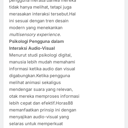
pengguna merasa bahwa mereka
tidak hanya melihat, tetapi juga
merasakan interaksi tersebut.Hal
ini sesuai dengan tren desain
modern yang menekankan
multisensory experience
.
Psikologi Pengguna dalam
Interaksi Audio-Visual
Menurut studi psikologi digital,
manusia lebih mudah memahami
informasi ketika audio dan visual
digabungkan.Ketika pengguna
melihat animasi sekaligus
mendengar suara yang relevan,
otak mereka memproses informasi
lebih cepat dan efektif.Horas88
memanfaatkan prinsip ini dengan
menyajikan audio-visual yang
selaras untuk memperkuat