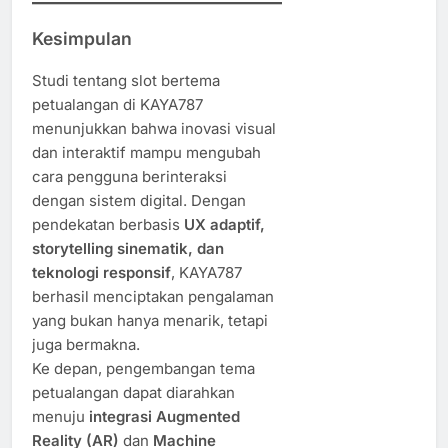
Kesimpulan
Studi tentang slot bertema
petualangan di KAYA787
menunjukkan bahwa inovasi visual
dan interaktif mampu mengubah
cara pengguna berinteraksi
dengan sistem digital. Dengan
pendekatan berbasis
UX adaptif,
storytelling sinematik, dan
teknologi responsif
, KAYA787
berhasil menciptakan pengalaman
yang bukan hanya menarik, tetapi
juga bermakna.
Ke depan, pengembangan tema
petualangan dapat diarahkan
menuju
integrasi Augmented
Reality (AR)
dan
Machine