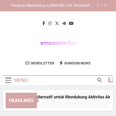
Skip
Cara Membuka KAYA787 Alternatif tanpa
to
Mengganggu Performa Perangkat
content
Cara Mengelola Bookmark KAYA787 Alternatif
dengan Lebih Aman dan Teratur
EDWINSLOT Link Alternatif untuk Mendukung
Aktivitas Akses Harian yang Aman dan Teratur
Panduan Memeriksa LEBAH4D Link Alternatif di
Berbagai Perangkat dengan Aman
Cara Membuka KAYA787 Alternatif tanpa
Mengganggu Performa Perangkat
Emsa O' Carlos
Nikmati Hidangan Autentik Di Emsa O’
Cara Mengelola Bookmark KAYA787 Alternatif
NEWSLETTER
RANDOM NEWS
dengan Lebih Aman dan Teratur
Carlos, Restoran Dengan Cita Rasa Khas
Yang Memanjakan Selera.
MENU
WINSLOT Link Alternatif untuk Mendukung Aktivitas Akses Ha
HEADLINES
eeks Ago