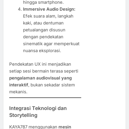
hingga smartphone.
Immersive Audio Design:
Efek suara alam, langkah
kaki, atau dentuman
petualangan disusun
dengan pendekatan
sinematik agar memperkuat
nuansa eksplorasi.
Pendekatan UX ini menjadikan
setiap sesi bermain terasa seperti
pengalaman audiovisual yang
interaktif
, bukan sekadar sistem
mekanis.
Integrasi Teknologi dan
Storytelling
KAYA787 menggunakan
mesin