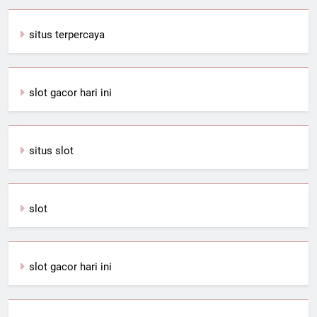
situs terpercaya
slot gacor hari ini
situs slot
slot
slot gacor hari ini