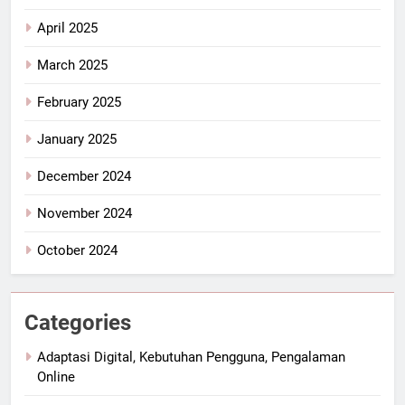
April 2025
March 2025
February 2025
January 2025
December 2024
November 2024
October 2024
Categories
Adaptasi Digital, Kebutuhan Pengguna, Pengalaman
Online