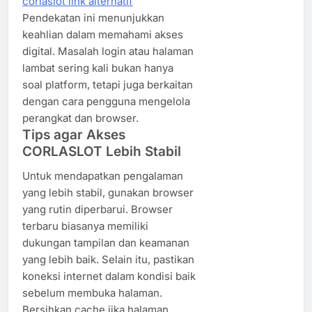
corlaslot link alternatif
Pendekatan ini menunjukkan
keahlian dalam memahami akses
digital. Masalah login atau halaman
lambat sering kali bukan hanya
soal platform, tetapi juga berkaitan
dengan cara pengguna mengelola
perangkat dan browser.
Tips agar Akses
CORLASLOT Lebih Stabil
Untuk mendapatkan pengalaman
yang lebih stabil, gunakan browser
yang rutin diperbarui. Browser
terbaru biasanya memiliki
dukungan tampilan dan keamanan
yang lebih baik. Selain itu, pastikan
koneksi internet dalam kondisi baik
sebelum membuka halaman.
Bersihkan cache jika halaman