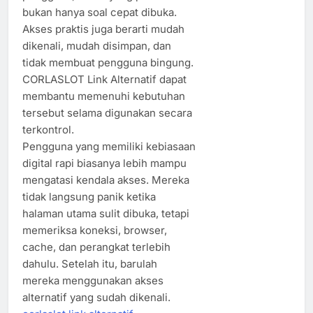
bukan hanya soal cepat dibuka.
Akses praktis juga berarti mudah
dikenali, mudah disimpan, dan
tidak membuat pengguna bingung.
CORLASLOT Link Alternatif dapat
membantu memenuhi kebutuhan
tersebut selama digunakan secara
terkontrol.
Pengguna yang memiliki kebiasaan
digital rapi biasanya lebih mampu
mengatasi kendala akses. Mereka
tidak langsung panik ketika
halaman utama sulit dibuka, tetapi
memeriksa koneksi, browser,
cache, dan perangkat terlebih
dahulu. Setelah itu, barulah
mereka menggunakan akses
alternatif yang sudah dikenali.