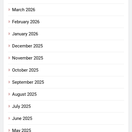
March 2026
February 2026
January 2026
December 2025
November 2025
October 2025
September 2025
August 2025
July 2025
June 2025
May 2025