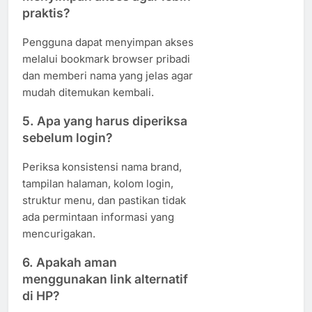
praktis?
Pengguna dapat menyimpan akses
melalui bookmark browser pribadi
dan memberi nama yang jelas agar
mudah ditemukan kembali.
5. Apa yang harus diperiksa
sebelum login?
Periksa konsistensi nama brand,
tampilan halaman, kolom login,
struktur menu, dan pastikan tidak
ada permintaan informasi yang
mencurigakan.
6. Apakah aman
menggunakan link alternatif
di HP?