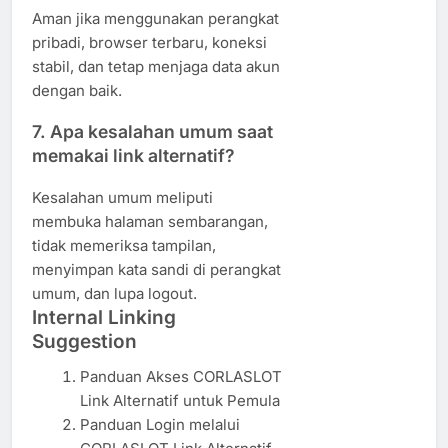
Aman jika menggunakan perangkat
pribadi, browser terbaru, koneksi
stabil, dan tetap menjaga data akun
dengan baik.
7. Apa kesalahan umum saat
memakai link alternatif?
Kesalahan umum meliputi
membuka halaman sembarangan,
tidak memeriksa tampilan,
menyimpan kata sandi di perangkat
umum, dan lupa logout.
Internal Linking
Suggestion
Panduan Akses CORLASLOT
Link Alternatif untuk Pemula
Panduan Login melalui