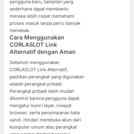
pengguna baru, tampilan yang
sederhana dapat membantu
mereka lebih cepat memahami
proses masuk tanpa perlu banyak
menebak.
Cara Menggunakan
CORLASLOT Link
Alternatif dengan Aman
Sebelum menggunakan
CORLASLOT Link Alternatif,
pastikan perangkat yang digunakan
adalah perangkat pribadi.
Perangkat pribadi lebih mudah
dikontrol karena pengguna dapat
mengatur kunci layar, riwayat
browser, serta penyimpanan kata
sandi. Hindari membuka akun dari
komputer umum atau perangkat