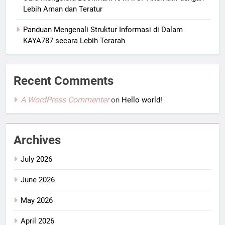
Lebih Aman dan Teratur
Panduan Mengenali Struktur Informasi di Dalam
KAYA787 secara Lebih Terarah
Recent Comments
A WordPress Commenter
on
Hello world!
Archives
July 2026
June 2026
May 2026
April 2026