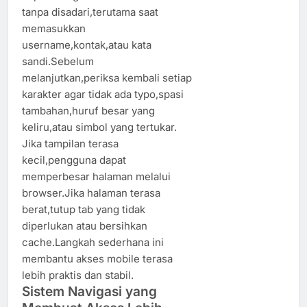
tanpa disadari,terutama saat
memasukkan
username,kontak,atau kata
sandi.Sebelum
melanjutkan,periksa kembali setiap
karakter agar tidak ada typo,spasi
tambahan,huruf besar yang
keliru,atau simbol yang tertukar.
Jika tampilan terasa
kecil,pengguna dapat
memperbesar halaman melalui
browser.Jika halaman terasa
berat,tutup tab yang tidak
diperlukan atau bersihkan
cache.Langkah sederhana ini
membantu akses mobile terasa
lebih praktis dan stabil.
Sistem Navigasi yang