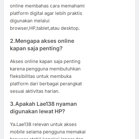
online membahas cara memahami
platform digital agar lebih praktis
digunakan melalui
browser,HP,tablet,atau desktop.
2.Mengapa akses online
kapan saja penting?
Akses online kapan saja penting
karena pengguna membutuhkan
fleksibilitas untuk membuka
platform dari berbagai perangkat
sesuai aktivitas harian.
3.Apakah Lae138 nyaman
digunakan lewat HP?
Ya.Lae138 relevan untuk akses
mobile selama pengguna memakai