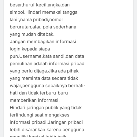
besar,huruf kecil,angka,dan
simbol.Hindari memakai tanggal
lahir,nama pribadi,nomor
berurutan,atau pola sederhana
yang mudah ditebak.
Jangan membagikan informasi
login kepada siapa
pun.Username,kata sandi,dan data
pemulihan adalah informasi pribadi
yang perlu dijaga.Jika ada pihak
yang meminta data secara tidak
wajar,pengguna sebaiknya berhati-
hati dan tidak terburu-buru
memberikan informasi.
Hindari jaringan publik yang tidak
terlindungi saat mengakses
informasi pribadi.Jaringan pribadi
lebih disarankan karena pengguna
memiliki kontrol lebih baik