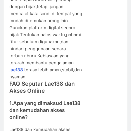
dengan bijak,tetapi jangan
mencatat kata sandi di tempat yang
mudah ditemukan orang lain.
Gunakan platform digital secara
bijak.Tentukan batas waktu,pahami
fitur sebelum digunakan,dan
hindari penggunaan secara
terburu-buru.Kebiasaan yang
terarah membantu pengalaman
lae138
terasa lebih aman,stabil,dan
nyaman.
FAQ Seputar Lae138 dan
Akses Online
1.Apa yang dimaksud Lae138
dan kemudahan akses
online?
Lae138 dan kemudahan akses