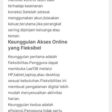
terhadap keamanan
koneksi.Setelah selesai
menggunakan akun,biasakan
keluar,terutama jika perangkat
sering dipinjam keluarga atau
teman.
Keunggulan Akses Online
yang Fleksibel
Keunggulan pertama adalah
fleksibilitas.Pengguna dapat
membuka Lae138 melalui
HP,tablet,laptop,atau desktop
sesuai kebutuhan.Fleksibilitas ini
membuat pengalaman digital lebih
mudah menyesuaikan aktivitas
harian.
Keunggulan kedua adalah
efisiensi.Pengguna tidak perlu