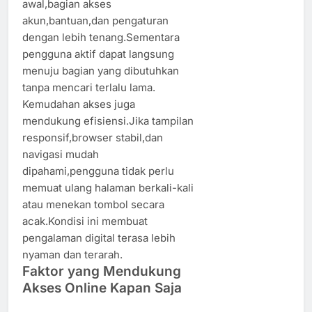
awal,bagian akses
akun,bantuan,dan pengaturan
dengan lebih tenang.Sementara
pengguna aktif dapat langsung
menuju bagian yang dibutuhkan
tanpa mencari terlalu lama.
Kemudahan akses juga
mendukung efisiensi.Jika tampilan
responsif,browser stabil,dan
navigasi mudah
dipahami,pengguna tidak perlu
memuat ulang halaman berkali-kali
atau menekan tombol secara
acak.Kondisi ini membuat
pengalaman digital terasa lebih
nyaman dan terarah.
Faktor yang Mendukung
Akses Online Kapan Saja