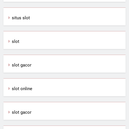
situs slot
slot
slot gacor
slot online
slot gacor