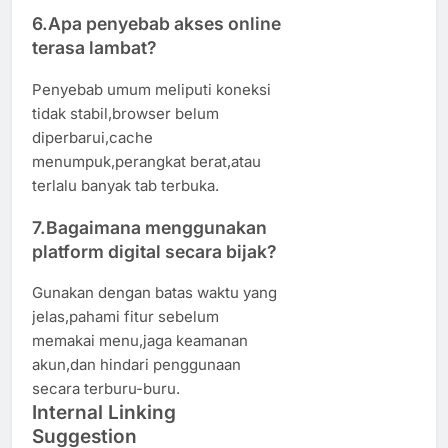
6.Apa penyebab akses online
terasa lambat?
Penyebab umum meliputi koneksi
tidak stabil,browser belum
diperbarui,cache
menumpuk,perangkat berat,atau
terlalu banyak tab terbuka.
7.Bagaimana menggunakan
platform digital secara bijak?
Gunakan dengan batas waktu yang
jelas,pahami fitur sebelum
memakai menu,jaga keamanan
akun,dan hindari penggunaan
secara terburu-buru.
Internal Linking
Suggestion