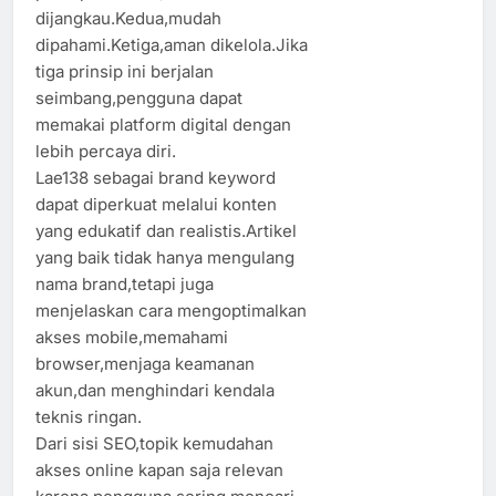
dijangkau.Kedua,mudah
dipahami.Ketiga,aman dikelola.Jika
tiga prinsip ini berjalan
seimbang,pengguna dapat
memakai platform digital dengan
lebih percaya diri.
Lae138 sebagai brand keyword
dapat diperkuat melalui konten
yang edukatif dan realistis.Artikel
yang baik tidak hanya mengulang
nama brand,tetapi juga
menjelaskan cara mengoptimalkan
akses mobile,memahami
browser,menjaga keamanan
akun,dan menghindari kendala
teknis ringan.
Dari sisi SEO,topik kemudahan
akses online kapan saja relevan