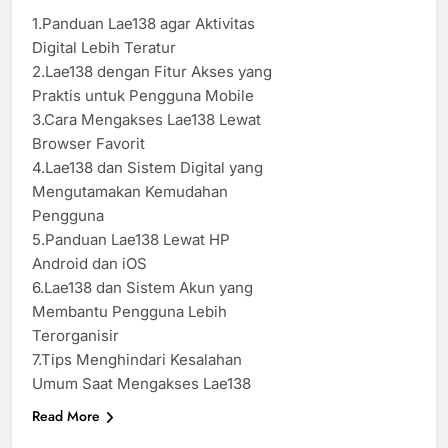
1.Panduan Lae138 agar Aktivitas
Digital Lebih Teratur
2.Lae138 dengan Fitur Akses yang
Praktis untuk Pengguna Mobile
3.Cara Mengakses Lae138 Lewat
Browser Favorit
4.Lae138 dan Sistem Digital yang
Mengutamakan Kemudahan
Pengguna
5.Panduan Lae138 Lewat HP
Android dan iOS
6.Lae138 dan Sistem Akun yang
Membantu Pengguna Lebih
Terorganisir
7.Tips Menghindari Kesalahan
Umum Saat Mengakses Lae138
Read More